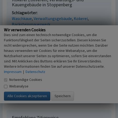
Kauengebäude in Stoppenberg
Schlagwörter
Waschkaue
Verwaltungsgebäude
Kokerei
Backsteinmauerwerk
Wir verwenden Cookies
Gesetzlich geschütztes Kulturdenkmal
Dies sind zum einen technisch notwendige Cookies, um die
Kein
Funktionsfähigkeit der Seiten sicherzustellen. Diesen können Sie
Fachsicht(en)
nicht widersprechen, wenn Sie die Seite nutzen möchten. Darüber
Denkmalpflege
hinaus verwenden wir Cookies für eine Webanalyse, um die
Erfassungsmaßstab
Nutzbarkeit unserer Seiten zu optimieren, sofern Sie einverstanden
i.d.R. 1:5.000 (größer als 1:20.000)
sind. Mit Anklicken des Buttons erklären Sie Ihr Einverständnis.
Erfassungsmethode
Weitere Informationen finden Sie auf unserer Datenschutzseite.
Auswertung historischer Karten,
Impressum
|
Datenschutz
Literaturauswertung, Geländebegehung/-
Notwendige Cookies
kartierung, Archivauswertung
Webanalyse
Historischer Zeitraum
Beginn 1959
Empfohlene Zitierweise