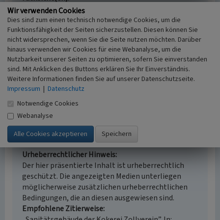
Denkmalpflege
Wir verwenden Cookies
Erfassungsmaßstab
Dies sind zum einen technisch notwendige Cookies, um die
Funktionsfähigkeit der Seiten sicherzustellen. Diesen können Sie
i.d.R. 1:5.000 (größer als 1:20.000)
nicht widersprechen, wenn Sie die Seite nutzen möchten. Darüber
Erfassungsmethode
hinaus verwenden wir Cookies für eine Webanalyse, um die
Auswertung historischer Karten,
Nutzbarkeit unserer Seiten zu optimieren, sofern Sie einverstanden
Literaturauswertung, Geländebegehung/-
sind. Mit Anklicken des Buttons erklären Sie Ihr Einverständnis.
kartierung, Archivauswertung
Weitere Informationen finden Sie auf unserer Datenschutzseite.
Historischer Zeitraum
Impressum
|
Datenschutz
Beginn 1960
Notwendige Cookies
Webanalyse
Empfohlene Zitierweise
Urheberrechtlicher Hinweis
Der hier präsentierte Inhalt ist urheberrechtlich
geschützt. Die angezeigten Medien unterliegen
möglicherweise zusätzlichen urheberrechtlichen
Bedingungen, die an diesen ausgewiesen sind.
Empfohlene Zitierweise
„Sanitätsgebäude der Kokerei Zollverein”. In: