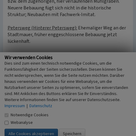
bzw. dem zugehörigen, hier verlaufenden Mühlgraben.
Neuere Bebauung fügt sich nicht in die historische
Struktur; Neubauten mit Fachwerk-Imitat.
Petersweg (Hinterer Petersweg):
Ehemaliger Weg an der
Stadtmauer, früher enggeschlossene Bebauung jetzt
lückenhaft.
Platz von Montrichard (seit 1966, vorher Rheinstraße):
Wir verwenden Cookies
Rheinufer über die gesamte Langseite der Stadt. Früher
Dies sind zum einen technisch notwendige Cookies, um die
Bootsanlegestelle und Kran, im 19. Jahrhundert
Funktionsfähigkeit der Seiten sicherzustellen. Diesen können Sie
Uferpromenade mit Platanenhain und Station der
nicht widersprechen, wenn Sie die Seite nutzen möchten. Darüber
Personenschifffahrt; teilweise neuere gärtnerische
hinaus verwenden wir Cookies für eine Webanalyse, um die
Nutzbarkeit unserer Seiten zu optimieren, sofern Sie einverstanden
Gestaltung. Burg, Reste der Stadtmauer und Bauten des
sind. Mit Anklicken des Buttons erklären Sie Ihr Einverständnis.
16.-19. Jahrhunderts ergeben die unverwechselbare
Weitere Informationen finden Sie auf unserer Datenschutzseite.
Stadtsilouette und besterhaltene Rheingauer
Impressum
|
Datenschutz
Stadtansicht.
Notwendige Cookies
Rheingauer Straße (Hauptstraße):
Rheinparallele
Webanalyse
Ortsdurchfahrt, Eingänge ehemals von Tortürmen
markiert, davon der östliche (Sülztor) erhalten. Relativ