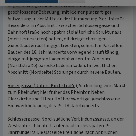
enger, leicht gewundener Straßenraum, gesäumt von
geschlossener Bebauung, mit kleiner platzartiger
Aufweitung in der Mitte an der Einmündung Marktstraße.
Besonders im Abschnitt zwischen Schlossergasse und
Bahnhofstraße noch spätmittelalterliche Struktur aus
(meist erneuerten) hohen, oft dreigeschossigen
Giebelbauten auf langgestreckten, schmalen Parzellen.
Bauten des 18. Jahrhunderts vorwiegend traufständig,
einige mit jüngeren Ladeneinbauten. Im Zentrum
(Marktstraße) barocke Ladenarkaden. Im westlichen
Abschnitt (Nordseite) Störungen durch neuere Bauten.
Rosengasse (Untere Kirchstraße):
Verbindung vom Markt
zum Rheinufer; hier früher das Rheintor. Neben
Pfarrkirche und Eltzer Hof hochwertige, geschlossene
Fachwerkbebauung des 15.-18. Jahrhunderts.
Schlossergasse:
Nord-südliche Verbindungsgasse, an der
Westseite schlichte Traufenbauten des späten 19.
Jahrhunderts Die Ostseite Freifläche nach Abbrüchen