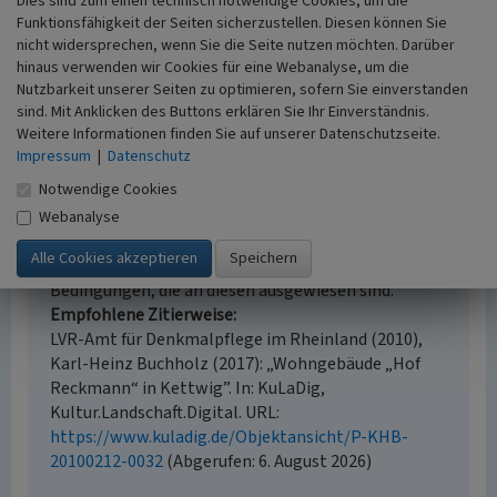
Dies sind zum einen technisch notwendige Cookies, um die
kartierung
Funktionsfähigkeit der Seiten sicherzustellen. Diesen können Sie
Historischer Zeitraum
nicht widersprechen, wenn Sie die Seite nutzen möchten. Darüber
Beginn 1800 bis 1850
hinaus verwenden wir Cookies für eine Webanalyse, um die
Nutzbarkeit unserer Seiten zu optimieren, sofern Sie einverstanden
sind. Mit Anklicken des Buttons erklären Sie Ihr Einverständnis.
Weitere Informationen finden Sie auf unserer Datenschutzseite.
Impressum
|
Datenschutz
Empfohlene Zitierweise
Notwendige Cookies
Urheberrechtlicher Hinweis
Der hier präsentierte Inhalt ist urheberrechtlich
Webanalyse
geschützt. Die angezeigten Medien unterliegen
möglicherweise zusätzlichen urheberrechtlichen
Bedingungen, die an diesen ausgewiesen sind.
Empfohlene Zitierweise
LVR-Amt für Denkmalpflege im Rheinland (2010),
Karl-Heinz Buchholz (2017): „Wohngebäude „Hof
Reckmann“ in Kettwig”. In: KuLaDig,
Kultur.Landschaft.Digital. URL:
https://www.kuladig.de/Objektansicht/P-KHB-
20100212-0032
(Abgerufen: 6. August 2026)