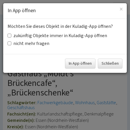
Togg
×
In App öffnen
navig
Möchten Sie dieses Objekt in der Kuladig-App öffnen?
Wohn- und
zukünftig Objekte immer in Kuladig-App öffnen
Geschäftsgebäude in
nicht mehr fragen
Kettwig
In App öffnen
Schließen
Gasthaus „Moldt's
Brückencafe“,
„Brückenschenke“
Schlagwörter:
Fachwerkgebäude
Wohnhaus
Gaststätte
Geschäftshaus
Fachsicht(en):
Kulturlandschaftspflege, Denkmalpflege
Gemeinde(n):
Essen (Nordrhein-Westfalen)
Kreis(e):
Essen (Nordrhein-Westfalen)