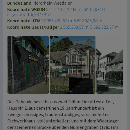
Bundesland:
Nordrhein-Westfalen
Koordinate WGS84
51° 21′ 42,76″ N: 6° 56′ 16,03″ O
51,36188°N: 6,93779°O
Koordinate UTM
32.356.430,67 m: 5.692.086,98 m
Koordinate Gauss/Krüger
2.565.359,57 m: 5.692.323,67 m
Das Gebäude besteht aus zwei Teilen: Der älteste Teil,
Haus Nr. 2, aus dem frühen 19. Jahrhundert ist ein
zweigeschossiges, traufenständiges, verschiefertes
Fachwerkhaus, voll unterkellert und mit dem Widerlager
der steinernen Brücke über den Mühlengraben (1785) im