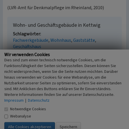
(LVR-Amt für Denkmalpflege im Rheinland, 2010)
Wohn- und Geschäftsgebäude in Kettwig
Schlagwörter
Fachwerkgebäude
Wohnhaus
Gaststätte
Geschäftshaus
Straße / Hausnummer
Wir verwenden Cookies
Am Mühlengraben 2-4
Dies sind zum einen technisch notwendige Cookies, um die
Ort
Funktionsfähigkeit der Seiten sicherzustellen. Diesen können Sie
nicht widersprechen, wenn Sie die Seite nutzen möchten. Darüber
45219 Essen - Kettwig
hinaus verwenden wir Cookies für eine Webanalyse, um die
Gesetzlich geschütztes Kulturdenkmal
Nutzbarkeit unserer Seiten zu optimieren, sofern Sie einverstanden
Kein
sind. Mit Anklicken des Buttons erklären Sie Ihr Einverständnis.
Fachsicht(en)
Weitere Informationen finden Sie auf unserer Datenschutzseite.
Kulturlandschaftspflege, Denkmalpflege
Impressum
|
Datenschutz
Erfassungsmaßstab
Notwendige Cookies
i.d.R. 1:5.000 (größer als 1:20.000)
Erfassungsmethode
Webanalyse
Literaturauswertung, Geländebegehung/-