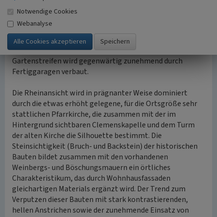
auch hier große Teile der vorgelagerten Gärten den
Notwendige Cookies
modernen Verkehrsflächen zum Opfer. Eine
Webanalyse
zusammenhängende Gartenzone aus schmalen
Hausgartenparzellen ist jedoch nördlich der Rheinstraße
erhalten. Der südlich davon gelegene schmalere
Gartenstreifen wird gegenwärtig zunehmend durch
Fertiggaragen verbaut.
Die Rheinansicht wird in prägnanter Weise dominiert
durch die etwas erhöht gelegene, für die Ortsgröße sehr
stattlichen Pfarrkirche, die zusammen mit der im
Hintergrund sichtbaren Clemenskapelle und dem Turm
der alten Kirche die Silhouette bestimmt. Die
Steinsichtigkeit (Bruch- und Backstein) der historischen
Bauten bildet zusammen mit den vorhandenen
Weinbergs- und Böschungsmauern ein örtliches
Charakteristikum, das durch Wohnhausfassaden
gleichartigen Materials ergänzt wird. Der Trend zum
Verputzen dieser Bauten mit stark kontrastierenden,
hellen Anstrichen sowie der zunehmende Einsatz von