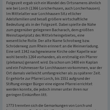
Folgezeit ergab sich ein Wandel des Ortsnamens ähnlich
wie bei Lorch (1366 Loricherhusen, auch Lorcherhausen).
Im Mittelalter war Lorchhausen Sitz etlicher
Adelsfamilien und besaß größere wirtschaftliche
Bedeutung als in der Folgezeit. Dabei spielte die Nähe
zum gegenüber gelegenen Bacharach, dem größten
Weinstapelplatz des Mittelrheingebietes, eine
wesentliche Rolle. Der alte Name Schrotweg bzw.
Schröderweg zum Rhein erinnert an die Weinverladung.
Eine seit 1342 nachgewiesene Kirche oder Kapelle war
wohl bereits 1264 vorhanden, als erstmalig ein Pfarrer
(plebanus) genannt wird. Da schon um 1400 ein Kaplan
und ein Frühmesser für Lorchhausen vorkommen, war der
Ort damals vielleicht umfangreicher als zu späterer Zeit.
Er gehörte zur Pfarrei Lorch, bis 1551 aufgrund der
Stiftung einiger Bürger eine eigene Pfarrei errichtet
werden konnte, die jedoch immer unter ihren nur
geringen Einkünften litt.
1773 trennten sich die Gemarkungen von Lorch und