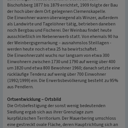
Bischofsberg 1877 bis 1879 errichtet, 1909 folgte der Bau
der hoch über dem Ort gelegenen Clemenskapelle.
Die Einwohner waren überwiegend als Winzer, außerdem
als Landwirte und Tagelöhner tätig, betrieben daneben
noch Bergbau und Fischerei. Der Weinbau findet heute
ausschließlich im Nebenerwerb statt. Von ehemals 90 ha
der Weinbergsgemarkung – ausnahmslos Steillagen -
werden heute noch etwa 25 ha bewirtschaftet.
Die Einwohnerzahl wuchs nur langsam von etwa 300
Einwohnern zwischen 1730 und 1790 auf wenig über 400
um 1820 und etwa 800 Bewohner 1960; danach setzte eine
rückläufige Tendenz auf wenig über 700 Einwohner
(1992/1999) ein. Die Erwerbsbevölkerung besteht zu 95%
aus Pendlern.
Ortsentwicklung – Ortsbild
Die Ortsbefestigung der sonst wenig bedeutenden
Siedlung ergab sich aus ihrer Grenzlage zum
kurpfälzischen Territorium. Der Mauerbering umschloss
eine gestreckt ovale Fläche, deren Hauptrichtung sich an