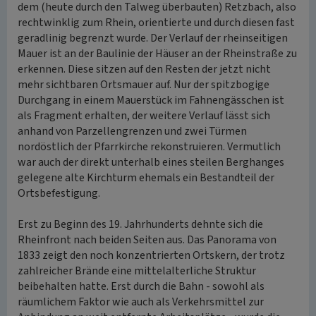
dem (heute durch den Talweg überbauten) Retzbach, also
rechtwinklig zum Rhein, orientierte und durch diesen fast
geradlinig begrenzt wurde. Der Verlauf der rheinseitigen
Mauer ist an der Baulinie der Häuser an der Rheinstraße zu
erkennen. Diese sitzen auf den Resten der jetzt nicht
mehr sichtbaren Ortsmauer auf. Nur der spitzbogige
Durchgang in einem Mauerstück im Fahnengässchen ist
als Fragment erhalten, der weitere Verlauf lässt sich
anhand von Parzellengrenzen und zwei Türmen
nordöstlich der Pfarrkirche rekonstruieren. Vermutlich
war auch der direkt unterhalb eines steilen Berghanges
gelegene alte Kirchturm ehemals ein Bestandteil der
Ortsbefestigung.
Erst zu Beginn des 19. Jahrhunderts dehnte sich die
Rheinfront nach beiden Seiten aus. Das Panorama von
1833 zeigt den noch konzentrierten Ortskern, der trotz
zahlreicher Brände eine mittelalterliche Struktur
beibehalten hatte. Erst durch die Bahn - sowohl als
räumlichem Faktor wie auch als Verkehrsmittel zur