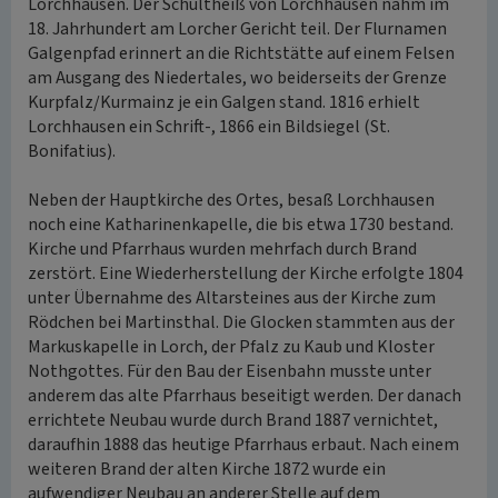
Lorchhausen. Der Schultheiß von Lorchhausen nahm im
18. Jahrhundert am Lorcher Gericht teil. Der Flurnamen
Galgenpfad erinnert an die Richtstätte auf einem Felsen
am Ausgang des Niedertales, wo beiderseits der Grenze
Kurpfalz/Kurmainz je ein Galgen stand. 1816 erhielt
Lorchhausen ein Schrift-, 1866 ein Bildsiegel (St.
Bonifatius).
Neben der Hauptkirche des Ortes, besaß Lorchhausen
noch eine Katharinenkapelle, die bis etwa 1730 bestand.
Kirche und Pfarrhaus wurden mehrfach durch Brand
zerstört. Eine Wiederherstellung der Kirche erfolgte 1804
unter Übernahme des Altarsteines aus der Kirche zum
Rödchen bei Martinsthal. Die Glocken stammten aus der
Markuskapelle in Lorch, der Pfalz zu Kaub und Kloster
Nothgottes. Für den Bau der Eisenbahn musste unter
anderem das alte Pfarrhaus beseitigt werden. Der danach
errichtete Neubau wurde durch Brand 1887 vernichtet,
daraufhin 1888 das heutige Pfarrhaus erbaut. Nach einem
weiteren Brand der alten Kirche 1872 wurde ein
aufwendiger Neubau an anderer Stelle auf dem