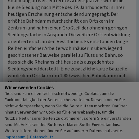
Anbindung an weit entfernte Arbeitsplätze - wurde die
kleine Siedlung nach Mitte des 19. Jahrhunderts in ihrer
heutigen Erscheinung entscheidend umgeprägt. Der
erhöhte Bahndamm durchschnitt den Ortskern im
Zentrum und nahm einen Großteil der ohnehin geringen
Siedlungsfläche in Anspruch. Die weitere Ortsentwicklung
orientierte sich an den Restflächen. Es entstanden lange
Reihen einfacher Arbeiterwohnhäuser in überwiegend
geschlossener Bauweise parallel zu Fluss und Bahn, so
dass sich die Rheinansicht heute als ausgedehntes
Siedlungsband darstellt. Eine zusätzliche kurze Bauzeile
wurde dem Ortskern um 1900 zwischen Bahndamm und
Uferstraße vorgelagert.
Wir verwenden Cookies
Die jüngste Ortsentwicklung wirkt sich sowohl durch die
Dies sind zum einen technisch notwendige Cookies, um die
Besetzung der Weinhänge (Am Rebenhang) mit
Funktionsfähigkeit der Seiten sicherzustellen. Diesen können Sie
flächenverbrauchender moderner Einzelhausbebauung als
nicht widersprechen, wenn Sie die Seite nutzen möchten. Darüber
auch durch die Tendenz zum Zusammenwachsen mit dem
hinaus verwenden wir Cookies für eine Webanalyse, um die
benachbarten Lorch nachteilig auf das historische
Nutzbarkeit unserer Seiten zu optimieren, sofern Sie einverstanden
Siedlungs- und Landschaftsbild aus. Die Abtrennung vom
sind. Mit Anklicken des Buttons erklären Sie Ihr Einverständnis.
Flussufer wurde durch den dammartig erhöhten Ausbau
Weitere Informationen finden Sie auf unserer Datenschutzseite.
der Rheinuferstraße noch verstärkt. Wie in Lorch fielen
Impressum
|
Datenschutz