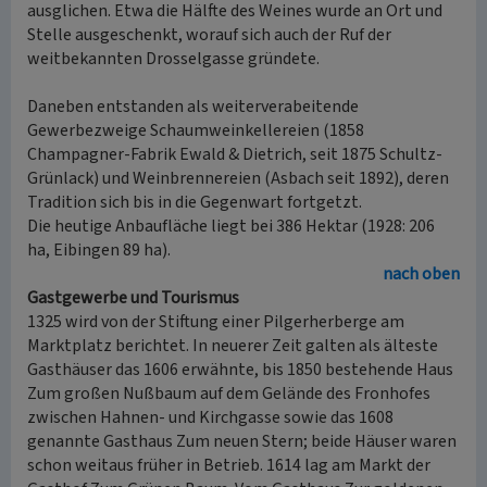
ausglichen. Etwa die Hälfte des Weines wurde an Ort und
Stelle ausgeschenkt, worauf sich auch der Ruf der
weitbekannten Drosselgasse gründete.
Daneben entstanden als weiterverabeitende
Gewerbezweige Schaumweinkellereien (1858
Champagner-Fabrik Ewald & Dietrich, seit 1875 Schultz-
Grünlack) und Weinbrennereien (Asbach seit 1892), deren
Tradition sich bis in die Gegenwart fortgetzt.
Die heutige Anbaufläche liegt bei 386 Hektar (1928: 206
ha, Eibingen 89 ha).
nach oben
Gastgewerbe und Tourismus
1325 wird von der Stiftung einer Pilgerherberge am
Marktplatz berichtet. In neuerer Zeit galten als älteste
Gasthäuser das 1606 erwähnte, bis 1850 bestehende Haus
Zum großen Nußbaum auf dem Gelände des Fronhofes
zwischen Hahnen- und Kirchgasse sowie das 1608
genannte Gasthaus Zum neuen Stern; beide Häuser waren
schon weitaus früher in Betrieb. 1614 lag am Markt der