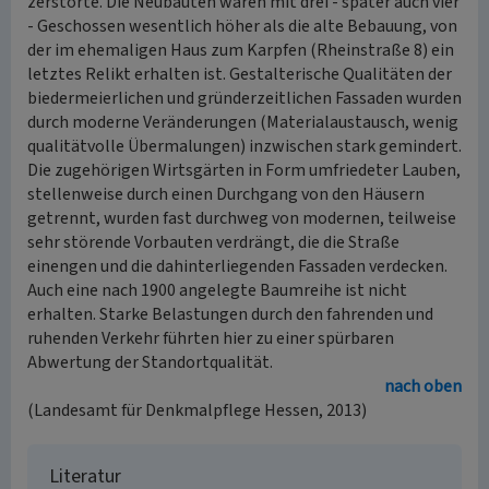
zerstörte. Die Neubauten waren mit drei - später auch vier
- Geschossen wesentlich höher als die alte Bebauung, von
der im ehemaligen Haus zum Karpfen (Rheinstraße 8) ein
letztes Relikt erhalten ist. Gestalterische Qualitäten der
biedermeierlichen und gründerzeitlichen Fassaden wurden
durch moderne Veränderungen (Materialaustausch, wenig
qualitätvolle Übermalungen) inzwischen stark gemindert.
Die zugehörigen Wirtsgärten in Form umfriedeter Lauben,
stellenweise durch einen Durchgang von den Häusern
getrennt, wurden fast durchweg von modernen, teilweise
sehr störende Vorbauten verdrängt, die die Straße
einengen und die dahinterliegenden Fassaden verdecken.
Auch eine nach 1900 angelegte Baumreihe ist nicht
erhalten. Starke Belastungen durch den fahrenden und
ruhenden Verkehr führten hier zu einer spürbaren
Abwertung der Standortqualität.
nach oben
(Landesamt für Denkmalpflege Hessen, 2013)
Literatur