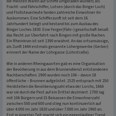
die meisten Waren auf Schiffe umgeladen wurden; als
Fracht- und Fährschiffer, Lotsen (durch das Binger Loch)
und Floßsteuerleute fanden zahlreiche Einwohner ihr
Auskommen. Eine Schifferzunft ist seit dem 16.
Jahrhundert belegt und bestand bis zum Ausbau des
Binger Loches 1830. Eine Ferger(Fähr-) gesellschaft besaß
das Recht zur Überfahrt nach Bingen mit große Nachen.
Ein Rheinkran ist seit 1390 erwähnt. An das ortsansässige,
als Zunft 1444 erstmals genannte Löhergewerbe (Gerber)
erinnert der Name der Löhrgasse (Löhrstraße).
Wie in anderen Rheingauorten gab es eine Organisation
der Bevölkerung in aus dem Brunnendienst entstandenen
Nachbarschaften. 1900 wurden noch 106 – davon 18
öffentliche – Brunnen aufgelistet. 1525 entsprach mit 250
Herdstellen die Bevölkerungzahl etwa der Lorchs, 1666
war sie durch die Pest auf ein Drittel dezimiert. 1700 lag
mit 106 Bürgern und 15 Beisassen die Einwohnerzahl
zwischen 500 und 600 und stieg nun kontinuierlich auf
über 4.000 im Jahr 1820 und über 7.000 im Jahr 1960 an.
Erst in jüngster Zeit macht sich ein gegenläufiger Trend