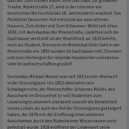
Gasthof Zum Grünen Baum. Vom Gasthaus Zur goldenen
Traube, Marktstraße 27, wird in der Literatur ein
kunstvolles Wirtsschild des 18. Jahrhunderts erwähnt. Das
Parkhotel Deutscher Hof entstand aus zwei älteren
Häusern, Zum Anker und Zum Schwanen. Wohl seit etwa
1830, mit dem Ausbau der Rheinstraße, siedelten sich die
Gasthäuser verstärkt an der Rheinfront an. 1833 kehrte,
noch als Student, Bismarck im Weinlokal Alter Sahl in der
Rheinstraße ein. 1850 wurden 10 Gasthäuser mit Zimmern
und zwei Herbergen für reisende Handwerker und ebenso
viele Straußwirtschaften gezählt.
Dominikus Michael Meurer war seit 1813 erster Weinwirt
in der Drosselgasse. Um 1852 übernahm sein
Schwiegersohn, der Rheinschiffer Johannes Müller, den
Ausschank im Drosselhof. Er soll Studenten zum
Liedersingen animiert und damit sowohl die Beliebtheit
seines Lokals als auch den Ruf der Drosselgasse gesteigert
haben, der 1878 mit der Eröffnung eines weiteren
Ausschankes durch den Rüdesheimer Winzerverein noch
gefestigt wurde. 1928 eröffnete der Lindenwirt seine