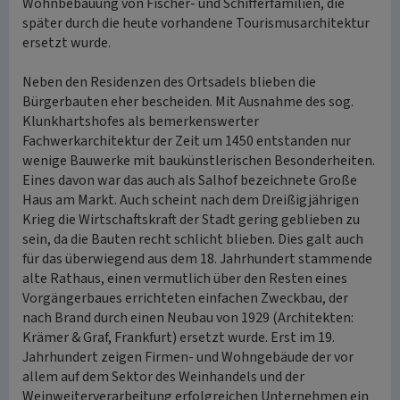
Wohnbebauung von Fischer- und Schifferfamilien, die
später durch die heute vorhandene Tourismusarchitektur
ersetzt wurde.
Neben den Residenzen des Ortsadels blieben die
Bürgerbauten eher bescheiden. Mit Ausnahme des sog.
Klunkhartshofes als bemerkenswerter
Fachwerkarchitektur der Zeit um 1450 entstanden nur
wenige Bauwerke mit baukünstlerischen Besonderheiten.
Eines davon war das auch als Salhof bezeichnete Große
Haus am Markt. Auch scheint nach dem Dreißigjährigen
Krieg die Wirtschaftskraft der Stadt gering geblieben zu
sein, da die Bauten recht schlicht blieben. Dies galt auch
für das überwiegend aus dem 18. Jahrhundert stammende
alte Rathaus, einen vermutlich über den Resten eines
Vorgängerbaues errichteten einfachen Zweckbau, der
nach Brand durch einen Neubau von 1929 (Architekten:
Krämer & Graf, Frankfurt) ersetzt wurde. Erst im 19.
Jahrhundert zeigen Firmen- und Wohngebäude der vor
allem auf dem Sektor des Weinhandels und der
Weinweiterverarbeitung erfolgreichen Unternehmen ein