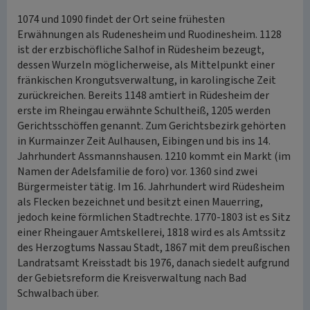
1074 und 1090 findet der Ort seine frühesten
Erwähnungen als Rudenesheim und Ruodinesheim. 1128
ist der erzbischöfliche Salhof in Rüdesheim bezeugt,
dessen Wurzeln möglicherweise, als Mittelpunkt einer
fränkischen Krongutsverwaltung, in karolingische Zeit
zurückreichen. Bereits 1148 amtiert in Rüdesheim der
erste im Rheingau erwähnte Schultheiß, 1205 werden
Gerichtsschöffen genannt. Zum Gerichtsbezirk gehörten
in Kurmainzer Zeit Aulhausen, Eibingen und bis ins 14.
Jahrhundert Assmannshausen. 1210 kommt ein Markt (im
Namen der Adelsfamilie de foro) vor. 1360 sind zwei
Bürgermeister tätig. Im 16. Jahrhundert wird Rüdesheim
als Flecken bezeichnet und besitzt einen Mauerring,
jedoch keine förmlichen Stadtrechte. 1770-1803 ist es Sitz
einer Rheingauer Amtskellerei, 1818 wird es als Amtssitz
des Herzogtums Nassau Stadt, 1867 mit dem preußischen
Landratsamt Kreisstadt bis 1976, danach siedelt aufgrund
der Gebietsreform die Kreisverwaltung nach Bad
Schwalbach über.