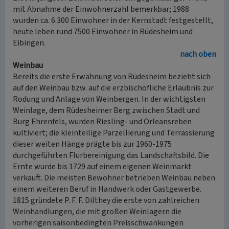
mit Abnahme der Einwohnerzahl bemerkbar; 1988
wurden ca. 6.300 Einwohner in der Kernstadt festgestellt,
heute leben rund 7500 Einwohner in Rüdesheim und
Eibingen.
nach oben
Weinbau
Bereits die erste Erwähnung von Rüdesheim bezieht sich
auf den Weinbau bzw. auf die erzbischöfliche Erlaubnis zur
Rodung und Anlage von Weinbergen. In der wichtigsten
Weinlage, dem Rüdesheimer Berg zwischen Stadt und
Burg Ehrenfels, wurden Riesling- und Orleansreben
kultiviert; die kleinteilige Parzellierung und Terrassierung
dieser weiten Hänge prägte bis zur 1960-1975
durchgeführten Flurbereinigung das Landschaftsbild. Die
Ernte wurde bis 1729 auf einem eigenen Weinmarkt
verkauft. Die meisten Bewohner betrieben Weinbau neben
einem weiteren Beruf in Handwerk oder Gastgewerbe.
1815 gründete P. F. F. Dilthey die erste von zahlreichen
Weinhandlungen, die mit großen Weinlagern die
vorherigen saisonbedingten Preisschwankungen