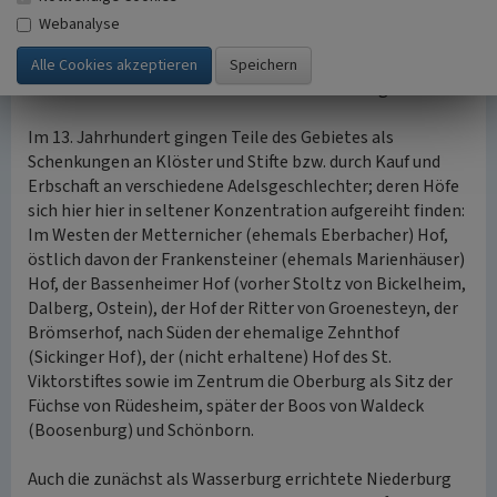
ausgedehnten, eigene Wirtschafts- und Nebengebäude
Webanalyse
einschließenden Burgbezirk umfasste das Gebiet des
Bienengartens, den westlichen Teils der Obergasse bis
zum Rottland sowie den Bereich bis zur Amselgasse.
Im 13. Jahrhundert gingen Teile des Gebietes als
Schenkungen an Klöster und Stifte bzw. durch Kauf und
Erbschaft an verschiedene Adelsgeschlechter; deren Höfe
sich hier hier in seltener Konzentration aufgereiht finden:
Im Westen der Metternicher (ehemals Eberbacher) Hof,
östlich davon der Frankensteiner (ehemals Marienhäuser)
Hof, der Bassenheimer Hof (vorher Stoltz von Bickelheim,
Dalberg, Ostein), der Hof der Ritter von Groenesteyn, der
Brömserhof, nach Süden der ehemalige Zehnthof
(Sickinger Hof), der (nicht erhaltene) Hof des St.
Viktorstiftes sowie im Zentrum die Oberburg als Sitz der
Füchse von Rüdesheim, später der Boos von Waldeck
(Boosenburg) und Schönborn.
Auch die zunächst als Wasserburg errichtete Niederburg