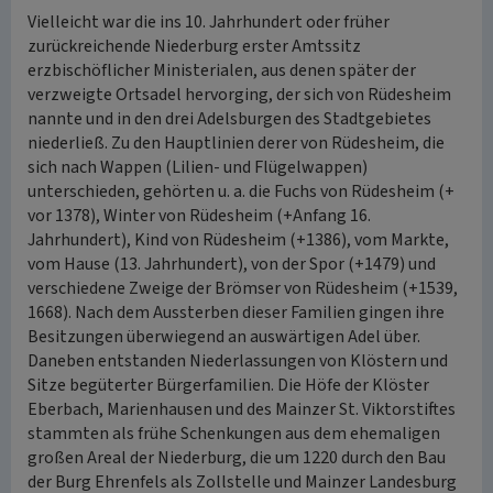
Vielleicht war die ins 10. Jahrhundert oder früher
zurückreichende Niederburg erster Amtssitz
erzbischöflicher Ministerialen, aus denen später der
verzweigte Ortsadel hervorging, der sich von Rüdesheim
nannte und in den drei Adelsburgen des Stadtgebietes
niederließ. Zu den Hauptlinien derer von Rüdesheim, die
sich nach Wappen (Lilien- und Flügelwappen)
unterschieden, gehörten u. a. die Fuchs von Rüdesheim (+
vor 1378), Winter von Rüdesheim (+Anfang 16.
Jahrhundert), Kind von Rüdesheim (+1386), vom Markte,
vom Hause (13. Jahrhundert), von der Spor (+1479) und
verschiedene Zweige der Brömser von Rüdesheim (+1539,
1668). Nach dem Aussterben dieser Familien gingen ihre
Besitzungen überwiegend an auswärtigen Adel über.
Daneben entstanden Niederlassungen von Klöstern und
Sitze begüterter Bürgerfamilien. Die Höfe der Klöster
Eberbach, Marienhausen und des Mainzer St. Viktorstiftes
stammten als frühe Schenkungen aus dem ehemaligen
großen Areal der Niederburg, die um 1220 durch den Bau
der Burg Ehrenfels als Zollstelle und Mainzer Landesburg