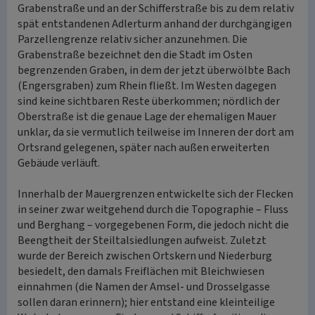
Grabenstraße und an der Schifferstraße bis zu dem relativ
spät entstandenen Adlerturm anhand der durchgängigen
Parzellengrenze relativ sicher anzunehmen. Die
Grabenstraße bezeichnet den die Stadt im Osten
begrenzenden Graben, in dem der jetzt überwölbte Bach
(Engersgraben) zum Rhein fließt. Im Westen dagegen
sind keine sichtbaren Reste überkommen; nördlich der
Oberstraße ist die genaue Lage der ehemaligen Mauer
unklar, da sie vermutlich teilweise im Inneren der dort am
Ortsrand gelegenen, später nach außen erweiterten
Gebäude verläuft.
Innerhalb der Mauergrenzen entwickelte sich der Flecken
in seiner zwar weitgehend durch die Topographie – Fluss
und Berghang – vorgegebenen Form, die jedoch nicht die
Beengtheit der Steiltalsiedlungen aufweist. Zuletzt
wurde der Bereich zwischen Ortskern und Niederburg
besiedelt, den damals Freiflächen mit Bleichwiesen
einnahmen (die Namen der Amsel- und Drosselgasse
sollen daran erinnern); hier entstand eine kleinteilige