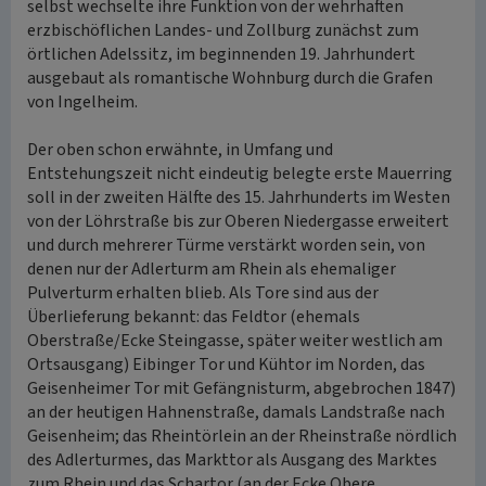
selbst wechselte ihre Funktion von der wehrhaften
erzbischöflichen Landes- und Zollburg zunächst zum
örtlichen Adelssitz, im beginnenden 19. Jahrhundert
ausgebaut als romantische Wohnburg durch die Grafen
von Ingelheim.
Der oben schon erwähnte, in Umfang und
Entstehungszeit nicht eindeutig belegte erste Mauerring
soll in der zweiten Hälfte des 15. Jahrhunderts im Westen
von der Löhrstraße bis zur Oberen Niedergasse erweitert
und durch mehrerer Türme verstärkt worden sein, von
denen nur der Adlerturm am Rhein als ehemaliger
Pulverturm erhalten blieb. Als Tore sind aus der
Überlieferung bekannt: das Feldtor (ehemals
Oberstraße/Ecke Steingasse, später weiter westlich am
Ortsausgang) Eibinger Tor und Kühtor im Norden, das
Geisenheimer Tor mit Gefängnisturm, abgebrochen 1847)
an der heutigen Hahnenstraße, damals Landstraße nach
Geisenheim; das Rheintörlein an der Rheinstraße nördlich
des Adlerturmes, das Markttor als Ausgang des Marktes
zum Rhein und das Schartor (an der Ecke Obere