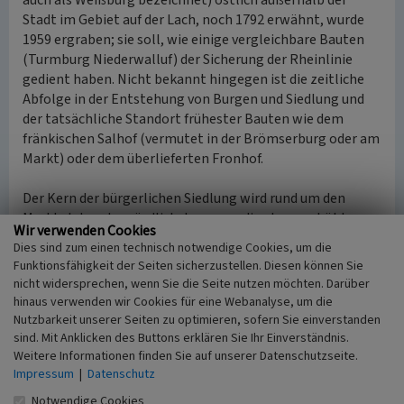
auch als Weißburg bezeichnet) östlich außerhalb der
Stadt im Gebiet auf der Lach, noch 1792 erwähnt, wurde
1959 ergraben; sie soll, wie einige vergleichbare Bauten
(Turmburg Niederwalluf) der Sicherung der Rheinlinie
gedient haben. Nicht bekannt hingegen ist die zeitliche
Abfolge in der Entstehung von Burgen und Siedlung und
der tatsächliche Standort frühester Bauten wie dem
fränkischen Salhof (vermutet in der Brömserburg oder am
Markt) oder dem überlieferten Fronhof.
Der Kern der bürgerlichen Siedlung wird rund um den
Marktplatz oder nördlich davon um die etwas erhöht
Wir verwenden Cookies
gelegene Pfarrkirche (vielleicht Wehrkirche)
Dies sind zum einen technisch notwendige Cookies, um die
angenommen. Die damalige Ortsbebauung grenzte an die
Funktionsfähigkeit der Seiten sicherzustellen. Diesen können Sie
durch Mauer und Graben (Kleine Grabenstraße) umwehrte
nicht widersprechen, wenn Sie die Seite nutzen möchten. Darüber
Vorder- oder Marktburg. Wann die Siedlung mit einer
hinaus verwenden wir Cookies für eine Webanalyse, um die
ersten Mauer gesichert wurde, ist nicht bekannt. Jedoch
Nutzbarkeit unserer Seiten zu optimieren, sofern Sie einverstanden
scheint sie sich in der Folgezeit stark ausgedehnt zu
sind. Mit Anklicken des Buttons erklären Sie Ihr Einverständnis.
Weitere Informationen finden Sie auf unserer Datenschutzseite.
haben. Zwischen Ortskern und der westlich davon
Impressum
|
Datenschutz
gelegenen Niederburg bestand ein über lange Zeiträume
unbebautes Areal. Die Niederburg mit ihrem sehr
Notwendige Cookies