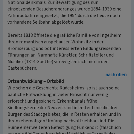
Nationaldenkmals. Zur Bewältigung des nun
einsetzenden Besucherandranges wurde 1884-1939 eine
Zahnradbahn eingesetzt, die 1954 durch die heute noch
vorhandene Seilbahn abgelöst wurde.
Bereits 1813 öffnete die gräfliche Familie von Ingelheim
ihren romantisch ausgebauten Wohnsitz in der
Brömserburg und bot interessierten Bildungsreisenden
Führungen an. Namhafte Künstler, Schriftsteller und
Musiker (1814 Goethe) verewigten sich hier in den
Gästebüchern.
nach oben
Ortsentwicklung – Ortsbild
Wie schon die Geschichte Rüdesheims, so ist auch seine
bauliche Entwicklung in vieler Hinsicht nur wenig
erforscht und gesichert. Erkennbar als frühe
Siedlungskerne der Neuzeit sind in erster Linie die drei
Burgen des Stadtgebietes, die in Resten erhalten und in
ihrem ehemaligen Umfang nachvollziehbar sind. Die
Ruine einer weiteren Befestigung Funkenort (fälschlich