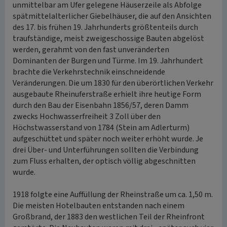
unmittelbar am Ufer gelegene Häuserzeile als Abfolge
spätmittelalterlicher Giebelhäuser, die auf den Ansichten
des 17. bis frühen 19. Jahrhunderts größtenteils durch
traufständige, meist zweigeschossige Bauten abgelöst
werden, gerahmt von den fast unveränderten
Dominanten der Burgen und Türme. Im 19. Jahrhundert
brachte die Verkehrstechnik einschneidende
Veränderungen. Die um 1830 für den überörtlichen Verkehr
ausgebaute Rheinuferstraße erhielt ihre heutige Form
durch den Bau der Eisenbahn 1856/57, deren Damm
zwecks Hochwasserfreiheit 3 Zoll über den
Höchstwasserstand von 1784 (Stein am Adlerturm)
aufgeschüttet und später noch weiter erhöht wurde. Je
drei Über- und Unterführungen sollten die Verbindung
zum Fluss erhalten, der optisch völlig abgeschnitten
wurde.
1918 folgte eine Auffüllung der Rheinstraße um ca. 1,50 m.
Die meisten Hotelbauten entstanden nach einem
Großbrand, der 1883 den westlichen Teil der Rheinfront