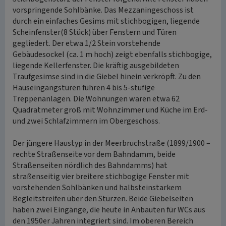
vorspringende Sohlbänke. Das Mezzaningeschoss ist
durch ein einfaches Gesims mit stichbogigen, liegende
Scheinfenster(8 Stück) über Fenstern und Türen
gegliedert. Der etwa 1/2 Stein vorstehende
Gebäudesockel (ca. 1 m hoch) zeigt ebenfalls stichbogige,
liegende Kellerfenster. Die kräftig ausgebildeten
Traufgesimse sind in die Giebel hinein verkröpft. Zu den
Hauseingangstüren führen 4 bis 5-stufige
Treppenanlagen. Die Wohnungen waren etwa 62
Quadratmeter groß mit Wohnzimmer und Küche im Erd-
und zwei Schlafzimmern im Obergeschoss.
Der jüngere Haustyp in der Meerbruchstraße (1899/1900 –
rechte Straßenseite vor dem Bahndamm, beide
Straßenseiten nördlich des Bahndamms) hat
straßenseitig vier breitere stichbogige Fenster mit
vorstehenden Sohlbänken und halbsteinstarkem
Begleitstreifen über den Stürzen. Beide Giebelseiten
haben zwei Eingänge, die heute in Anbauten für WCs aus
den 1950er Jahren integriert sind. Im oberen Bereich