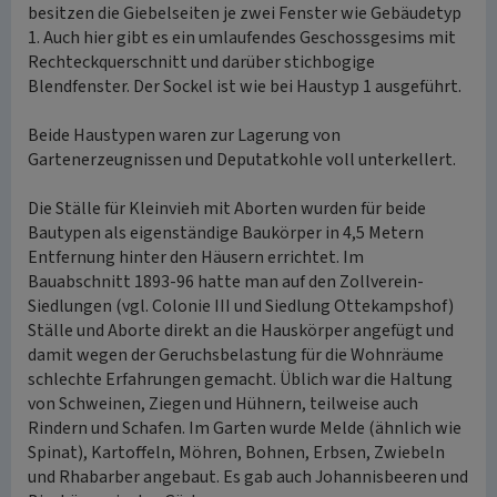
besitzen die Giebelseiten je zwei Fenster wie Gebäudetyp
1. Auch hier gibt es ein umlaufendes Geschossgesims mit
Rechteckquerschnitt und darüber stichbogige
Blendfenster. Der Sockel ist wie bei Haustyp 1 ausgeführt.
Beide Haustypen waren zur Lagerung von
Gartenerzeugnissen und Deputatkohle voll unterkellert.
Die Ställe für Kleinvieh mit Aborten wurden für beide
Bautypen als eigenständige Baukörper in 4,5 Metern
Entfernung hinter den Häusern errichtet. Im
Bauabschnitt 1893-96 hatte man auf den Zollverein-
Siedlungen (vgl. Colonie III und Siedlung Ottekampshof)
Ställe und Aborte direkt an die Hauskörper angefügt und
damit wegen der Geruchsbelastung für die Wohnräume
schlechte Erfahrungen gemacht. Üblich war die Haltung
von Schweinen, Ziegen und Hühnern, teilweise auch
Rindern und Schafen. Im Garten wurde Melde (ähnlich wie
Spinat), Kartoffeln, Möhren, Bohnen, Erbsen, Zwiebeln
und Rhabarber angebaut. Es gab auch Johannisbeeren und