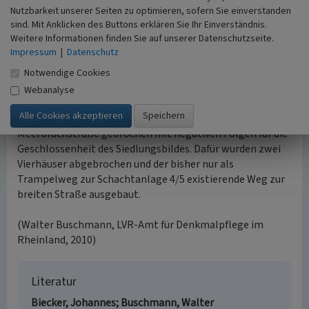
Nutzbarkeit unserer Seiten zu optimieren, sofern Sie einverstanden
mit Durchlass durch den Eisenbahndamm hergestellt
sind. Mit Anklicken des Buttons erklären Sie Ihr Einverständnis.
wird. Die Bahntrasse war auch eine Grenzlinie für das
Weitere Informationen finden Sie auf unserer Datenschutzseite.
Nachbarschaftsverhalten mit beispielsweise getrennt
Impressum
|
Datenschutz
stattfindenden Kinderschützenfeste für den nördlichen
und südlichen Straßenteil.
Notwendige Cookies
Webanalyse
Weiter im Süden wurde in den 1970er Jahre die
Zollvereinstraße in unverhältnismäßiger Breite durch die
Meerbruchstraße gebrochen mit negativen Folgen für die
Geschlossenheit des Siedlungsbildes. Dafür wurden zwei
Vierhäuser abgebrochen und der bisher nur als
Trampelweg zur Schachtanlage 4/5 existierende Weg zur
breiten Straße ausgebaut.
(Walter Buschmann, LVR-Amt für Denkmalpflege im
Rheinland, 2010)
Literatur
Biecker, Johannes; Buschmann, Walter