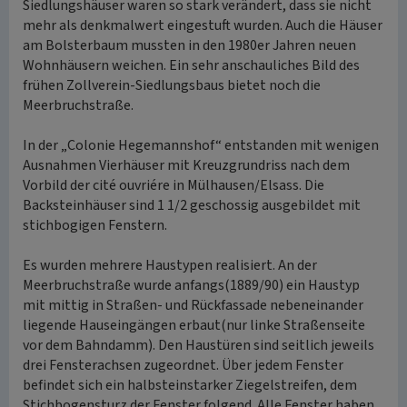
Siedlungshäuser waren so stark verändert, dass sie nicht
mehr als denkmalwert eingestuft wurden. Auch die Häuser
am Bolsterbaum mussten in den 1980er Jahren neuen
Wohnhäusern weichen. Ein sehr anschauliches Bild des
frühen Zollverein-Siedlungsbaus bietet noch die
Meerbruchstraße.
In der „Colonie Hegemannshof“ entstanden mit wenigen
Ausnahmen Vierhäuser mit Kreuzgrundriss nach dem
Vorbild der cité ouvriére in Mülhausen/Elsass. Die
Backsteinhäuser sind 1 1/2 geschossig ausgebildet mit
stichbogigen Fenstern.
Es wurden mehrere Haustypen realisiert. An der
Meerbruchstraße wurde anfangs(1889/90) ein Haustyp
mit mittig in Straßen- und Rückfassade nebeneinander
liegende Hauseingängen erbaut(nur linke Straßenseite
vor dem Bahndamm). Den Haustüren sind seitlich jeweils
drei Fensterachsen zugeordnet. Über jedem Fenster
befindet sich ein halbsteinstarker Ziegelstreifen, dem
Stichbogensturz der Fenster folgend. Alle Fenster haben