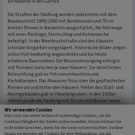
Birnbäume in den Gärten.
Die Straßen der Siedlung wurden spätestens mit dem
Bauabschnitt 1899/1900 mit Bordsteinen und 70 cm
breiten Rinnen in Backstein ausgestattet, die Fahrwege
mit einer Packlage, Steinschlag und Kohlenasche
befestigt. In der Meerbruchstraße sind den Häusern
schmale Vorgärten vorgelagert. Historische Bilder zeigen
schon früh beidseitig angeordnete und bis heute
erhaltene Baumreihen. Die Wasserversorgung erfolgte
mit Pumpen zwischen je zwei Häusern. Zur künstlichen
Beleuchtung gab es Petroleumleuchten und
Karbidlampen. Das Abwasser floss über die gepflasterten
Rinnen vor und hinter den Häusern. Hinter den Stall- und
Abortgebäuden gab es Fakaliengruben. In den 1920er
Jahren wurde die Siedlung mit Strom und Wasser sowie
mit Kanalisation versorgt.
Wir verwenden Cookies
Dies sind zum einen technisch notwendige Cookies, um die
Die Meerbruchstraße wird etwa auf halber Länge durch die
Funktionsfähigkeit der Seiten sicherzustellen. Diesen können Sie
hier auf einem Damm geführte Zechenanschlussbahn (zur
nicht widersprechen, wenn Sie die Seite nutzen möchten. Darüber
Schachtanlage 4/5/11) geteilt, wobei der Straßenverlauf
hinaus verwenden wir Cookies für eine Webanalyse, um die