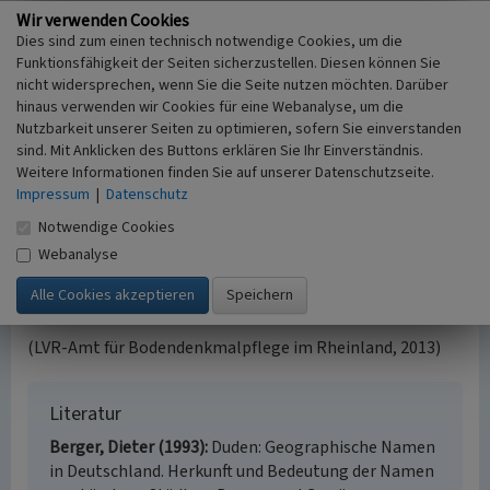
Wir verwenden Cookies
Der Rahmenberg
Dies sind zum einen technisch notwendige Cookies, um die
Auf den Terrassen des Rahmenberges stellte man die
Funktionsfähigkeit der Seiten sicherzustellen. Diesen können Sie
gewalkten, dadurch verdichteten und verfilzten Tuche in
nicht widersprechen, wenn Sie die Seite nutzen möchten. Darüber
Rahmen gespannt zum Trocknen auf. Sie sind heute als
hinaus verwenden wir Cookies für eine Webanalyse, um die
Nutzbarkeit unserer Seiten zu optimieren, sofern Sie einverstanden
Bodendenkmal unter Schutz gestellt und erinnern, wie die
sind. Mit Anklicken des Buttons erklären Sie Ihr Einverständnis.
Baudenkmäler der Altstadt, an die einstige Tuchmacherei.
Weitere Informationen finden Sie auf unserer Datenschutzseite.
Impressum
|
Datenschutz
Bodendenkmal
Der Rahmenberg ist Teil des Denkmalbereich Altstadt
Notwendige Cookies
Monschau (ADR-ObjNr. 59331), eingetragenes
Webanalyse
Bodendenkmal (LVR-ABR AC 119) und Bodendenkmal der
ArchaeoRegion Nordeifel
(Nr. 6).
(LVR-Amt für Bodendenkmalpflege im Rheinland, 2013)
Literatur
Berger, Dieter (1993)
Duden: Geographische Namen
in Deutschland. Herkunft und Bedeutung der Namen