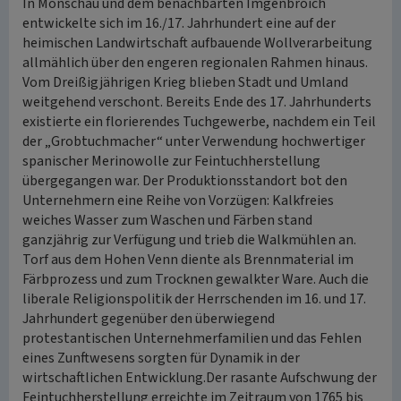
In Monschau und dem benachbarten Imgenbroich
entwickelte sich im 16./17. Jahrhundert eine auf der
heimischen Landwirtschaft aufbauende Wollverarbeitung
allmählich über den engeren regionalen Rahmen hinaus.
Vom Dreißigjährigen Krieg blieben Stadt und Umland
weitgehend verschont. Bereits Ende des 17. Jahrhunderts
existierte ein florierendes Tuchgewerbe, nachdem ein Teil
der „Grobtuchmacher“ unter Verwendung hochwertiger
spanischer Merinowolle zur Feintuchherstellung
übergegangen war. Der Produktionsstandort bot den
Unternehmern eine Reihe von Vorzügen: Kalkfreies
weiches Wasser zum Waschen und Färben stand
ganzjährig zur Verfügung und trieb die Walkmühlen an.
Torf aus dem Hohen Venn diente als Brennmaterial im
Färbprozess und zum Trocknen gewalkter Ware. Auch die
liberale Religionspolitik der Herrschenden im 16. und 17.
Jahrhundert gegenüber den überwiegend
protestantischen Unternehmerfamilien und das Fehlen
eines Zunftwesens sorgten für Dynamik in der
wirtschaftlichen Entwicklung.Der rasante Aufschwung der
Feintuchherstellung erreichte im Zeitraum von 1765 bis