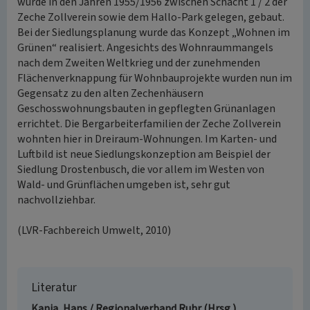
wurde in den Jahren 1955/1956 zwischen Schacht 1 / 2 der
Zeche Zollverein sowie dem Hallo-Park gelegen, gebaut.
Bei der Siedlungsplanung wurde das Konzept „Wohnen im
Grünen“ realisiert. Angesichts des Wohnraummangels
nach dem Zweiten Weltkrieg und der zunehmenden
Flächenverknappung für Wohnbauprojekte wurden nun im
Gegensatz zu den alten Zechenhäusern
Geschosswohnungsbauten in gepflegten Grünanlagen
errichtet. Die Bergarbeiterfamilien der Zeche Zollverein
wohnten hier in Dreiraum-Wohnungen. Im Karten- und
Luftbild ist neue Siedlungskonzeption am Beispiel der
Siedlung Drostenbusch, die vor allem im Westen von
Wald- und Grünflächen umgeben ist, sehr gut
nachvollziehbar.
(LVR-Fachbereich Umwelt, 2010)
Literatur
Kania, Hans / Regionalverband Ruhr (Hrsg.)