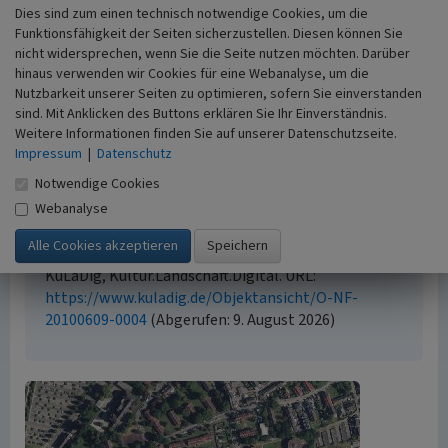
Beginn 1955 bis 1956
Dies sind zum einen technisch notwendige Cookies, um die
Funktionsfähigkeit der Seiten sicherzustellen. Diesen können Sie
nicht widersprechen, wenn Sie die Seite nutzen möchten. Darüber
hinaus verwenden wir Cookies für eine Webanalyse, um die
Empfohlene Zitierweise
Nutzbarkeit unserer Seiten zu optimieren, sofern Sie einverstanden
sind. Mit Anklicken des Buttons erklären Sie Ihr Einverständnis.
Urheberrechtlicher Hinweis
Weitere Informationen finden Sie auf unserer Datenschutzseite.
Der hier präsentierte Inhalt ist urheberrechtlich
Impressum
|
Datenschutz
geschützt. Die angezeigten Medien unterliegen
Notwendige Cookies
möglicherweise zusätzlichen urheberrechtlichen
Webanalyse
Bedingungen, die an diesen ausgewiesen sind.
Empfohlene Zitierweise
„Siedlung Drostenbusch in Schonnebeck”. In:
KuLaDig, Kultur.Landschaft.Digital. URL:
https://www.kuladig.de/Objektansicht/O-NF-
20100609-0004
(Abgerufen: 9. August 2026)