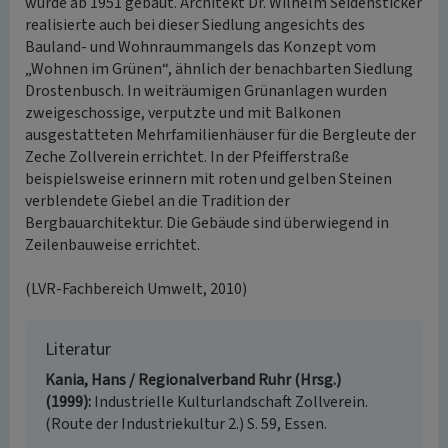
wurde ab 1951 gebaut. Architekt Dr. Wilhelm Seidensticker
realisierte auch bei dieser Siedlung angesichts des
Bauland- und Wohnraummangels das Konzept vom
„Wohnen im Grünen“, ähnlich der benachbarten Siedlung
Drostenbusch. In weiträumigen Grünanlagen wurden
zweigeschossige, verputzte und mit Balkonen
ausgestatteten Mehrfamilienhäuser für die Bergleute der
Zeche Zollverein errichtet. In der Pfeifferstraße
beispielsweise erinnern mit roten und gelben Steinen
verblendete Giebel an die Tradition der
Bergbauarchitektur. Die Gebäude sind überwiegend in
Zeilenbauweise errichtet.
(LVR-Fachbereich Umwelt, 2010)
Literatur
Kania, Hans / Regionalverband Ruhr (Hrsg.)
(1999)
Industrielle Kulturlandschaft Zollverein.
(Route der Industriekultur 2.) S. 59, Essen.