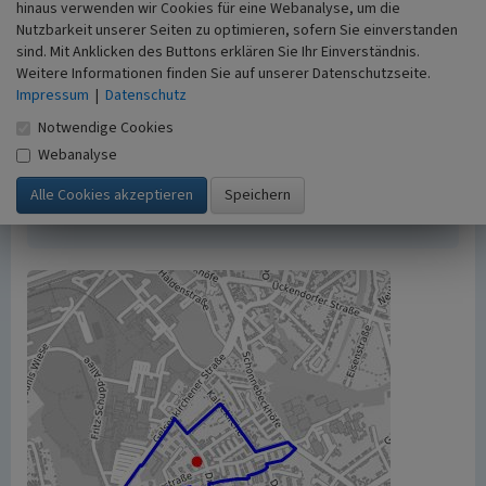
hinaus verwenden wir Cookies für eine Webanalyse, um die
Der hier präsentierte Inhalt ist urheberrechtlich
Nutzbarkeit unserer Seiten zu optimieren, sofern Sie einverstanden
geschützt. Die angezeigten Medien unterliegen
sind. Mit Anklicken des Buttons erklären Sie Ihr Einverständnis.
möglicherweise zusätzlichen urheberrechtlichen
Weitere Informationen finden Sie auf unserer Datenschutzseite.
Bedingungen, die an diesen ausgewiesen sind.
Impressum
|
Datenschutz
Empfohlene Zitierweise
Notwendige Cookies
„Siedlung Kaldekirche in Schonnebeck”. In: KuLaDig,
Webanalyse
Kultur.Landschaft.Digital. URL:
https://www.kuladig.de/Objektansicht/O-NF-
20100609-0003
(Abgerufen: 9. August 2026)