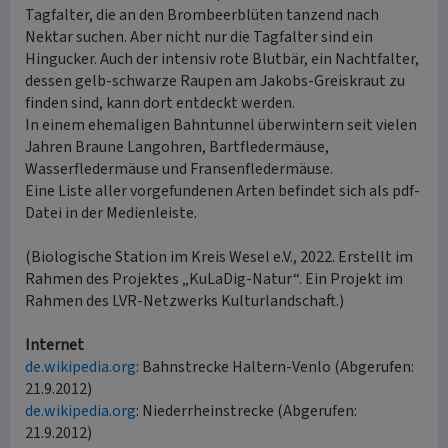
Tagfalter, die an den Brombeerblüten tanzend nach
Nektar suchen. Aber nicht nur die Tagfalter sind ein
Hingucker. Auch der intensiv rote Blutbär, ein Nachtfalter,
dessen gelb-schwarze Raupen am Jakobs-Greiskraut zu
finden sind, kann dort entdeckt werden.
In einem ehemaligen Bahntunnel überwintern seit vielen
Jahren Braune Langohren, Bartfledermäuse,
Wasserfledermäuse und Fransenfledermäuse.
Eine Liste aller vorgefundenen Arten befindet sich als pdf-
Datei in der Medienleiste.
(Biologische Station im Kreis Wesel e.V., 2022. Erstellt im
Rahmen des Projektes „KuLaDig-Natur“. Ein Projekt im
Rahmen des LVR-Netzwerks Kulturlandschaft.)
Internet
de.wikipedia.org
: Bahnstrecke Haltern-Venlo (Abgerufen:
21.9.2012)
de.wikipedia.org
: Niederrheinstrecke (Abgerufen:
21.9.2012)