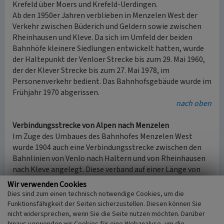
Krefeld über Moers und Krefeld-Uerdingen.
Ab den 1950er Jahren verblieben in Menzelen West der
Verkehr zwischen Büderich und Geldern sowie zwischen
Rheinhausen und Kleve. Da sich im Umfeld der beiden
Bahnhöfe kleinere Siedlungen entwickelt hatten, wurde
der Haltepunkt der Venloer Strecke bis zum 29. Mai 1960,
der der Klever Strecke bis zum 27. Mai 1978, im
Personenverkehr bedient. Das Bahnhofsgebäude wurde im
Frühjahr 1970 abgerissen.
nach oben
Verbindungsstrecke von Alpen nach Menzelen
Im Zuge des Umbaues des Bahnhofes Menzelen West
wurde 1904 auch eine Verbindungsstrecke zwischen den
Bahnlinien von Venlo nach Haltern und von Rheinhausen
nach Kleve angelegt. Diese verband auf einer Länge von
4,5 Kilometern die Bahnhöfe
Alpen
und Menzelen. Ziel war
Wir verwenden Cookies
es, Umfahrungen der stark belasteten Eisenbahnstrecken
Dies sind zum einen technisch notwendige Cookies, um die
im Ruhrgebiet zu ermöglichen. Die Verbindung sollte vom
Funktionsfähigkeit der Seiten sicherzustellen. Diesen können Sie
nördlichen Ruhrgebiet über Wesel, Alpen und Moers zum
nicht widersprechen, wenn Sie die Seite nutzen möchten. Darüber
hinaus verwenden wir Cookies für eine Webanalyse, um die