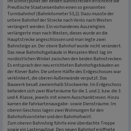
Im Schnittpunkt der beiden Bahnstrecken errichtete die
Preußische Staatseisenbahn einen so genannten
Turmbahnhof (Bahnkilometer 53,2). Dazu musste der
untere Bahnhof der Strecke nach Venlo nach Westen
verlängert werden. Ein vorhandenes Ausziehgleis
verlängerte man nach Westen, dieses wurde an die
Hauptstrecke angeschlossen und man legte zwei
Bahnsteige an. Der obere Bahnhof wurde nicht verändert.
Das neue Bahnhofsgebäude in Menzelen West lag im
nordöstlichen Winkel zwischen den beiden Bahnstrecken.
Es entsprach den neu errichteten Bahnhofsgebäuden an
der Klever Bahn. Die untere Hälfte des Erdgeschosses war
verklinkert, die oberen Außenwände verputzt. Das
Bauwerk besaß zweieinhalb Stockwerke. Im Erdgeschoss
befanden sich zwei Warteräume für die 1. und 2. bzw. die 3.
und 4. Klasse, jeweils mit einem Ausschanktresen. Hinzu
kamen die Fahrkartenausgabe- sowie Diensträume. Im
oberen Geschoss lagen zwei Wohnungen für den
Bahnhofsvorsteher und den Bahnhofswirt.
Zum oberen Bahnsteig führte eine überdachte Treppe
sowie ein Lastenaufzug. Den neuen Bahnhof eröffnete