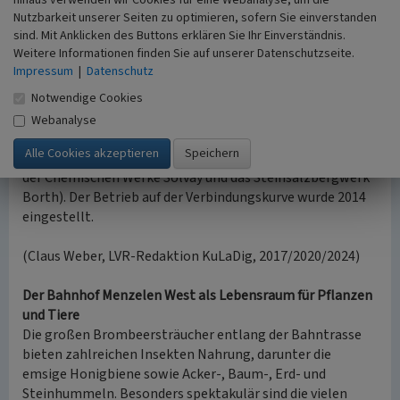
Rangierbahnhof Hohenbudberg laufen. Im Vorfeld des
Nutzbarkeit unserer Seiten zu optimieren, sofern Sie einverstanden
Ersten Weltkrieges kamen Überlegungen für eine
sind. Mit Anklicken des Buttons erklären Sie Ihr Einverständnis.
strategische Bahnlinie von Alpen nach Neuss-Holzheim
Weitere Informationen finden Sie auf unserer Datenschutzseite.
hinzu, die ebenfalls die Verbindung ins nördliche
Impressum
|
Datenschutz
Ruhrgebiet und weiter in die Mitte Deutschlands nutzen
Notwendige Cookies
sollte.
Nach Einstellung des Verkehrs auf der Venlo-Halterner
Webanalyse
Bahn diente die Verbindungskurve dem Anschluss der
Industrien bei Büderich (Anschluss an das Werkbahnnetz
der Chemischen Werke Solvay und das Steinsalzbergwerk
Borth). Der Betrieb auf der Verbindungskurve wurde 2014
eingestellt.
(Claus Weber, LVR-Redaktion KuLaDig, 2017/2020/2024)
Der Bahnhof Menzelen West als Lebensraum für Pflanzen
und Tiere
Die großen Brombeersträucher entlang der Bahntrasse
bieten zahlreichen Insekten Nahrung, darunter die
emsige Honigbiene sowie Acker-, Baum-, Erd- und
Steinhummeln. Besonders spektakulär sind die vielen