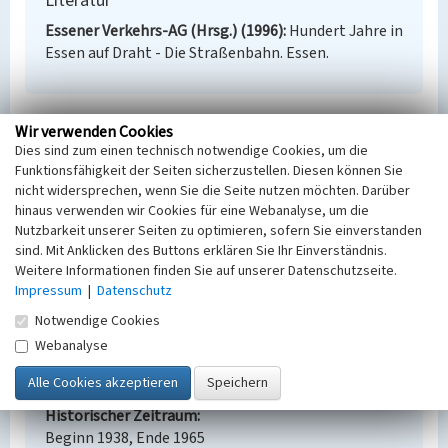
Literatur
Essener Verkehrs-AG (Hrsg.) (1996)
Hundert Jahre in
Essen auf Draht - Die Straßenbahn. Essen.
Wir verwenden Cookies
Ältere Trasse der Gruga-Bahn
Dies sind zum einen technisch notwendige Cookies, um die
Funktionsfähigkeit der Seiten sicherzustellen. Diesen können Sie
Schlagwörter
nicht widersprechen, wenn Sie die Seite nutzen möchten. Darüber
Bahnanlage
hinaus verwenden wir Cookies für eine Webanalyse, um die
Ort
Nutzbarkeit unserer Seiten zu optimieren, sofern Sie einverstanden
45147 Essen - Rüttenscheid
sind. Mit Anklicken des Buttons erklären Sie Ihr Einverständnis.
Fachsicht(en)
Weitere Informationen finden Sie auf unserer Datenschutzseite.
Kulturlandschaftspflege
Impressum
|
Datenschutz
Erfassungsmaßstab
Notwendige Cookies
i.d.R. 1:5.000 (größer als 1:20.000)
Webanalyse
Erfassungsmethode
Literaturauswertung, Auswertung historischer
Karten
Historischer Zeitraum
Beginn 1938, Ende 1965