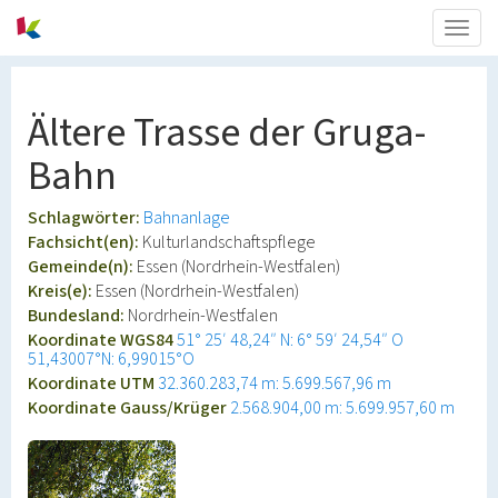
Togg
navig
Ältere Trasse der Gruga-
Bahn
Schlagwörter:
Bahnanlage
Fachsicht(en):
Kulturlandschaftspflege
Gemeinde(n):
Essen (Nordrhein-Westfalen)
Kreis(e):
Essen (Nordrhein-Westfalen)
Bundesland:
Nordrhein-Westfalen
Koordinate WGS84
51° 25′ 48,24″ N: 6° 59′ 24,54″ O
51,43007°N: 6,99015°O
Koordinate UTM
32.360.283,74 m: 5.699.567,96 m
Koordinate Gauss/Krüger
2.568.904,00 m: 5.699.957,60 m