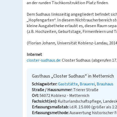
an der runden Tischkonstruktion Platz finden.
Dem Sudhaus linksseitig angegliedert befindet sic
„Hopfengarten“. In diesem Nichtraucherbereich st
kleine Ausgabetheke erlaubt es, diesen Raum separ
(z.B. Hochzeiten, Geburtstage, Firmenfeiern und Tr
(Florian Johann, Universität Koblenz-Landau, 2014
Internet
closter-sudhaus.de
: Closter Sudhaus (abgerufen 17
Gasthaus „Closter Sudhaus“ in Metternich
Schlagwörter
Gaststätte
Brauerei
Brauhaus
Straße / Hausnummer
Trierer Straße
Ort
56072 Koblenz - Metternich
Fachsicht(en)
Kulturlandschaftspflege, Landes
Erfassungsmaßstab
i.d.R. 1:5.000 (größer als 1:
Erfassungsmethode
Auswertung historischer F