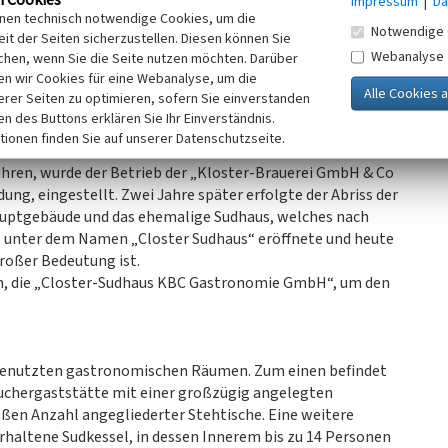
Impressum
|
Da
inen technisch notwendige Cookies, um die
Notwendige 
it der Seiten sicherzustellen. Diesen können Sie
erweile auf den neuesten technischen Stand gebracht wurde,
Webanalyse
chen, wenn Sie die Seite nutzen möchten. Darüber
er anlockte. Trotz dieser Anstrengungen kam es im März
n wir Cookies für eine Webanalyse, um die
i aus Weißenthurm und daraufhin zur Entlassung von 23
erer Seiten zu optimieren, sofern Sie einverstanden
iederte sich die Schultheiß-Brauerei der Bitburger Brauerei
ken des Buttons erklären Sie Ihr Einverständnis.
mit auch in den Besitz der expandierenden Bitburger
tionen finden Sie auf unserer Datenschutzseite.
hren, wurde der Betrieb der „Kloster-Brauerei GmbH & Co
ung, eingestellt. Zwei Jahre später erfolgte der Abriss der
 Hauptgebäude und das ehemalige Sudhaus, welches nach
s unter dem Namen „Closter Sudhaus“ eröffnete und heute
roßer Bedeutung ist.
eam, die „Closter-Sudhaus KBC Gastronomie GmbH“, um den
 genutzten gastronomischen Räumen. Zum einen befindet
auchergaststätte mit einer großzügig angelegten
ßen Anzahl angegliederter Stehtische. Eine weitere
erhaltene Sudkessel, in dessen Innerem bis zu 14 Personen