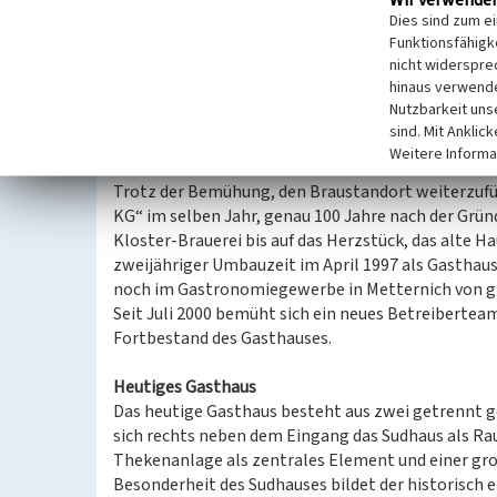
Tarifanforderungen.
Dies sind zum e
Funktionsfähigke
Im Mai 1981 veranstaltete die Brauerei, die mittl
nicht widerspre
einen Tag der offenen Tür, der etwa 15.000 Besuch
hinaus verwende
1986 zur Übernahme durch die Schultheiß-Brauere
Nutzbarkeit uns
Mitarbeitern. Sieben Jahre später, im Jahr 1993, gl
sind. Mit Anklic
an und das Metternicher Unternehmen gelangte so
Weitere Informa
Brauerei.
Trotz der Bemühung, den Braustandort weiterzufü
KG“ im selben Jahr, genau 100 Jahre nach der Gründ
Kloster-Brauerei bis auf das Herzstück, das alte
zweijähriger Umbauzeit im April 1997 als Gasthau
noch im Gastronomiegewerbe in Metternich von g
Seit Juli 2000 bemüht sich ein neues Betreibert
Fortbestand des Gasthauses.
Heutiges Gasthaus
Das heutige Gasthaus besteht aus zwei getrennt
sich rechts neben dem Eingang das Sudhaus als R
Thekenanlage als zentrales Element und einer gro
Besonderheit des Sudhauses bildet der historisch 