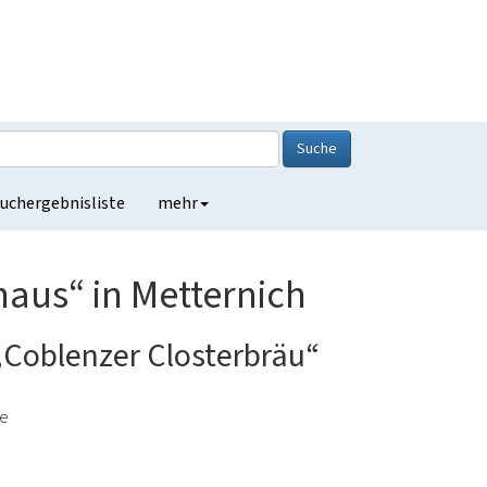
Suche
uchergebnisliste
mehr
aus“ in Metternich
„Coblenzer Closterbräu“
de