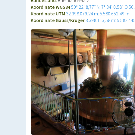
Bundesland:
Rheinland-Pfalz
Koordinate WGS84
50° 22′ 8,77″ N: 7° 34′ 0,58″ O
50
Koordinate UTM
32.398.079,24 m: 5.580.652,49 m
Koordinate Gauss/Krüger
3.398.113,58 m: 5.582.44