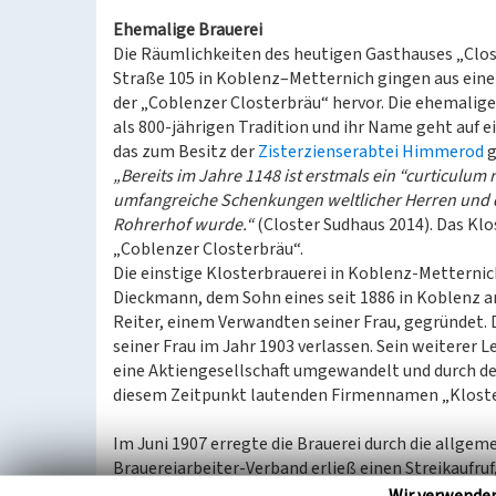
Ehemalige Brauerei
Die Räumlichkeiten des heutigen Gasthauses „Clost
Straße 105 in Koblenz–Metternich gingen aus einer
der „Coblenzer Closterbräu“ hervor. Die ehemalige
als 800-jährigen Tradition und ihr Name geht auf e
das zum Besitz der
Zisterzienserabtei Himmerod
g
„Bereits im Jahre 1148 ist erstmals ein “curticulu
umfangreiche Schenkungen weltlicher Herren und de
Rohrerhof wurde.“
(Closter Sudhaus 2014). Das Kl
„Coblenzer Closterbräu“.
Die einstige Klosterbrauerei in Koblenz-Metternic
Dieckmann, dem Sohn eines seit 1886 in Koblenz a
Reiter, einem Verwandten seiner Frau, gegründet.
seiner Frau im Jahr 1903 verlassen. Sein weitere
eine Aktiengesellschaft umgewandelt und durch de
diesem Zeitpunkt lautenden Firmennamen „Kloster
Im Juni 1907 erregte die Brauerei durch die allge
Brauereiarbeiter-Verband erließ einen Streikaufruf
Gründe der Auseinandersetzung lagen bei der Entl
Wir verwende