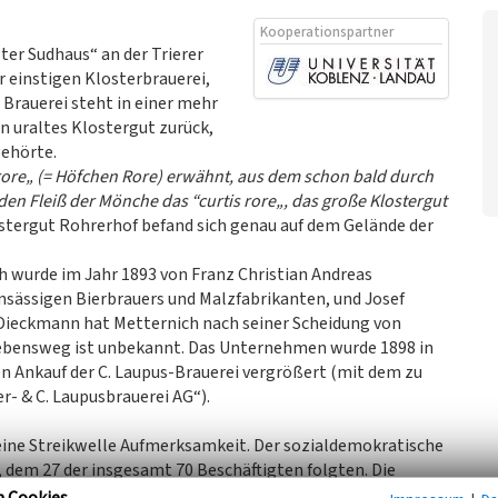
Kooperationspartner
er Sudhaus“ an der Trierer
 einstigen Klosterbrauerei,
 Brauerei steht in einer mehr
in uraltes Klostergut zurück,
ehörte.
m rore„ (= Höfchen Rore) erwähnt, aus dem schon bald durch
n Fleiß der Mönche das “curtis rore„, das große Klostergut
ostergut Rohrerhof befand sich genau auf dem Gelände der
h wurde im Jahr 1893 von Franz Christian Andreas
nsässigen Bierbrauers und Malzfabrikanten, und Josef
 Dieckmann hat Metternich nach seiner Scheidung von
r Lebensweg ist unbekannt. Das Unternehmen wurde 1898 in
n Ankauf der C. Laupus-Brauerei vergrößert (mit dem zu
- & C. Laupusbrauerei AG“).
meine Streikwelle Aufmerksamkeit. Der sozialdemokratische
, dem 27 der insgesamt 70 Beschäftigten folgten. Die
assung eines Verbandsmitglieds und unerfüllten
n Cookies