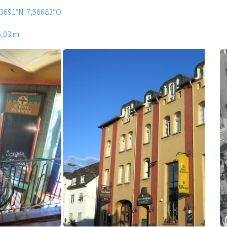
,3691°N: 7,56683°O
5,03 m