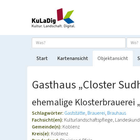
Start
Kartenansicht
Objektansicht
S
Gasthaus „Closter Sudh
ehemalige Klosterbrauerei 
Schlagwörter:
Gaststätte
Brauerei
Brauhaus
Fachsicht(en):
Kulturlandschaftspflege, Landeskun
Gemeinde(n):
Koblenz
Kreis(e):
Koblenz