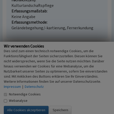
Fachsicht(en)
Kulturlandschaftspflege
Erfassungsmaßstab
Keine Angabe
Erfassungsmethode
Geländebegehung/-kartierung, Fernerkundung
Wir verwenden Cookies
Empfohlene Zitierweise
Dies sind zum einen technisch notwendige Cookies, um die
Funktionsfähigkeit der Seiten sicherzustellen. Diesen können Sie
Urheberrechtlicher Hinweis
nicht widersprechen, wenn Sie die Seite nutzen möchten. Darüber
Der hier präsentierte Inhalt ist urheberrechtlich
hinaus verwenden wir Cookies für eine Webanalyse, um die
geschützt. Die angezeigten Medien unterliegen
Nutzbarkeit unserer Seiten zu optimieren, sofern Sie einverstanden
möglicherweise zusätzlichen urheberrechtlichen
sind. Mit Anklicken des Buttons erklären Sie Ihr Einverständnis.
Bedingungen, die an diesen ausgewiesen sind.
Weitere Informationen finden Sie auf unserer Datenschutzseite.
Empfohlene Zitierweise
Impressum
|
Datenschutz
Jennifer Thelen: „Streuobstwiese in Arloff”. In:
Notwendige Cookies
KuLaDig, Kultur.Landschaft.Digital. URL:
Webanalyse
https://www.kuladig.de/Objektansicht/O-95113-
20140627-9
(Abgerufen: 8. August 2026)