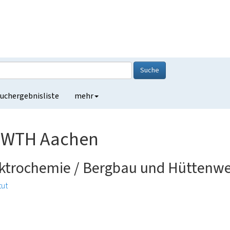
Suche
uchergebnisliste
mehr
RWTH Aachen
lektrochemie / Bergbau und Hüttenw
tut