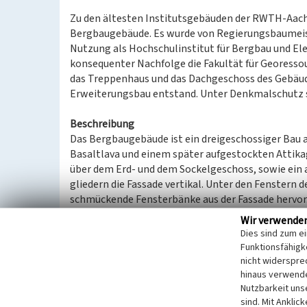
Zu den ältesten Institutsgebäuden der RWTH-Aach
Bergbaugebäude. Es wurde von Regierungsbaumeist
Nutzung als Hochschulinstitut für Bergbau und El
konsequenter Nachfolge die Fakultät für Georesso
das Treppenhaus und das Dachgeschoss des Gebäude
Erweiterungsbau entstand. Unter Denkmalschutz s
Beschreibung
Das Bergbaugebäude ist ein dreigeschossiger Bau 
Basaltlava und einem später aufgestockten Attikag
über dem Erd- und dem Sockelgeschoss, sowie ein
gliedern die Fassade vertikal. Unter den Fenstern 
schmückende Fensterbänke aus der Fassade hervor.
ausgeführt, die in den Obergeschossen nur zur Be
Wir verwende
werden die Fenster zusätzlich durch als Voluten au
Dies sind zum e
Horizontal wird die Fassade zur Straße durch zwei 
Funktionsfähigke
Erdgeschoss zweiachsig sind, im 1. Obergeschoss je
nicht widerspre
präsentieren und im 2. Obergeschoss drei Achsen a
hinaus verwende
Nutzbarkeit uns
Erdgeschoss eine Ädikula auf, welche in Formen d
sind. Mit Anklic