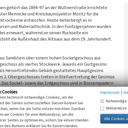
en gehört das 1894-97 an der Wüllnerstraße errichtete
er Mennicke und Kreisbauinspektor Moritz für die
ektrochemie entworfen. Heute beherbergt es in
urcen und Materialtechnik. In den Fünfzigerjahren wurden
s erneuert, während an seiner Rückseite ein
teht die Außenhaut des Altbaus aus dem 19. Jahrhundert.
aus Sandstein über einem hohen Sockelgeschoss aus
eschoss als viertes Stockwerk. Jeweils ein Gurtgesims
 als hervortretendes Gebälk gestaltetes Hauptgesims
des 2. Obergeschosses treten in Stellvertretung der Gesimse
 Das Sockel- sowie das Erdgeschoss sind in Bossenquadern
tonung der Fensterbögen wiederkehren. Im 1. Obergeschoss
n Cookies
Impressum
|
Da
s der Fläche hervortretende Keilsteine bekrönt.
inen technisch notwendige Cookies, um die
Notwendige 
Seitenrisalite gegliedert, die im Sockelgeschoss und im
it der Seiten sicherzustellen. Diesen können Sie
weils große, von Karl Krauss gestaltete Figurenreliefs
Webanalyse
chen, wenn Sie die Seite nutzen möchten. Darüber
ufweisen. Der Mittelteil weist sieben Achsen und im
n wir Cookies für eine Webanalyse, um die
erer Seiten zu optimieren, sofern Sie einverstanden
er Neurenaissance den Haupteingang betont.
ken des Buttons erklären Sie Ihr Einverständnis.