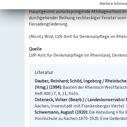
Weitere Informa
Im Zweiten Weltkrieg wurde das frühere Walmdach 
Hauptgesims zurückspringende Attikageschoss erset
durchgehender Reihung rechteckiger Fenster vom h
Fassadengliederung.
(Moritz Wild, LVR-Amt für Denkmalpflege im Rhein
Quelle
LVR-Amt für Denkmalpflege im Rheinland, Denkmäl
Literatur
Dauber, Reinhard; Schild, Ingeborg / Rheinische
(Hrsg.) (1994)
Bauten der Rheinisch Westfälisc
Heft 400.) 7, 9, 11, Köln.
Osteneck, Volker (Bearb.) / Landeskonservator 
Aachen, Innenstadt mit Frankenberger Viertel. 2
Schwemann, August (1920)
Die Abteilung V für 
Hochschule zu Aachen 1870-1920. Eine Gedenksch