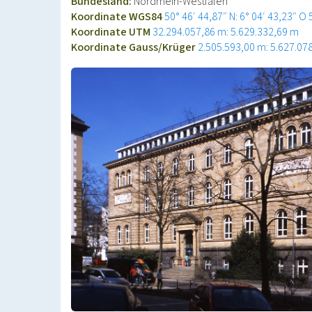
Bundesland:
Nordrhein-Westfalen
Koordinate WGS84
50° 46′ 44,87″ N: 6° 04′ 43,23″ O
Koordinate UTM
32.294.057,86 m: 5.629.332,69 m
Koordinate Gauss/Krüger
2.505.593,00 m: 5.627.07