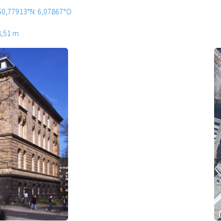
50,77913°N: 6,07867°O
8,51 m