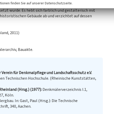
tionen finden Sie auf unserer Datenschutzseite.
beschädigt, sodass es 1950 durch das hinter dem
zt wurde. Es hebt sich farblich und gestalterisch mit
istoristischen Gebäude ab und verzichtet auf dessen
land, 2011)
erarchiv, Bauakte.
r Verein für Denkmalpflege und Landschaftsschutz e.V.
hen Technischen Hochschule. (Rheinische Kunststätten,
Rheinland (Hrsg.) (1977)
Denkmälerverzeichnis I.1,
7, Köln.
Bergbau. In: Gast, Paul (Hrsg.): Die Technische
rift, 340, Aachen.