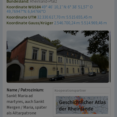
Bundesland:
Rheinland-Pfalz
Koordinate WGS84
49° 46′ 10,1″ N: 6° 38′ 51,57″ O
49,76947°N: 6,64766°O
Koordinate UTM
32.330.617,70 m: 5.515.655,45 m
Koordinate Gauss/Krüger
2.546.700,24 m: 5.514.969,46 m
Name / Patrozinium:
Kooperationspartner
Sankt Maria ad
martyres, auch Sankt
Mergen / Maria, später
als Altarpatrone