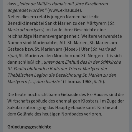
dass
„leitende Militärs damals mit ‚Ihre Exzellenzen‘
angeredet wurden“
(www.exhaus.de).
Neben diesem relativ jungen Namen hatte die
Benediktinerabtei Sankt Marien zu den Märtyrern (
St.
Maria ad martyres
) im Laufe ihrer Geschichte eine
reichhaltige Namensvergangenheit. Weitere verwendete
Namen sind: Marienabtei, Alt-St. Marien, St. Marien am
Gestade bzw. St. Marien am (Mosel-) Ufer (
St. Maria ad
ripa
), St. Marien zu den Mönchen und St. Mergen – bis sich
dann schließlich
„unter dem Einfluß des in der Stiftkirche
St. Paulin blühenden Kults der Trierer Martyrer der
Thebäischen Legion die Bezeichnung St. Marien zu den
Martyrern (…) durchsetzte“
(Thomas 1968, S. 76).
Die heute noch sichtbaren Gebäude des Ex-Hauses sind die
Wirtschaftsgebäude des ehemaligen Klosters. Im Zuge der
Säkularisation ging das Hauptgebäude samt Kirche auf
dem Gelände des heutigen Nordbades verloren.
Gründungsgeschichte