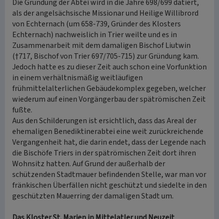
Die Gründung der Abtei wird in die Jahre 698/699 datiert,
als der angelsächsische Missionar und Heilige Willibrord
von Echternach (um 658-739, Gründer des Klosters
Echternach) nachweislich in Trier weilte und es in
Zusammenarbeit mit dem damaligen Bischof Liutwin
(†717, Bischof von Trier 697/705-715) zur Gründung kam.
Jedoch hatte es zu dieser Zeit auch schon eine Vorfunktion
in einem verhältnismäßig weitläufigen
frühmittelalterlichen Gebäudekomplex gegeben, welcher
wiederum auf einen Vorgängerbau der spätrömischen Zeit
fußte.
Aus den Schilderungen ist ersichtlich, dass das Areal der
ehemaligen Benediktinerabtei eine weit zurückreichende
Vergangenheit hat, die darin endet, dass der Legende nach
die Bischöfe Triers in der spätrömischen Zeit dort ihren
Wohnsitz hatten. Auf Grund der außerhalb der
schützenden Stadtmauer befindenden Stelle, war man vor
fränkischen Überfällen nicht geschützt und siedelte in den
geschützten Mauerring der damaligen Stadt um.
Das Kloster St. Marien in Mittelatler und Neuzeit