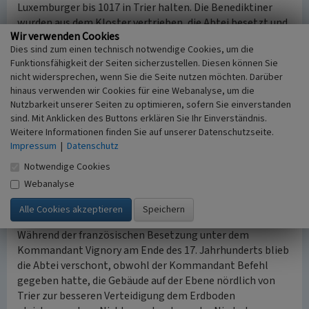
Luxemburger bis 1017 in Trier halten. Die Benediktiner
wurden aus dem Kloster vertrieben, die Abtei besetzt und
Wir verwenden Cookies
Kanoniker angesiedelt, die als Gemeinschaft von
Dies sind zum einen technisch notwendige Cookies, um die
Weltpriestern einen Gegenpart zum benediktinischen
Funktionsfähigkeit der Seiten sicherzustellen. Diesen können Sie
Mönchstum einnahmen. Als die Moselfehde beigelegt war,
nicht widersprechen, wenn Sie die Seite nutzen möchten. Darüber
konnten die Benediktiner wieder in ihre Abtei
hinaus verwenden wir Cookies für eine Webanalyse, um die
zurückkehren.
Nutzbarkeit unserer Seiten zu optimieren, sofern Sie einverstanden
sind. Mit Anklicken des Buttons erklären Sie Ihr Einverständnis.
Ein weiteres korrelierendes Ereignis zu den anderen
Weitere Informationen finden Sie auf unserer Datenschutzseite.
Trierer Klöstern ist im Jahr 1552 die erfolglose
Impressum
|
Datenschutz
Belagerung der Stadt Trier durch Albrecht von
Notwendige Cookies
Brandenburg, in deren Folge das ungeschützte Kloster
Webanalyse
zerstört wurde. Weitere Verwüstungen nach dem
abermaligen Aufbau ereigneten sich im Dreißigjährigen
Krieg.
Während der französischen Besetzung unter dem
Kommandant Vignory am Ende des 17. Jahrhunderts blieb
die Abtei verschont, obwohl der Kommandant Befehl
gegeben hatte, die Gebäude auf der Ebene nördlich von
Trier zur besseren Verteidigung dem Erdboden