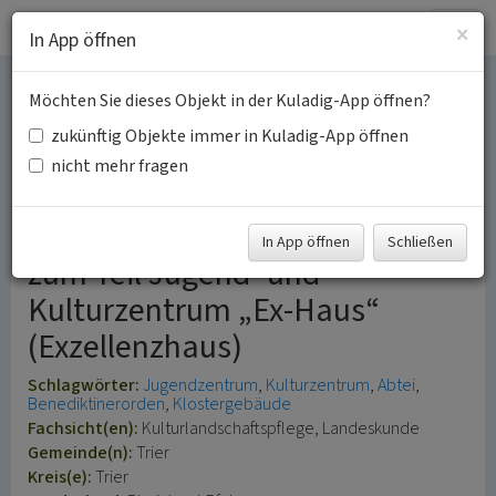
Togg
×
In App öffnen
navig
Möchten Sie dieses Objekt in der Kuladig-App öffnen?
Benediktinerabtei Sankt
zukünftig Objekte immer in Kuladig-App öffnen
Marien zu den Märtyrern
nicht mehr fragen
Kloster „ad martyres“, heute
In App öffnen
Schließen
zum Teil Jugend- und
Kulturzentrum „Ex-Haus“
(Exzellenzhaus)
Schlagwörter:
Jugendzentrum
Kulturzentrum
Abtei
Benediktinerorden
Klostergebäude
Fachsicht(en):
Kulturlandschaftspflege, Landeskunde
Gemeinde(n):
Trier
Kreis(e):
Trier