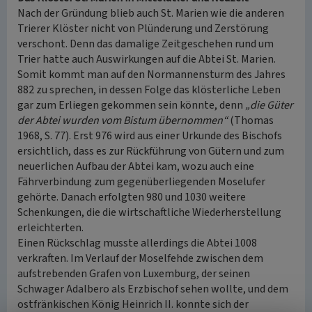
Nach der Gründung blieb auch St. Marien wie die anderen
Trierer Klöster nicht von Plünderung und Zerstörung
verschont. Denn das damalige Zeitgeschehen rund um
Trier hatte auch Auswirkungen auf die Abtei St. Marien.
Somit kommt man auf den Normannensturm des Jahres
882 zu sprechen, in dessen Folge das klösterliche Leben
gar zum Erliegen gekommen sein könnte, denn
„die Güter
der Abtei wurden vom Bistum übernommen“
(Thomas
1968, S. 77). Erst 976 wird aus einer Urkunde des Bischofs
ersichtlich, dass es zur Rückführung von Gütern und zum
neuerlichen Aufbau der Abtei kam, wozu auch eine
Fährverbindung zum gegenüberliegenden Moselufer
gehörte. Danach erfolgten 980 und 1030 weitere
Schenkungen, die die wirtschaftliche Wiederherstellung
erleichterten.
Einen Rückschlag musste allerdings die Abtei 1008
verkraften. Im Verlauf der Moselfehde zwischen dem
aufstrebenden Grafen von Luxemburg, der seinen
Schwager Adalbero als Erzbischof sehen wollte, und dem
ostfränkischen König Heinrich II. konnte sich der