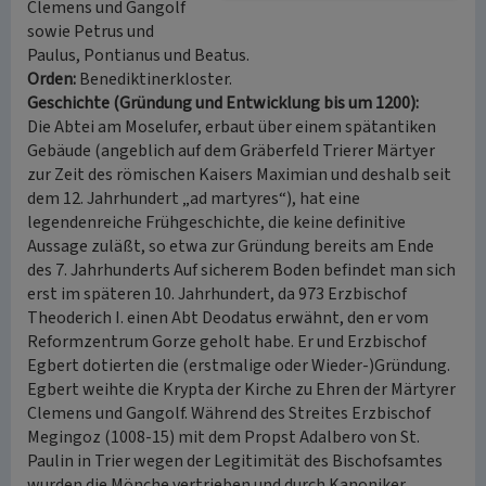
Clemens und Gangolf
sowie Petrus und
Paulus, Pontianus und Beatus.
Orden:
Benediktinerkloster.
Geschichte (Gründung und Entwicklung bis um 1200):
Die Abtei am Moselufer, erbaut über einem spätantiken
Gebäude (angeblich auf dem Gräberfeld Trierer Märtyer
zur Zeit des römischen Kaisers Maximian und deshalb seit
dem 12. Jahrhundert „ad martyres“), hat eine
legendenreiche Frühgeschichte, die keine definitive
Aussage zuläßt, so etwa zur Gründung bereits am Ende
des 7. Jahrhunderts Auf sicherem Boden befindet man sich
erst im späteren 10. Jahrhundert, da 973 Erzbischof
Theoderich I. einen Abt Deodatus erwähnt, den er vom
Reformzentrum Gorze geholt habe. Er und Erzbischof
Egbert dotierten die (erstmalige oder Wieder-)Gründung.
Egbert weihte die Krypta der Kirche zu Ehren der Märtyrer
Clemens und Gangolf. Während des Streites Erzbischof
Megingoz (1008-15) mit dem Propst Adalbero von St.
Paulin in Trier wegen der Legitimität des Bischofsamtes
wurden die Mönche vertrieben und durch Kanoniker