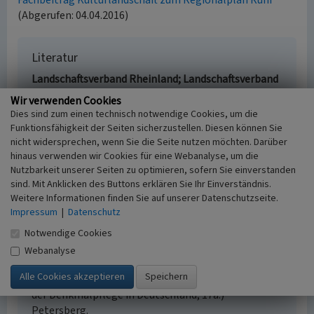
Fachbeitrag Kulturlandschaft zum Regionalplan Ruhr
(Abgerufen: 04.04.2016)
Literatur
Landschaftsverband Rheinland; Landschaftsverband
Westfalen-Lippe (Hrsg.) (2014)
Fachbeitrag
Wir verwenden Cookies
Kulturlandschaft zum Regionalplan Ruhr.
Dies sind zum einen technisch notwendige Cookies, um die
Erhaltende Kulturlandschaftsentwicklung. S. 117,
Funktionsfähigkeit der Seiten sicherzustellen. Diesen können Sie
Köln u. Münster.
nicht widersprechen, wenn Sie die Seite nutzen möchten. Darüber
Vereinigung der Landesdenkmalpfleger in der
hinaus verwenden wir Cookies für eine Webanalyse, um die
Nutzbarkeit unserer Seiten zu optimieren, sofern Sie einverstanden
Bundesrepublik Deutschland (Hrsg.)
sind. Mit Anklicken des Buttons erklären Sie Ihr Einverständnis.
(2010)
Historische Städte in Deutschland.
Weitere Informationen finden Sie auf unserer Datenschutzseite.
Stadtkerne und Stadtbereiche mit besonderer
Impressum
|
Datenschutz
Denkmalbedeutung. Eine Bestandserhebung im
Auftrag des Bundesministeriums für Verkehr, Bau
Notwendige Cookies
und Stadtentwicklung im Rahmen der
Webanalyse
Begleitforschung zum Programm Städtebaulicher
Denkmalschutz. (Berichte zu Forschung und Praxis
der Denkmalpflege in Deutschland, 17a.)
Petersberg.