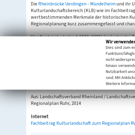
Die
Rheinbrücke Uerdingen - Mündelheim
und ihr U
Kulturlandschaftsbereich (KLB) wie im Fachbeitra
wertbestimmenden Merkmale der historischen Kul
Regionalplanung kurz zusammengefasst und charak
Straßenbrücke (erbaut 1933–1936), bedeutendes Z
Wir verwende
Wiederaufbau 1950 nach Zerstörung im Zweiten Welt
Dies sind zum e
Funktionsfähigke
Kulturlandschaftliches und denkmalpflegerisches 
nicht widerspre
Kulturlandschaftsentwicklung, insbesondere
hinaus verwende
Bewahren und Sichern von Elementen, Struk
Nutzbarkeit uns
historischen Objekten
sind. Mit Anklic
Wahren als landschaftliche Dominante
Weitere Informa
Aus: Landschaftsverband Rheinland / Landschaftsv
Regionalplan Ruhr, 2014
Internet
Fachbeitrag Kulturlandschaft zum Regionalplan R