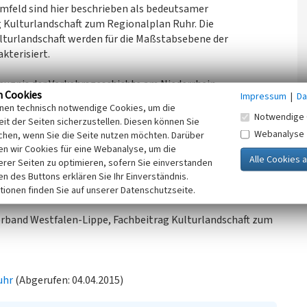
mfeld sind hier beschrieben als bedeutsamer
g Kulturlandschaft zum Regionalplan Ruhr. Die
turlandschaft werden für die Maßstabsebene der
terisiert.
eugnis der Verkehrsgeschichte am Niederrhein,
n Cookies
Impressum
|
Da
krieg, z.T. Originalbauteile noch vorhanden.
inen technisch notwendige Cookies, um die
Notwendige 
it der Seiten sicherzustellen. Diesen können Sie
Ziel im Rahmen der Regionalplanung ist eine erhaltende
Webanalyse
chen, wenn Sie die Seite nutzen möchten. Darüber
n wir Cookies für eine Webanalyse, um die
turen, Nutzungen sowie Ansichten und Sichträumen von
erer Seiten zu optimieren, sofern Sie einverstanden
ken des Buttons erklären Sie Ihr Einverständnis.
tionen finden Sie auf unserer Datenschutzseite.
erband Westfalen-Lippe, Fachbeitrag Kulturlandschaft zum
uhr
(Abgerufen: 04.04.2015)