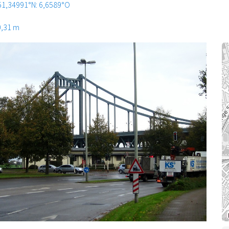
51,34991°N: 6,6589°O
0,31 m