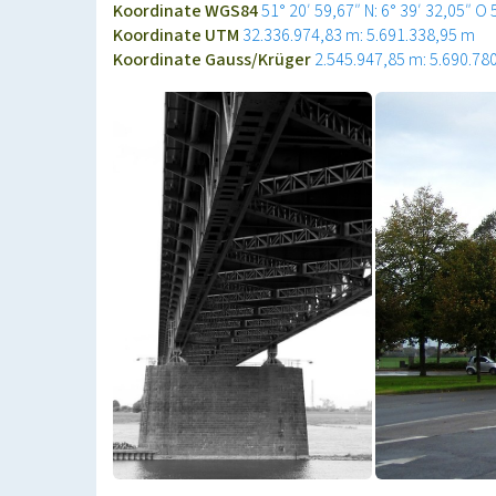
Koordinate WGS84
51° 20′ 59,67″ N: 6° 39′ 32,05″ O
Koordinate UTM
32.336.974,83 m: 5.691.338,95 m
Koordinate Gauss/Krüger
2.545.947,85 m: 5.690.78