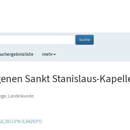
Suche
uchergebnisliste
mehr
enen Sankt Stanislaus-Kapell
lege, Landeskunde
50,29113°N: 6,94293°O