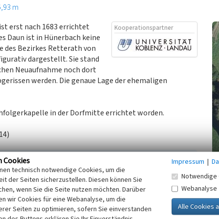
6,93 m
st erst nach 1683 errichtet
Kooperationspartner
es Daun ist in Hünerbach keine
e des Bezirkes Retterath von
igurativ dargestellt. Sie stand
ischen Neuaufnahme noch dort
abgerissen werden. Die genaue Lage der ehemaligen
hfolgerkapelle in der Dorfmitte errichtet worden.
14)
n Cookies
Impressum
|
Da
inen technisch notwendige Cookies, um die
Notwendige 
ben im Mittelalter, III. Band, Quellensammlung.
it der Seiten sicherzustellen. Diesen können Sie
Webanalyse
chen, wenn Sie die Seite nutzen möchten. Darüber
n wir Cookies für eine Webanalyse, um die
Aus alten Zeiten und jungen Tagen. Daun (2. erweiterte
erer Seiten zu optimieren, sofern Sie einverstanden
ken des Buttons erklären Sie Ihr Einverständnis.