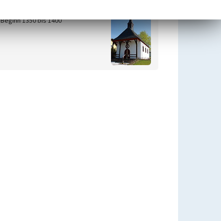
Ortsteil Hünerbach
Beginn 1350 bis 1400