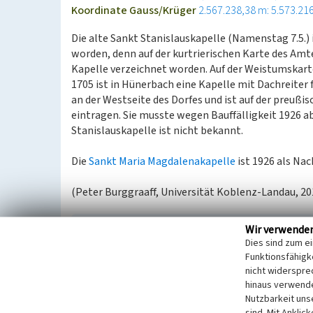
Koordinate Gauss/Krüger
2.567.238,38 m: 5.573.21
Die alte Sankt Stanislauskapelle (Namenstag 7.5.) i
worden, denn auf der kurtrierischen Karte des Amt
Kapelle verzeichnet worden. Auf der Weistumskart
1705 ist in Hünerbach eine Kapelle mit Dachreiter f
an der Westseite des Dorfes und ist auf der preuß
eintragen. Sie musste wegen Bauffälligkeit 1926 
Stanislauskapelle ist nicht bekannt.
Die
Sankt Maria Magdalenakapelle
ist 1926 als Nac
(Peter Burggraaff, Universität Koblenz-Landau, 20
Wir verwende
Literatur
Dies sind zum e
Lamprecht, Karl (1885)
Deutsches Wirtschaftsle
Funktionsfähigke
Leipzig.
nicht widerspre
hinaus verwende
Molitor, Hermann (2000)
Das Kelberger Land - 
Nutzbarkeit uns
Auflage).
sind. Mit Anklic