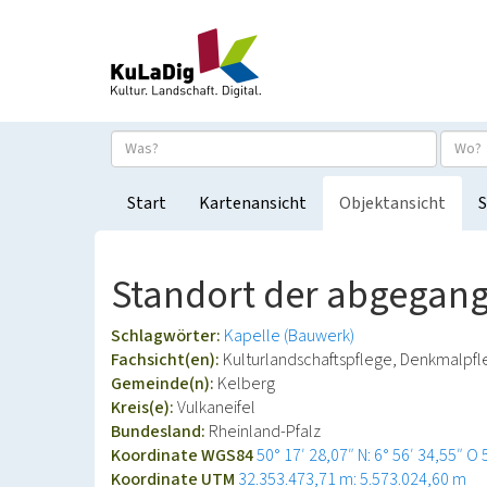
Start
Kartenansicht
Objektansicht
S
Standort der abgegang
Schlagwörter:
Kapelle (Bauwerk)
Fachsicht(en):
Kulturlandschaftspflege, Denkmalpf
Gemeinde(n):
Kelberg
Kreis(e):
Vulkaneifel
Bundesland:
Rheinland-Pfalz
Koordinate WGS84
50° 17′ 28,07″ N: 6° 56′ 34,55″ O
Koordinate UTM
32.353.473,71 m: 5.573.024,60 m