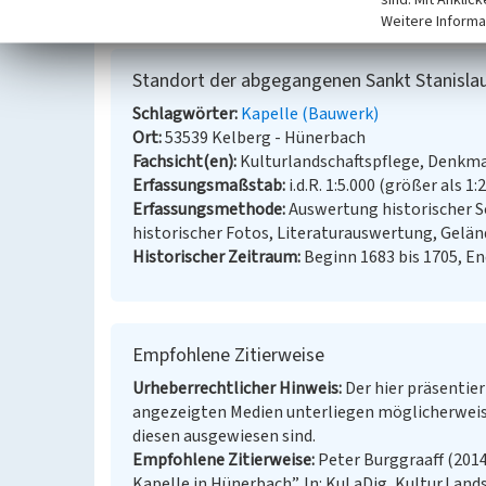
Weitere Informa
Standort der abgegangenen Sankt Stanislau
Schlagwörter
Kapelle (Bauwerk)
Ort
53539 Kelberg - Hünerbach
Fachsicht(en)
Kulturlandschaftspflege, Denkm
Erfassungsmaßstab
i.d.R. 1:5.000 (größer als 1:
Erfassungsmethode
Auswertung historischer S
historischer Fotos, Literaturauswertung, Gel
Historischer Zeitraum
Beginn 1683 bis 1705, E
Empfohlene Zitierweise
Urheberrechtlicher Hinweis
Der hier präsentier
angezeigten Medien unterliegen möglicherweis
diesen ausgewiesen sind.
Empfohlene Zitierweise
Peter Burggraaff (201
Kapelle in Hünerbach”. In: KuLaDig, Kultur.Lands