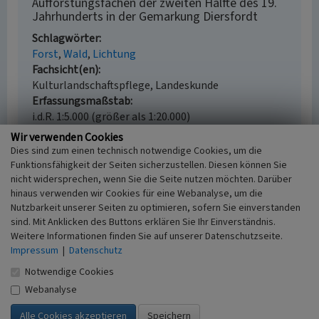
Aufforstungsfächen der zweiten Hälfte des 19.
Jahrhunderts in der Gemarkung Diersfordt
Schlagwörter
Forst
Wald
Lichtung
Fachsicht(en)
Kulturlandschaftspflege, Landeskunde
Erfassungsmaßstab
i.d.R. 1:5.000 (größer als 1:20.000)
Erfassungsmethode
Wir verwenden Cookies
Auswertung historischer Schriften, Auswertung
Dies sind zum einen technisch notwendige Cookies, um die
historischer Karten, Auswertung historischer Fotos,
Funktionsfähigkeit der Seiten sicherzustellen. Diesen können Sie
Geländebegehung/-kartierung
nicht widersprechen, wenn Sie die Seite nutzen möchten. Darüber
hinaus verwenden wir Cookies für eine Webanalyse, um die
Historischer Zeitraum
Nutzbarkeit unserer Seiten zu optimieren, sofern Sie einverstanden
Beginn 1846 bis 1895
sind. Mit Anklicken des Buttons erklären Sie Ihr Einverständnis.
Weitere Informationen finden Sie auf unserer Datenschutzseite.
Impressum
|
Datenschutz
Notwendige Cookies
Empfohlene Zitierweise
Webanalyse
Urheberrechtlicher Hinweis
Der hier präsentierte Inhalt ist urheberrechtlich