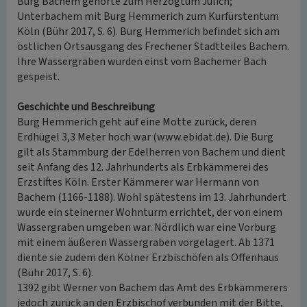
Burg Bachem gehörte zum Herzogtum Jülich;
Unterbachem mit Burg Hemmerich zum Kurfürstentum
Köln (Bühr 2017, S. 6). Burg Hemmerich befindet sich am
östlichen Ortsausgang des Frechener Stadtteiles Bachem.
Ihre Wassergräben wurden einst vom Bachemer Bach
gespeist.
Geschichte und Beschreibung
Burg Hemmerich geht auf eine Motte zurück, deren
Erdhügel 3,3 Meter hoch war (www.ebidat.de). Die Burg
gilt als Stammburg der Edelherren von Bachem und dient
seit Anfang des 12. Jahrhunderts als Erbkämmerei des
Erzstiftes Köln. Erster Kämmerer war Hermann von
Bachem (1166-1188). Wohl spätestens im 13. Jahrhundert
wurde ein steinerner Wohnturm errichtet, der von einem
Wassergraben umgeben war. Nördlich war eine Vorburg
mit einem äußeren Wassergraben vorgelagert. Ab 1371
diente sie zudem den Kölner Erzbischöfen als Offenhaus
(Bühr 2017, S. 6).
1392 gibt Werner von Bachem das Amt des Erbkämmerers
jedoch zurück an den Erzbischof verbunden mit der Bitte,