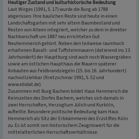
Heutiger Zustand und kulturhistorische Bedeutung
Laut Wirges (1991, S. 17) wurde die Burg ab 1788
abgerissen. Ihre baulichen Reste sind heute in einen
Landschaftsgarten mit sehr altem Baumbestand und
Resten von Alleen integriert, welcher zu dem in direkter
Nachbarschaft um 1887 neu errichteten Gut
Neuhemmerich gehört. Neben den teilweise raumhoch
erhaltenen Basalt- und Tuffsteinmauern (datierend ins 13.
Jahrhundert) der Hauptburg sind auch noch Wassergräben
sowie am östlichen Haupthaus die Mauern späterer
Anbauten aus Feldbrandziegeln (15. bis 16. Jahrhundert)
nachvollziehbar (Kretzschmar 1991, S. 52 und
www.ebidat.de).
Zusammen mit Burg Bachem bildet Haus Hemmerich die
Keimzellen des Dorfes Bachem, welches sich damals in
zwei Herrschaften, Herzogtum Jülich und Kurköln,
aufteilte. Besondere politische Bedeutung kam Haus
Hemmerich als Sitz der Erbkämmerei des Erzstiftes Köln
zu. Es ist somit von historischem Zeugniswert für die
mittelalterlichen Herrschaftsverhältnisse.