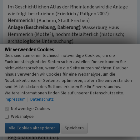
Im Geschichtlichen Atlas der Rheinlande wird die Anlage
wie folgt beschrieben (Friedrich / Päffgen 2007):
Hemmerich I
(Bachem, Stadt Frechen)
Anlage (Beschreibung, Datierung):
Wasserburg Haus
Hemmerich (Motte?), hochmittelalterlich (historisch;
archäologische Untersuchung).
Bausubstanz:
Aufgeschütteter Hügel, darauf Ruine eines
Wir verwenden Cookies
spätromanischen, fast quadratischen Wohnturms.
Dies sind zum einen technisch notwendige Cookies, um die
Historische Überlieferung:
Sitz der adligen Familie von
Funktionsfähigkeit der Seiten sicherzustellen. Diesen können Sie
nicht widersprechen, wenn Sie die Seite nutzen möchten. Darüber
Bachem (1178 als
nobiles viri
genannt); 1326 Lehen und
hinaus verwenden wir Cookies für eine Webanalyse, um die
Offenhaus der Grafen von Jülich.
Nutzbarkeit unserer Seiten zu optimieren, sofern Sie einverstanden
Archäologische Untersuchung:
Ausgrabungen im Burghof
sind. Mit Anklicken des Buttons erklären Sie Ihr Einverständnis.
1974, Fundament eines staufischen Wohnturmes.
Weitere Informationen finden Sie auf unserer Datenschutzseite.
Impressum
|
Datenschutz
Hinweis
Notwendige Cookies
Das Objekt „Burg Hemmerich“ ist ein eingetragenes
Webanalyse
Bodendenkmal (laufende Nr. 10) und wertgebendes
Merkmal des historischen Kulturlandschaftsbereiches
Gut
Neuhemmerich
bei Bachem (Kulturlandschaftsbereich
Regionalplan Köln 152).