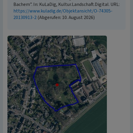
Bachem”. In: KuLaDig, Kultur.Landschaft.Digital. URL:
https://www.kuladig.de/Objektansicht/O-74305-
20130913-2
(Abgerufen: 10. August 2026)