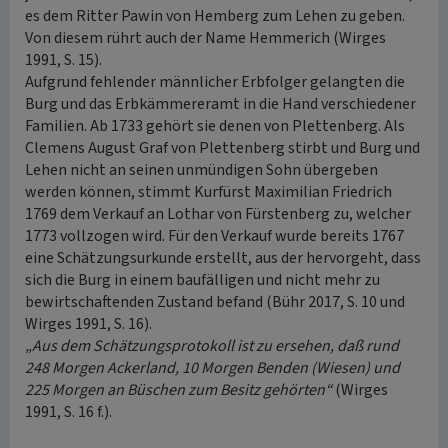
es dem Ritter Pawin von Hemberg zum Lehen zu geben.
Von diesem rührt auch der Name Hemmerich (Wirges
1991, S. 15).
Aufgrund fehlender männlicher Erbfolger gelangten die
Burg und das Erbkämmereramt in die Hand verschiedener
Familien. Ab 1733 gehört sie denen von Plettenberg. Als
Clemens August Graf von Plettenberg stirbt und Burg und
Lehen nicht an seinen unmündigen Sohn übergeben
werden können, stimmt Kurfürst Maximilian Friedrich
1769 dem Verkauf an Lothar von Fürstenberg zu, welcher
1773 vollzogen wird. Für den Verkauf wurde bereits 1767
eine Schätzungsurkunde erstellt, aus der hervorgeht, dass
sich die Burg in einem baufälligen und nicht mehr zu
bewirtschaftenden Zustand befand (Bühr 2017, S. 10 und
Wirges 1991, S. 16).
„Aus dem Schätzungsprotokoll ist zu ersehen, daß rund
248 Morgen Ackerland, 10 Morgen Benden (Wiesen) und
225 Morgen an Büschen zum Besitz gehörten“
(Wirges
1991, S. 16 f.).