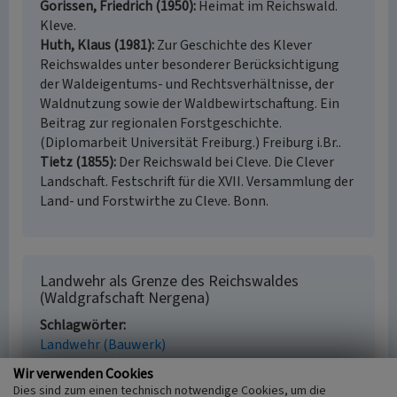
Gorissen, Friedrich (1950)
Heimat im Reichswald.
Kleve.
Huth, Klaus (1981)
Zur Geschichte des Klever
Reichswaldes unter besonderer Berücksichtigung
der Waldeigentums- und Rechtsverhältnisse, der
Waldnutzung sowie der Waldbewirtschaftung. Ein
Beitrag zur regionalen Forstgeschichte.
(Diplomarbeit Universität Freiburg.) Freiburg i.Br..
Tietz (1855)
Der Reichswald bei Cleve. Die Clever
Landschaft. Festschrift für die XVII. Versammlung der
Land- und Forstwirthe zu Cleve. Bonn.
Landwehr als Grenze des Reichswaldes
(Waldgrafschaft Nergena)
Schlagwörter
Landwehr (Bauwerk)
Fachsicht(en)
Wir verwenden Cookies
Kulturlandschaftspflege, Landeskunde
Dies sind zum einen technisch notwendige Cookies, um die