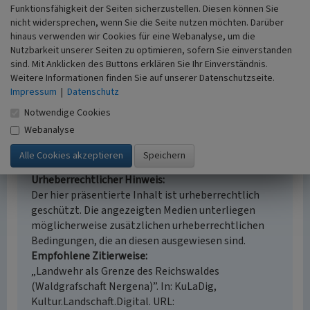
Erfassungsmaßstab
Funktionsfähigkeit der Seiten sicherzustellen. Diesen können Sie
i.d.R. 1:5.000 (größer als 1:20.000)
nicht widersprechen, wenn Sie die Seite nutzen möchten. Darüber
Erfassungsmethode
hinaus verwenden wir Cookies für eine Webanalyse, um die
Auswertung historischer Schriften, Auswertung
Nutzbarkeit unserer Seiten zu optimieren, sofern Sie einverstanden
sind. Mit Anklicken des Buttons erklären Sie Ihr Einverständnis.
historischer Karten, Auswertung historischer Fotos
Weitere Informationen finden Sie auf unserer Datenschutzseite.
Historischer Zeitraum
Impressum
|
Datenschutz
Beginn 1000 bis 1300
Notwendige Cookies
Webanalyse
Empfohlene Zitierweise
Urheberrechtlicher Hinweis
Der hier präsentierte Inhalt ist urheberrechtlich
geschützt. Die angezeigten Medien unterliegen
möglicherweise zusätzlichen urheberrechtlichen
Bedingungen, die an diesen ausgewiesen sind.
Empfohlene Zitierweise
„Landwehr als Grenze des Reichswaldes
(Waldgrafschaft Nergena)”. In: KuLaDig,
Kultur.Landschaft.Digital. URL: