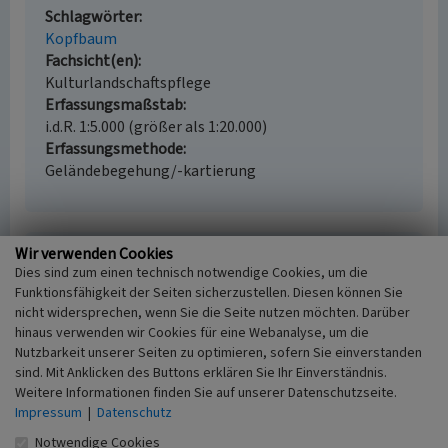
Schlagwörter
Kopfbaum
Fachsicht(en)
Kulturlandschaftspflege
Erfassungsmaßstab
i.d.R. 1:5.000 (größer als 1:20.000)
Erfassungsmethode
Geländebegehung/-kartierung
Wir verwenden Cookies
Empfohlene Zitierweise
Dies sind zum einen technisch notwendige Cookies, um die
Urheberrechtlicher Hinweis
Funktionsfähigkeit der Seiten sicherzustellen. Diesen können Sie
nicht widersprechen, wenn Sie die Seite nutzen möchten. Darüber
Der hier präsentierte Inhalt ist urheberrechtlich
hinaus verwenden wir Cookies für eine Webanalyse, um die
geschützt. Die angezeigten Medien unterliegen
Nutzbarkeit unserer Seiten zu optimieren, sofern Sie einverstanden
möglicherweise zusätzlichen urheberrechtlichen
sind. Mit Anklicken des Buttons erklären Sie Ihr Einverständnis.
Bedingungen, die an diesen ausgewiesen sind.
Weitere Informationen finden Sie auf unserer Datenschutzseite.
Empfohlene Zitierweise
Impressum
|
Datenschutz
Dagmar Ohlhoff (2013): „Kopfbaumreihe am
Notwendige Cookies
Sportplatz in Niedermerz”. In: KuLaDig,