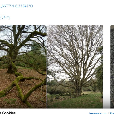
1,6677°N: 6,77947°O
8,34 m
n Cookies
Impressum
|
Da