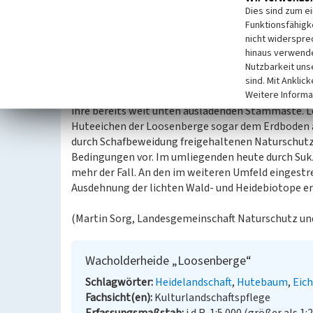
Dies sind zum e
Die Wacholderheide der Loosenberge ist ein bedeu
Funktionsfähigke
der letzten Vorkommen am Niederrhein mit alte
nicht widerspre
Huteeichen. Diese Baumveteranen sind sowohl aus 
hinaus verwende
ökologischer Sicht sehr wertvoll und schutzwürdig
Nutzbarkeit uns
sind. Mit Anklic
Weitere Informa
Besondere Kennzeichen der ohne Lichtkonkurren
ihre bereits weit unten ausladenden Stammäste. L
Huteeichen der Loosenberge sogar dem Erdboden au
durch Schafbeweidung freigehaltenen Naturschutz
Bedingungen vor. Im umliegenden heute durch Sukze
mehr der Fall. An den im weiteren Umfeld einges
Ausdehnung der lichten Wald- und Heidebiotope e
(Martin Sorg, Landesgemeinschaft Naturschutz und
Wacholderheide „Loosenberge“
Schlagwörter
Heidelandschaft
Hutebaum
Eic
Fachsicht(en)
Kulturlandschaftspflege