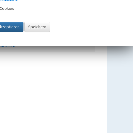
Cookies
Übergeordnetes Objekt
Naturschutzgebiet Loosen
Berge bei Schermbeck
Naturschutzgebiete in Nordrhein-
Westfalen