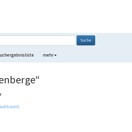
Suche
uchergebnisliste
mehr
enberge“
“
Laubbaum)