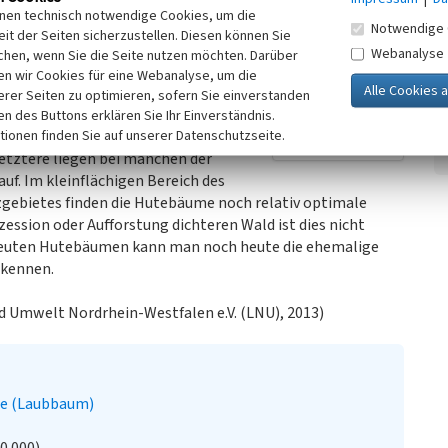
inen technisch notwendige Cookies, um die
tendes Naturschutzgebiet und eines
Notwendige 
Kooperationspartner
it der Seiten sicherzustellen. Diesen können Sie
n Wacholderbeständen und mächtigen
Webanalyse
chen, wenn Sie die Seite nutzen möchten. Darüber
kulturhistorischer wie aus
n wir Cookies für eine Webanalyse, um die
.
erer Seiten zu optimieren, sofern Sie einverstanden
ken des Buttons erklären Sie Ihr Einverständnis.
tionen finden Sie auf unserer Datenschutzseite.
z aufgewachsenen Hutebäume sind
etztere liegen bei manchen der
f. Im kleinflächigen Bereich des
gebietes finden die Hutebäume noch relativ optimale
ssion oder Aufforstung dichteren Wald ist dies nicht
treuten Hutebäumen kann man noch heute die ehemalige
rkennen.
 Umwelt Nordrhein-Westfalen e.V. (LNU), 2013)
he (Laubbaum)