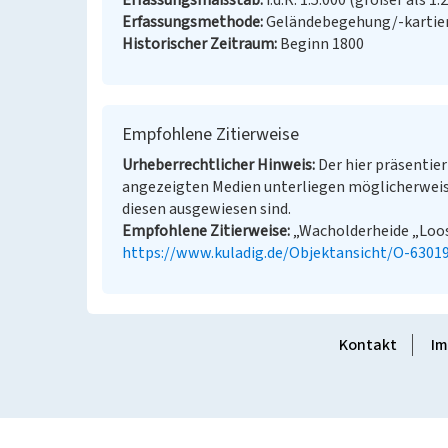
Erfassungsmaßstab
i.d.R. 1:5.000 (größer als 1:
Erfassungsmethode
Geländebegehung/-kartie
Historischer Zeitraum
Beginn 1800
Empfohlene Zitierweise
Urheberrechtlicher Hinweis
Der hier präsentier
angezeigten Medien unterliegen möglicherweis
diesen ausgewiesen sind.
Empfohlene Zitierweise
„Wacholderheide „Loose
https://www.kuladig.de/Objektansicht/O-6301
Kontakt
Im