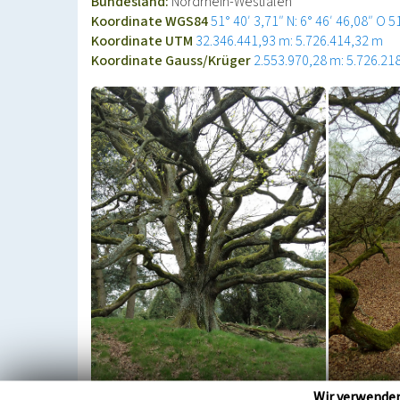
Bundesland:
Nordrhein-Westfalen
Koordinate WGS84
51° 40′ 3,71″ N: 6° 46′ 46,08″ O
5
Koordinate UTM
32.346.441,93 m: 5.726.414,32 m
Koordinate Gauss/Krüger
2.553.970,28 m: 5.726.21
Wir verwende