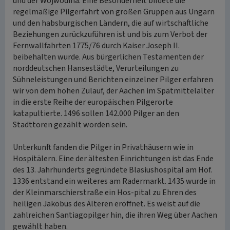
und der Wojwodina. Eine Besonderheit bildete die
regelmäßige Pilgerfahrt von großen Gruppen aus Ungarn
und den habsburgischen Ländern, die auf wirtschaftliche
Beziehungen zurückzuführen ist und bis zum Verbot der
Fernwallfahrten 1775/76 durch Kaiser Joseph II.
beibehalten wurde. Aus bürgerlichen Testamenten der
norddeutschen Hansestädte, Verurteilungen zu
Sühneleistungen und Berichten einzelner Pilger erfahren
wir von dem hohen Zulauf, der Aachen im Spätmittelalter
in die erste Reihe der europäischen Pilgerorte
katapultierte. 1496 sollen 142.000 Pilger an den
Stadttoren gezählt worden sein.
Unterkunft fanden die Pilger in Privathäusern wie in
Hospitälern. Eine der ältesten Einrichtungen ist das Ende
des 13. Jahrhunderts gegründete Blasiushospital am Hof.
1336 entstand ein weiteres am Radermarkt. 1435 wurde in
der Kleinmarschierstraße ein Hos-pital zu Ehren des
heiligen Jakobus des Älteren eröffnet. Es weist auf die
zahlreichen Santiagopilger hin, die ihren Weg über Aachen
gewählt haben.