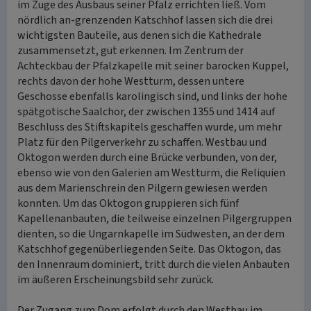
im Zuge des Ausbaus seiner Pfalz errichten ließ. Vom
nördlich an-grenzenden Katschhof lassen sich die drei
wichtigsten Bauteile, aus denen sich die Kathedrale
zusammensetzt, gut erkennen. Im Zentrum der
Achteckbau der Pfalzkapelle mit seiner barocken Kuppel,
rechts davon der hohe Westturm, dessen untere
Geschosse ebenfalls karolingisch sind, und links der hohe
spätgotische Saalchor, der zwischen 1355 und 1414 auf
Beschluss des Stiftskapitels geschaffen wurde, um mehr
Platz für den Pilgerverkehr zu schaffen. Westbau und
Oktogon werden durch eine Brücke verbunden, von der,
ebenso wie von den Galerien am Westturm, die Reliquien
aus dem Marienschrein den Pilgern gewiesen werden
konnten. Um das Oktogon gruppieren sich fünf
Kapellenanbauten, die teilweise einzelnen Pilgergruppen
dienten, so die Ungarnkapelle im Südwesten, an der dem
Katschhof gegenüberliegenden Seite. Das Oktogon, das
den Innenraum dominiert, tritt durch die vielen Anbauten
im äußeren Erscheinungsbild sehr zurück.
Der Zugang zum Dom erfolgt durch den Westbau im