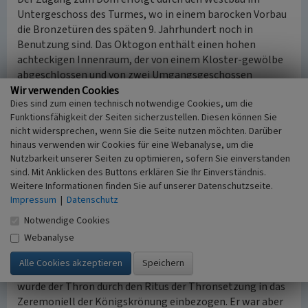
Untergeschoss des Turmes, wo in einem barocken Vorbau
die Bronzetüren des späten 9. Jahrhundert noch in
Benutzung sind. Das Oktogon enthält einen hohen
achteckigen Innenraum, der von einem Kloster-gewölbe
abgeschlossen und von zwei Umgangsgeschossen
umgeben wird. Über Arkaden auf schweren,
Wir verwenden Cookies
Dies sind zum einen technisch notwendige Cookies, um die
abgewinkelten Pfeilern erheben sich zwei Geschosse mit
Funktionsfähigkeit der Seiten sicherzustellen. Diesen können Sie
hohen Rundbögen, in die jeweils zwei Säulen mit zumeist
nicht widersprechen, wenn Sie die Seite nutzen möchten. Darüber
aus römischer Zeit wiederverwendeten Schäften
hinaus verwenden wir Cookies für eine Webanalyse, um die
eingestellt sind. Damit knüpfte Karl als Bauherr an das
Nutzbarkeit unserer Seiten zu optimieren, sofern Sie einverstanden
römische Kaiserreich an und griff im Besonderen die
sind. Mit Anklicken des Buttons erklären Sie Ihr Einverständnis.
Architektur der Hofkirche San Vitale in Ravenna, einem im
Weitere Informationen finden Sie auf unserer Datenschutzseite.
6. Jahrhundert unter Kaiser Justinian errichteten Bau, auf.
Impressum
|
Datenschutz
Notwendige Cookies
Ausstattung
Webanalyse
Auf der Empore des westlichen Joches befindet sich der
Marmorthron Karls des Großen, von dem sich dem Kaiser
ein freier Blick auf den Zelebrationsaltar bot. Seit Otto I.
wurde der Thron durch den Ritus der Thronsetzung in das
Zeremoniell der Königskrönung einbezogen. Er war aber