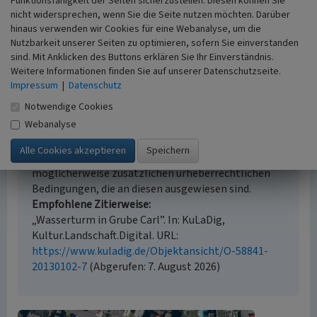
Funktionsfähigkeit der Seiten sicherzustellen. Diesen können Sie
Geländebegehung/-kartierung
nicht widersprechen, wenn Sie die Seite nutzen möchten. Darüber
Historischer Zeitraum
hinaus verwenden wir Cookies für eine Webanalyse, um die
Beginn 1906 bis 1909
Nutzbarkeit unserer Seiten zu optimieren, sofern Sie einverstanden
sind. Mit Anklicken des Buttons erklären Sie Ihr Einverständnis.
Weitere Informationen finden Sie auf unserer Datenschutzseite.
Impressum
|
Datenschutz
Empfohlene Zitierweise
Notwendige Cookies
Webanalyse
Urheberrechtlicher Hinweis
Der hier präsentierte Inhalt ist urheberrechtlich
geschützt. Die angezeigten Medien unterliegen
möglicherweise zusätzlichen urheberrechtlichen
Bedingungen, die an diesen ausgewiesen sind.
Empfohlene Zitierweise
„Wasserturm in Grube Carl”. In: KuLaDig,
Kultur.Landschaft.Digital. URL:
https://www.kuladig.de/Objektansicht/O-58841-
20130102-7
(Abgerufen: 7. August 2026)