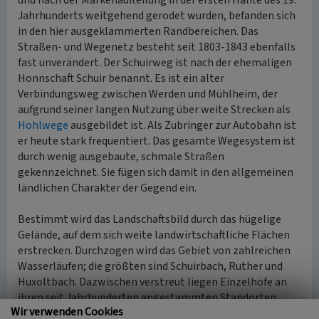
und nach der Markenaufteilung in der ersten Hälfte des 19.
Jahrhunderts weitgehend gerodet wurden, befanden sich
in den hier ausgeklammerten Randbereichen. Das
Straßen- und Wegenetz besteht seit 1803-1843 ebenfalls
fast unverändert. Der Schuirweg ist nach der ehemaligen
Honnschaft Schuir benannt. Es ist ein alter
Verbindungsweg zwischen Werden und Mühlheim, der
aufgrund seiner langen Nutzung über weite Strecken als
Hohlwege
ausgebildet ist. Als Zubringer zur Autobahn ist
er heute stark frequentiert. Das gesamte Wegesystem ist
durch wenig ausgebaute, schmale Straßen
gekennzeichnet. Sie fügen sich damit in den allgemeinen
ländlichen Charakter der Gegend ein.
Bestimmt wird das Landschaftsbild durch das hügelige
Gelände, auf dem sich weite landwirtschaftliche Flächen
erstrecken. Durchzogen wird das Gebiet von zahlreichen
Wasserläufen; die größten sind Schuirbach, Ruther und
Huxoltbach. Dazwischen verstreut liegen Einzelhöfe an
ihren seit Jahrhunderten angestammten Standorten.
Wir verwenden Cookies
Die meisten der alten Höfe sind noch vorhanden und