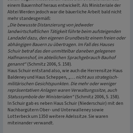
einem Bauernhof heraus entwickelt. Als Ministeriale der
Abtei Werden jedoch war die bäuerliche Arbeit bald nicht
mehr standesgemäß:
„Die bewusste Distanzierung von jedweder
landwirtschaftlichen Tätigkeit führte beim aufsteigenden
Landadel dazu, den eigenen Grundbesitz einem freien oder
abhängigen Bauern zu übertragen. Im Fall des Hauses
Schuir betraf das den unmittelbar daneben gelegenen
Halfmannshof, im abteilichen Sprachgebrauch Bauhof
genannt“
(Schmitz 2006, S. 158).
Haus Schuir entstand also, wie auch die Herrensitze Haus
Baldeney und Haus Scheppen,
„… nicht aus strategisch-
militärischen Gesichtspunkten. Die mehr oder weniger
repräsentativen Anlagen waren Verwaltungssitze, auch
Statussymbole der Ministerialen“
(Schmitz 2006, S. 158).
In Schuir gab es neben Haus Schuir (Niederschuir) mit den
Nachbargütern Ober- und Unterwalleney sowie
Lotterbeck um 1350 weitere Adelssitze. Sie waren
miteinander verwandt.