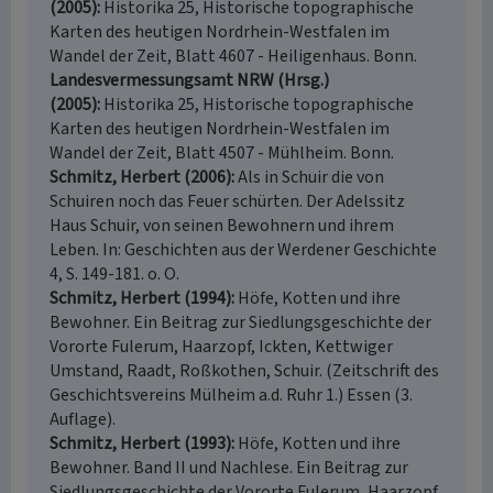
(2005)
Historika 25, Historische topographische
Karten des heutigen Nordrhein-Westfalen im
Wandel der Zeit, Blatt 4607 - Heiligenhaus. Bonn.
Landesvermessungsamt NRW (Hrsg.)
(2005)
Historika 25, Historische topographische
Karten des heutigen Nordrhein-Westfalen im
Wandel der Zeit, Blatt 4507 - Mühlheim. Bonn.
Schmitz, Herbert (2006)
Als in Schuir die von
Schuiren noch das Feuer schürten. Der Adelssitz
Haus Schuir, von seinen Bewohnern und ihrem
Leben. In: Geschichten aus der Werdener Geschichte
4, S. 149-181. o. O.
Schmitz, Herbert (1994)
Höfe, Kotten und ihre
Bewohner. Ein Beitrag zur Siedlungsgeschichte der
Vororte Fulerum, Haarzopf, Ickten, Kettwiger
Umstand, Raadt, Roßkothen, Schuir. (Zeitschrift des
Geschichtsvereins Mülheim a.d. Ruhr 1.) Essen (3.
Auflage).
Schmitz, Herbert (1993)
Höfe, Kotten und ihre
Bewohner. Band II und Nachlese. Ein Beitrag zur
Siedlungsgeschichte der Vororte Fulerum, Haarzopf,