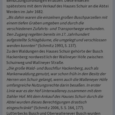
Benutzungsordnungen erlassen. Diese endeten
spätestens mit dem Verkauf des Hauses Schuir an die Abtei
Werden im Jahr 1682.
„Bis dahin waren die einzelnen großen Buschparzellen mit
einem tiefen Graben umgeben und durch die
verschiedenen Zufahrts- und Transportwege verbunden.
Den Zugang regelten bereits im 17. Jahrhundert
aufgestellte Schlagbäume, die umgelegt und verschlossen
werden konnten“
(Schmitz 1993, S. 137).
Zu den Waldungen des Hauses Schuir gehörte der Busch
Hackenberg nordwestlich der Wallneyer Höfe zwischen
Schuirweg und Wallneyer Straße.
„Die große Wald- und Buschflur Hackenberg, auch als
Markenwaldung genutzt, war schon früh in den Besitz der
Herren von Schuir gelangt, wenn auch die Walleneyer Höfe
umfangreiche Nutzungsrechte darin besaßen. In erster
Linie war es der Hof Unterwalleney zusammen mit dem
Dahler Hof. Mit dem Ankauf des Hauses Schuir durch die
Abtei wurden dieses Berechtigungen drastisch
eingeschränkt“
(Schmitz 2006, S. S. 164, 177).
Lutterbecks Busch und Oberwalleneyer Busch wurden