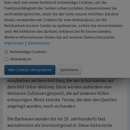
Dies sind zum einen technisch notwendige Cookies, um die
befinden sich häufig noch in Familienbesitz. Sie betreiben
Funktionsfähigkeit der Seiten sicherzustellen. Diesen können Sie
bis heute Landwirtschaft; Pferdezucht und Reitställe
nicht widersprechen, wenn Sie die Seite nutzen möchten. Darüber
sowie der Direktverkauf von landwirtschaftlichen
hinaus verwenden wir Cookies für eine Webanalyse, um die
Produkten ab Hof sind weit verbreitet. Die modernen
Nutzbarkeit unserer Seiten zu optimieren, sofern Sie einverstanden
Hofanlagen verfügen meist noch über die historischen
sind. Mit Anklicken des Buttons erklären Sie Ihr Einverständnis.
Gebäude aus Fachwerk und Bruchsteinmauerwerk. Ein
Weitere Informationen finden Sie auf unserer Datenschutzseite.
„vergleichsweise seltenes Beispiel eines Wohnstallhauses
Impressum
|
Datenschutz
mit einer Quereinfahrt“
ist das Fachwerkhaus des
Notwendige Cookies
Halfmannshofes (Schmitz 2006, S. 173). Die Höfe wurden
Webanalyse
in Quellmuldenlage errichtet. Das heißt, hier entspringen
viele der kleinen Wasserläufe, die die hügelige Landschaft
netzartig durchziehen. So befindet sich die Quelle des
Aseybaches auf dem Hof Asey, die des Schuirbaches auf
dem Hof Unter-Wallney. Diese werden außerdem von
kleineren Zuflüssen gespeist, die auf anderen Höfen
entspringen. Meist sind die Teiche, die über den Quellen
angelegt wurden, noch vorhanden.
Die Bachauen wurden bis ins 19. Jahrhunderts fast
ausnahmslos als Grünland genutzt. Diese historische