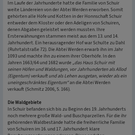
Im Laufe der Jahrhunderte hatte die Familie von Schuir
weite Ländereien von der Abtei Werden erworben. Somit
gehörten alle Höfe und Kotten in der Honnschaft Schuir
entweder dem Kloster oder den Adeligen von Schuiren,
denen Abgaben geleistet werden mussten. Ihre
Ersterwähnungen stammen meist aus dem 13. und 14.
Jahrhundert. Ein herausragender Hof war Schulte zu Dahl
(Ruhrtalstraße 72). Die Abtei Werden erwarb ihn im Jahr
1093 und machte ihn zu einem ihrer Oberhöfe. In den
Jahren 1663/64 und 1682 wurde
„das Haus Schuir mit
seinen Höfen und Waldungen, vor Jahrhunderten als Allod
(Eigentum) verkauft und als Lehen ausgetan, wieder als ein
uneingeschränktes Eigentum“
an die Abtei Werden
verkauft (Schmitz 2006, S. 166).
Die Waldgebiete
In Schuir befanden sich bis zu Beginn des 19. Jahrhunderts
noch mehrere große Wald- und Buschparzellen. Für die ihr
gehörenden Waldbestände hatte die freiherrliche Familie
von Schuiren im 16. und 17. Jahrhundert klare