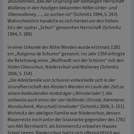
anzunehmen, daß der Ursprung der damaligen Herrschaft
Walleney in den heutigen bekannten Höfen Unter- und
Oberwalleney, …, zu suchen ist“
(Schmitz 1994, S. 243).
Wahrscheinlich handelte es sich hierbei um den frühen
Sitz der später „Schuir“ genannten Herrschaft (Schmitz
1994, S. 289).
In einer Urkunde der Abtei Werden wurde erstmals 1282
ein „Rutgerus de Schuren“ genannt. Im Jahr 1350 erfolgte
die Belehnung eines „Wulfhardt von der Schüren“ mit den
Höfen Oberschuir, Niederschuir und Walleney (Schmitz
2006, S. 154).
„Die Adelsfamilie von Schuiren entwickelte sich in der
Grundherrschaft des Klosters Werden im Laufe der Zeit zu
einem bedeutenden Amtsträger (‚Ministerialer‘), die
zeitweise auch eines der vier Hofämter (Droste, Kämmerer,
Mundschenk, Marschall) innehatte“
(Schmitz 2006, S. 151).
Wohnsitz der adeligen Familie war Niederschuir, dessen
Mauerreste noch unter der Grasnarbe gegenüber des 1782
von Abt Bernhard II. als Sommersitz erbauten Hauses
Schuir liegen. Niederschuir hatte sich offensichtlich aus