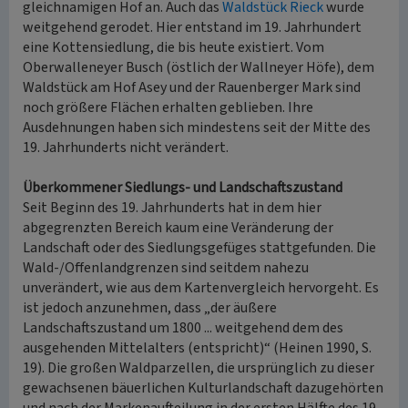
gleichnamigen Hof an. Auch das
Waldstück Rieck
wurde
weitgehend gerodet. Hier entstand im 19. Jahrhundert
eine Kottensiedlung, die bis heute existiert. Vom
Oberwalleneyer Busch (östlich der Wallneyer Höfe), dem
Waldstück am Hof Asey und der Rauenberger Mark sind
noch größere Flächen erhalten geblieben. Ihre
Ausdehnungen haben sich mindestens seit der Mitte des
19. Jahrhunderts nicht verändert.
Überkommener Siedlungs- und Landschaftszustand
Seit Beginn des 19. Jahrhunderts hat in dem hier
abgegrenzten Bereich kaum eine Veränderung der
Landschaft oder des Siedlungsgefüges stattgefunden. Die
Wald-/Offenlandgrenzen sind seitdem nahezu
unverändert, wie aus dem Kartenvergleich hervorgeht. Es
ist jedoch anzunehmen, dass „der äußere
Landschaftszustand um 1800 ... weitgehend dem des
ausgehenden Mittelalters (entspricht)“ (Heinen 1990, S.
19). Die großen Waldparzellen, die ursprünglich zu dieser
gewachsenen bäuerlichen Kulturlandschaft dazugehörten