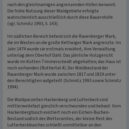
nach den gleichnamigen angrenzenden Höfen benannt.
Die frühe Nutzung dieser Waldgebiete erfolgte
wahrscheinlich ausschließlich durch diese Bauernhöfe
(vgl. Schmitz 1993, S. 143).
Im südlichen Bereich befand sich die Rauenberger Mark,
die im Westen an die große Kettwiger Mark angrenzte. Im
Jahr 1474 wurde sie erstmals erwähnt, ihre Verwaltung
unterlag dem Oberhof Dahl. Das jährliche Holzgericht
wurde im Kotten Timmerscheidt abgehalten; das Haus ist
noch vorhanden (Ruthertal 4). Der Waldbestand der
Rauenberger Mark wurde zwischen 1817 und 1819 unter
den Berechtigten aufgeteilt (Schmitz 1993 sowie Schmitz
1994).
Die Waldparzellen Hackenberg und Lutterbeck sind
mittlerweilefast gänzlich verschwunden und bebaut. Vom
Hackenbergbusch existiert noch ein Eichen-Buchen-
Bestand südlich des Wetteramtes, der kleine Rest des
Lutterbeckbusches schließt unmittelbar an den