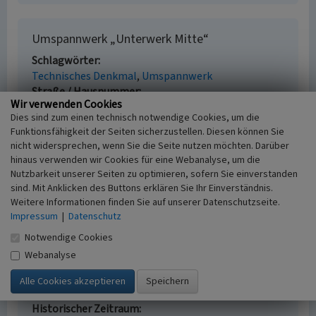
Umspannwerk „Unterwerk Mitte“
Schlagwörter
Technisches Denkmal
Umspannwerk
Straße / Hausnummer
Wir verwenden Cookies
Großer Griechenmarkt 59
Dies sind zum einen technisch notwendige Cookies, um die
Ort
Funktionsfähigkeit der Seiten sicherzustellen. Diesen können Sie
50676 Köln
nicht widersprechen, wenn Sie die Seite nutzen möchten. Darüber
Gesetzlich geschütztes Kulturdenkmal
hinaus verwenden wir Cookies für eine Webanalyse, um die
Ortsfestes Denkmal gem. § 3 DSchG NW
Nutzbarkeit unserer Seiten zu optimieren, sofern Sie einverstanden
Fachsicht(en)
sind. Mit Anklicken des Buttons erklären Sie Ihr Einverständnis.
Kulturlandschaftspflege, Landeskunde
Weitere Informationen finden Sie auf unserer Datenschutzseite.
Erfassungsmaßstab
Impressum
|
Datenschutz
i.d.R. 1:5.000 (größer als 1:20.000)
Notwendige Cookies
Erfassungsmethode
Webanalyse
Literaturauswertung, Geländebegehung/-
kartierung, mündliche Hinweise Ortsansässiger,
Ortskundiger
Historischer Zeitraum