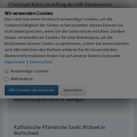
(Christoph Kühn, im Auftrag des LVR-Fachbereichs
Umwelt, 2012)
Wir verwenden Cookies
Dies sind zum einen technisch notwendige Cookies, um die
Internet
Funktionsfähigkeit der Seiten sicherzustellen. Diesen können Sie
Katholische Pfarrgemeinde St. Gregor von Burtscheid -
nicht widersprechen, wenn Sie die Seite nutzen möchten. Darüber
hinaus verwenden wir Cookies für eine Webanalyse, um die
Pfarrkirche St. Michael
(Abgerufen: 03.02.2015)
Nutzbarkeit unserer Seiten zu optimieren, sofern Sie einverstanden
St. Michael in der Wikipedie
(Abgerufen: 03.02.2015)
sind. Mit Anklicken des Buttons erklären Sie Ihr Einverständnis.
Weitere Informationen finden Sie auf unserer Datenschutzseite.
Impressum
|
Datenschutz
Literatur
Notwendige Cookies
Landschaftsverband Rheinland; Deutsche St.
Webanalyse
Jakobus-Gesellschaft (Hrsg.) (2009)
Jakobswege.
Wege der Jakobspilger im Rheinland. Band 1: In 8
Etappen von Wuppertal-Beyenburg über Köln nach
Aachen/Belgien. Köln (4. Auflage).
Katholische Pfarrkirche Sankt Michael in
Burtscheid