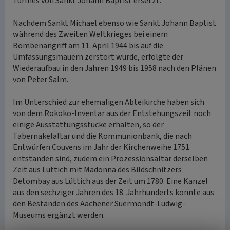
Turmes von Sankt Johann Baptist ersetzt.
Nachdem Sankt Michael ebenso wie Sankt Johann Baptist
während des Zweiten Weltkrieges bei einem
Bombenangriff am 11. April 1944 bis auf die
Umfassungsmauern zerstört wurde, erfolgte der
Wiederaufbau in den Jahren 1949 bis 1958 nach den Plänen
von Peter Salm.
Im Unterschied zur ehemaligen Abteikirche haben sich
von dem Rokoko-Inventar aus der Entstehungszeit noch
einige Ausstattungsstücke erhalten, so der
Tabernakelaltar und die Kommunionbank, die nach
Entwürfen Couvens im Jahr der Kirchenweihe 1751
entstanden sind, zudem ein Prozessionsaltar derselben
Zeit aus Lüttich mit Madonna des Bildschnitzers
Detombay aus Lüttich aus der Zeit um 1780. Eine Kanzel
aus den sechziger Jahren des 18. Jahrhunderts konnte aus
den Beständen des Aachener Suermondt-Ludwig-
Museums ergänzt werden.