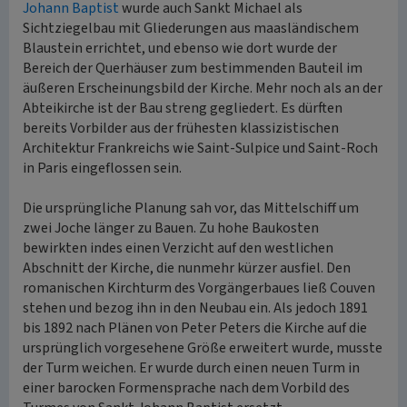
Johann Baptist
wurde auch Sankt Michael als
Sichtziegelbau mit Gliederungen aus maasländischem
Blaustein errichtet, und ebenso wie dort wurde der
Bereich der Querhäuser zum bestimmenden Bauteil im
äußeren Erscheinungsbild der Kirche. Mehr noch als an der
Abteikirche ist der Bau streng gegliedert. Es dürften
bereits Vorbilder aus der frühesten klassizistischen
Architektur Frankreichs wie Saint-Sulpice und Saint-Roch
in Paris eingeflossen sein.
Die ursprüngliche Planung sah vor, das Mittelschiff um
zwei Joche länger zu Bauen. Zu hohe Baukosten
bewirkten indes einen Verzicht auf den westlichen
Abschnitt der Kirche, die nunmehr kürzer ausfiel. Den
romanischen Kirchturm des Vorgängerbaues ließ Couven
stehen und bezog ihn in den Neubau ein. Als jedoch 1891
bis 1892 nach Plänen von Peter Peters die Kirche auf die
ursprünglich vorgesehene Größe erweitert wurde, musste
der Turm weichen. Er wurde durch einen neuen Turm in
einer barocken Formensprache nach dem Vorbild des