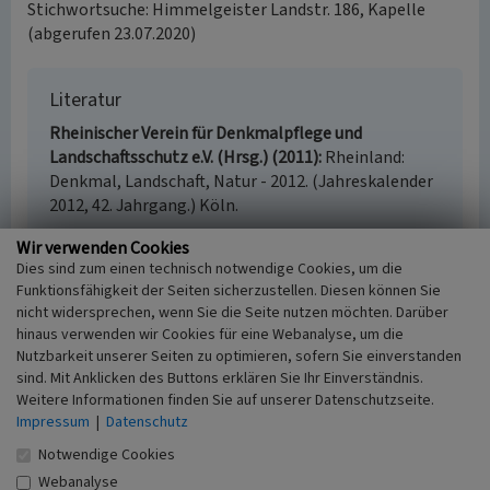
Stichwortsuche: Himmelgeister Landstr. 186, Kapelle
(abgerufen 23.07.2020)
Literatur
Rheinischer Verein für Denkmalpflege und
Landschaftsschutz e.V. (Hrsg.) (2011)
Rheinland:
Denkmal, Landschaft, Natur - 2012. (Jahreskalender
2012, 42. Jahrgang.) Köln.
Wir verwenden Cookies
Dies sind zum einen technisch notwendige Cookies, um die
Funktionsfähigkeit der Seiten sicherzustellen. Diesen können Sie
Friedhofskapelle Sankt Wilhelm in Himmelgeist
nicht widersprechen, wenn Sie die Seite nutzen möchten. Darüber
hinaus verwenden wir Cookies für eine Webanalyse, um die
Schlagwörter
Nutzbarkeit unserer Seiten zu optimieren, sofern Sie einverstanden
Friedhofskapelle
sind. Mit Anklicken des Buttons erklären Sie Ihr Einverständnis.
Straße / Hausnummer
Weitere Informationen finden Sie auf unserer Datenschutzseite.
Himmelgeister Landstraße 186
Impressum
|
Datenschutz
Ort
Notwendige Cookies
40589 Düsseldorf - Himmelgeist
Gesetzlich geschütztes Kulturdenkmal
Webanalyse