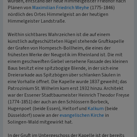
wurden, entstand der neue Himmelgeister Friedhof nach
Plänen von
Maximilian Friedrich Weyhe
(1775-1846)
nördlich des Ortes Himmelgeist an der heutigen
Himmelgeister Landstraße.
Weithin sichtbares Wahrzeichen ist die auf einem
künstlich aufgeschütteten Hügel stehende Gruftkapelle
der Grafen von Hompesch-Bollheim, die eines der
frühesten Werke der Neugotik im Rheinland ist. Die mit
einem geschweiften Giebel versehene Fassade des kleinen
Baus besitzt eine spitzbogige Blende, in der sich eine
Dreierarkade aus Spitzbögen über schlanken Säulen in
eine Vorhalle öffnet. Die Kapelle wurde 1837 geweiht; das
Patrozinium St. Wilhelm kam erst 1932 hinzu. Architekt
war der Essener Stadtbaumeister Heinrich Theodor Freyse
(1774-1851) der auch an den Schlössern Borbeck,
Hugenpoet (beide Essen), Heltorf und
Kalkum
(beide
Düsseldorf) sowie an der
evangelischen Kirche
in
Solingen-Wald mitgewirkt hat.
In der Gruft im Untergeschoss der Kapelle ist der bereits