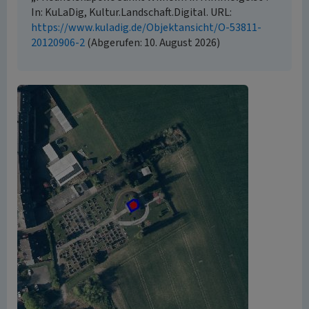
In: KuLaDig, Kultur.Landschaft.Digital. URL:
https://www.kuladig.de/Objektansicht/O-53811-
20120906-2
(Abgerufen: 10. August 2026)