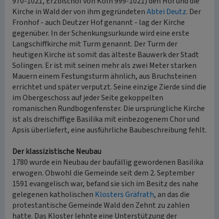
970-1021, Erzbischof von Köln 999-1021) den Hof und die
Kirche in Wald der von ihm gegründeten
Abtei Deutz
. Der
Fronhof - auch Deutzer Hof genannt - lag der Kirche
gegenüber. In der Schenkungsurkunde wird eine erste
Langschiffkirche mit Turm genannt. Der Turm der
heutigen Kirche ist somit das älteste Bauwerk der Stadt
Solingen. Er ist mit seinen mehr als zwei Meter starken
Mauern einem Festungsturm ähnlich, aus Bruchsteinen
errichtet und später verputzt. Seine einzige Zierde sind die
im Obergeschoss auf jeder Seite gekoppelten
romanischen Rundbogenfenster. Die ursprüngliche Kirche
ist als dreischiffige Basilika mit einbezogenem Chor und
Apsis überliefert, eine ausführliche Baubeschreibung fehlt.
Der klassizistische Neubau
1780 wurde ein Neubau der baufällig gewordenen Basilika
erwogen. Obwohl die Gemeinde seit dem 2. September
1591 evangelisch war, befand sie sich im Besitz des nahe
gelegenen katholischen
Klosters Gräfrath
, an das die
protestantische Gemeinde Wald den Zehnt zu zahlen
hatte. Das Kloster lehnte eine Unterstützung der