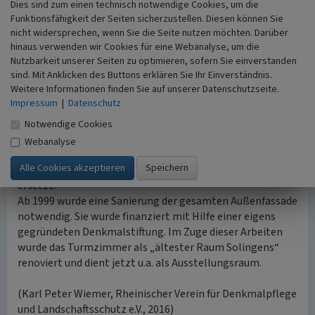
in deren Zug der Fußboden angehoben und eine
Dies sind zum einen technisch notwendige Cookies, um die
Holzkassettendecke eingezogen wurde. Zugleich erhielt
Funktionsfähigkeit der Seiten sicherzustellen. Diesen können Sie
die Kirche eine größere Orgel mit 23 Registern.
nicht widersprechen, wenn Sie die Seite nutzen möchten. Darüber
hinaus verwenden wir Cookies für eine Webanalyse, um die
Nutzbarkeit unserer Seiten zu optimieren, sofern Sie einverstanden
Aktuelle Situation
sind. Mit Anklicken des Buttons erklären Sie Ihr Einverständnis.
In den Jahren 1965 bis 1968 wurde das Kircheninnere
Weitere Informationen finden Sie auf unserer Datenschutzseite.
vollständig umgestaltet und erhielt einen neuen Anstrich,
Impressum
|
Datenschutz
neue Fensterverglasung, einen Steinfußboden mit
Heizung, neue Beleuchtung, Bestuhlung, Altar, Kanzel
Notwendige Cookies
und Taufbecken. Ab den 1970er Jahren wurde die
Webanalyse
Außensanierung durchgeführt: 1973 wurde die
Schieferabdeckung des Turms durch Kupferverkleidung
ersetzt.
Ab 1999 wurde eine Sanierung der gesamten Außenfassade
notwendig. Sie wurde finanziert mit Hilfe einer eigens
gegründeten Denkmalstiftung. Im Zuge dieser Arbeiten
wurde das Turmzimmer als „ältester Raum Solingens“
renoviert und dient jetzt u.a. als Ausstellungsraum.
(Karl Peter Wiemer, Rheinischer Verein für Denkmalpflege
und Landschaftsschutz e.V., 2016)