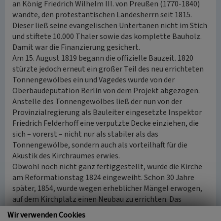
an König Friedrich Wilhelm III. von Preußen (1770-1840)
wandte, den protestantischen Landesherrn seit 1815.
Dieser ließ seine evangelischen Untertanen nicht im Stich
und stiftete 10.000 Thaler sowie das komplette Bauholz.
Damit war die Finanzierung gesichert.
Am 15. August 1819 begann die offizielle Bauzeit. 1820
stürzte jedoch erneut ein großer Teil des neu errichteten
Tonnengewölbes ein und Vagedes wurde von der
Oberbaudeputation Berlin von dem Projekt abgezogen.
Anstelle des Tonnengewölbes ließ der nun von der
Provinzialregierung als Bauleiter eingesetzte Inspektor
Friedrich Felderhoff eine verputzte Decke einziehen, die
sich – vorerst – nicht nur als stabiler als das
Tonnengewölbe, sondern auch als vorteilhaft für die
Akustik des Kirchraumes erwies.
Obwohl noch nicht ganz fertiggestellt, wurde die Kirche
am Reformationstag 1824 eingeweiht. Schon 30 Jahre
später, 1854, wurde wegen erheblicher Mängel erwogen,
auf dem Kirchplatz einen Neubau zu errichten. Das
Presbyterium entschied sich jedoch für eine Renovierung,
Wir verwenden Cookies