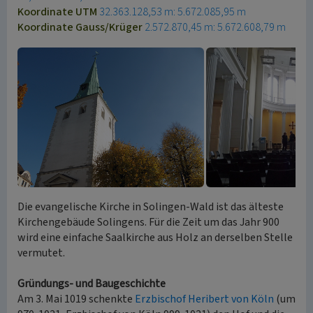
Koordinate UTM
32.363.128,53 m: 5.672.085,95 m
Koordinate Gauss/Krüger
2.572.870,45 m: 5.672.608,79 m
Die evangelische Kirche in Solingen-Wald ist das älteste
Kirchengebäude Solingens. Für die Zeit um das Jahr 900
wird eine einfache Saalkirche aus Holz an derselben Stelle
vermutet.
Gründungs- und Baugeschichte
Am 3. Mai 1019 schenkte
Erzbischof Heribert von Köln
(um