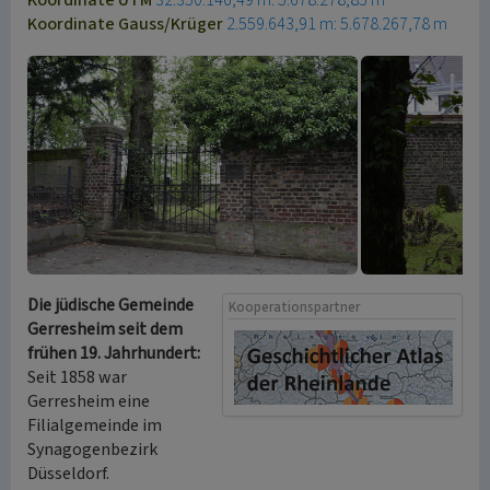
Koordinate UTM
32.350.146,49 m: 5.678.278,85 m
Koordinate Gauss/Krüger
2.559.643,91 m: 5.678.267,78 m
Die jüdische Gemeinde
Kooperationspartner
Gerresheim seit dem
frühen 19. Jahrhundert:
Seit 1858 war
Gerresheim eine
Filialgemeinde im
Synagogenbezirk
Düsseldorf.