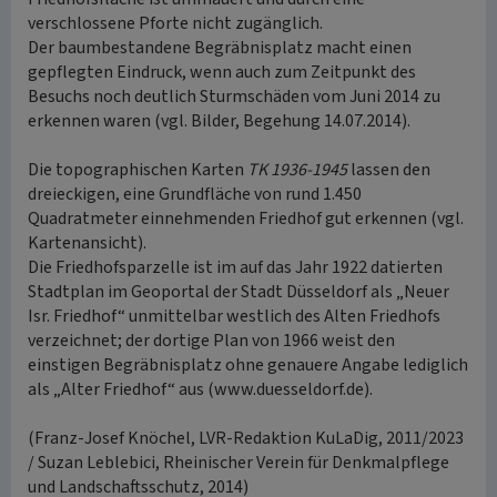
verschlossene Pforte nicht zugänglich.
Der baumbestandene Begräbnisplatz macht einen
gepflegten Eindruck, wenn auch zum Zeitpunkt des
Besuchs noch deutlich Sturmschäden vom Juni 2014 zu
erkennen waren (vgl. Bilder, Begehung 14.07.2014).
Die topographischen Karten
TK 1936-1945
lassen den
dreieckigen, eine Grundfläche von rund 1.450
Quadratmeter einnehmenden Friedhof gut erkennen (vgl.
Kartenansicht).
Die Friedhofsparzelle ist im auf das Jahr 1922 datierten
Stadtplan im Geoportal der Stadt Düsseldorf als „Neuer
Isr. Friedhof“ unmittelbar westlich des Alten Friedhofs
verzeichnet; der dortige Plan von 1966 weist den
einstigen Begräbnisplatz ohne genauere Angabe lediglich
als „Alter Friedhof“ aus (www.duesseldorf.de).
(Franz-Josef Knöchel, LVR-Redaktion KuLaDig, 2011/2023
/ Suzan Leblebici, Rheinischer Verein für Denkmalpflege
und Landschaftsschutz, 2014)