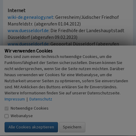
Internet
wiki-de.genealogy.net
: Gerresheim/Jüdischer Friedhof
Mansfeldstr. (abgerufen 01.04.2012)
www.duesseldorf.de
: Die Friedhöfe der Landeshauptstadt
Düsseldorf (abgerufen 09.02.2023)
www.duesseldorf.de
: Geoportal Düsseldorf (abgerufen
09.02.2023)
Wir verwenden Cookies
Dies sind zum einen technisch notwendige Cookies, um die
de.wikipedia.org
: Gerresheimer Waldfriedhof (abgerufen
Funktionsfähigkeit der Seiten sicherzustellen. Diesen können Sie
09.02.2023)
nicht widersprechen, wenn Sie die Seite nutzen möchten. Darüber
hinaus verwenden wir Cookies für eine Webanalyse, um die
Nutzbarkeit unserer Seiten zu optimieren, sofern Sie einverstanden
Literatur
sind. Mit Anklicken des Buttons erklären Sie Ihr Einverständnis.
Pracht-Jörns, Elfi (2000)
Jüdisches Kulturerbe in
Weitere Informationen finden Sie auf unserer Datenschutzseite.
Nordrhein-Westfalen, Teil II: Regierungsbezirk
Impressum
|
Datenschutz
Düsseldorf. (Beiträge zu den Bau- und
Notwendige Cookies
Kunstdenkmälern im Rheinland 34.2.) S. 47-49, Köln.
Webanalyse
Reuter, Ursula (2007)
Jüdische Gemeinden vom
frühen 19. bis zum Beginn des 21. Jahrhunderts.
(Geschichtlicher Atlas der Rheinlande, VIII.8.) S. 43-