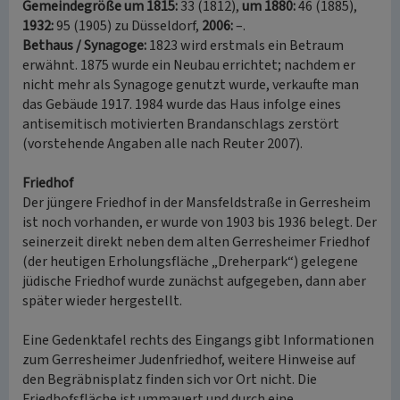
Gemeindegröße um 1815:
33 (1812),
um 1880:
46 (1885),
1932:
95 (1905) zu Düsseldorf,
2006:
–.
Bethaus / Synagoge:
1823 wird erstmals ein Betraum
erwähnt. 1875 wurde ein Neubau errichtet; nachdem er
nicht mehr als Synagoge genutzt wurde, verkaufte man
das Gebäude 1917. 1984 wurde das Haus infolge eines
antisemitisch motivierten Brandanschlags zerstört
(vorstehende Angaben alle nach Reuter 2007).
Friedhof
Der jüngere Friedhof in der Mansfeldstraße in Gerresheim
ist noch vorhanden, er wurde von 1903 bis 1936 belegt. Der
seinerzeit direkt neben dem alten Gerresheimer Friedhof
(der heutigen Erholungsfläche „Dreherpark“) gelegene
jüdische Friedhof wurde zunächst aufgegeben, dann aber
später wieder hergestellt.
Eine Gedenktafel rechts des Eingangs gibt Informationen
zum Gerresheimer Judenfriedhof, weitere Hinweise auf
den Begräbnisplatz finden sich vor Ort nicht. Die
Friedhofsfläche ist ummauert und durch eine