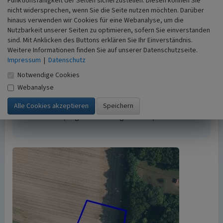
Funktionsfähigkeit der Seiten sicherzustellen. Diesen können Sie
Urheberrechtlicher Hinweis
nicht widersprechen, wenn Sie die Seite nutzen möchten. Darüber
Der hier präsentierte Inhalt ist urheberrechtlich
hinaus verwenden wir Cookies für eine Webanalyse, um die
geschützt. Die angezeigten Medien unterliegen
Nutzbarkeit unserer Seiten zu optimieren, sofern Sie einverstanden
möglicherweise zusätzlichen urheberrechtlichen
sind. Mit Anklicken des Buttons erklären Sie Ihr Einverständnis.
Weitere Informationen finden Sie auf unserer Datenschutzseite.
Bedingungen, die an diesen ausgewiesen sind.
Impressum
|
Datenschutz
Empfohlene Zitierweise
„Abgegangene Katstelle „Schencken Kaeth“ in
Notwendige Cookies
Uedemerbruch”. In: KuLaDig,
Webanalyse
Kultur.Landschaft.Digital. URL:
https://www.kuladig.de/Objektansicht/O-42231-
20120312-2
(Abgerufen: 7. August 2026)