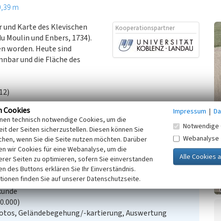
0,39 m
r und Karte des Klevischen
Kooperationspartner
u Moulin und Enbers, 1734).
en worden. Heute sind
nbar und die Fläche des
12)
n Cookies
Impressum
|
Da
inen technisch notwendige Cookies, um die
arten: Nr. 11. Uedem, du Moulin und Enbers, 1732-1734.
Notwendige 
it der Seiten sicherzustellen. Diesen können Sie
Webanalyse
chen, wenn Sie die Seite nutzen möchten. Darüber
n wir Cookies für eine Webanalyse, um die
aeth“ in Uedemerbruch
erer Seiten zu optimieren, sofern Sie einverstanden
ken des Buttons erklären Sie Ihr Einverständnis.
tionen finden Sie auf unserer Datenschutzseite.
kunde
20.000)
Fotos, Geländebegehung/-kartierung, Auswertung