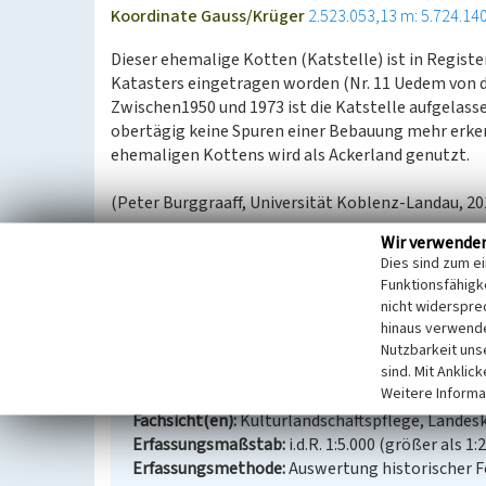
Koordinate Gauss/Krüger
2.523.053,13 m: 5.724.14
Dieser ehemalige Kotten (Katstelle) ist in Registe
Katasters eingetragen worden (Nr. 11 Uedem von d
Zwischen1950 und 1973 ist die Katstelle aufgelass
obertägig keine Spuren einer Bebauung mehr erken
ehemaligen Kottens wird als Ackerland genutzt.
(Peter Burggraaff, Universität Koblenz-Landau, 20
Wir verwende
Quelle
Dies sind zum e
Hauptstaatsarchiv Düsseldorf. Klevische Katasterk
Funktionsfähigke
nicht widerspre
hinaus verwende
Abgegangene Katstelle „Dereck Muijsers K
Nutzbarkeit uns
sind. Mit Anklic
Schlagwörter
Kotten
Wüstung
Weitere Informa
Ort
47589 Uedem - Uedemerbruch
Fachsicht(en)
Kulturlandschaftspflege, Landes
Erfassungsmaßstab
i.d.R. 1:5.000 (größer als 1:
Erfassungsmethode
Auswertung historischer 