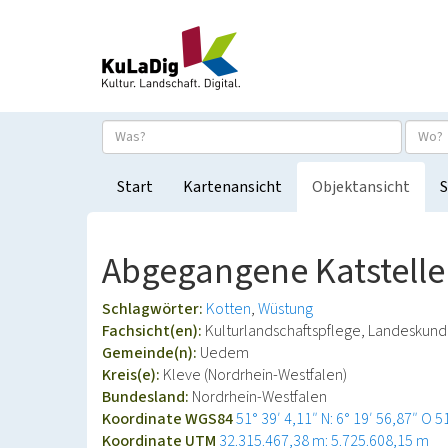
Start
Kartenansicht
Objektansicht
S
Abgegangene Katstelle
Schlagwörter:
Kotten
Wüstung
Fachsicht(en):
Kulturlandschaftspflege, Landeskun
Gemeinde(n):
Uedem
Kreis(e):
Kleve (Nordrhein-Westfalen)
Bundesland:
Nordrhein-Westfalen
Koordinate WGS84
51° 39′ 4,11″ N: 6° 19′ 56,87″ O
5
Koordinate UTM
32.315.467,38 m: 5.725.608,15 m