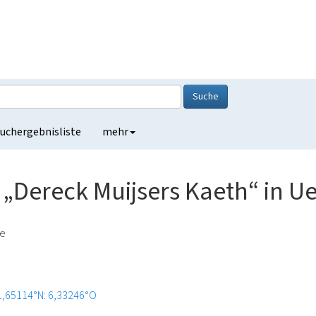
Suche
uchergebnisliste
mehr
 „Dereck Muijsers Kaeth“ in 
de
1,65114°N: 6,33246°O