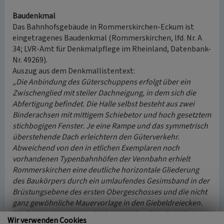
Baudenkmal
Das Bahnhofsgebäude in Rommerskirchen-Eckum ist
eingetragenes Baudenkmal (Rommerskirchen, lfd. Nr. A
34; LVR-Amt für Denkmalpflege im Rheinland, Datenbank-
Nr. 49269).
Auszug aus dem Denkmallistentext:
„Die Anbindung des Güterschuppens erfolgt über ein
Zwischenglied mit steiler Dachneigung, in dem sich die
Abfertigung befindet. Die Halle selbst besteht aus zwei
Binderachsen mit mittigem Schiebetor und hoch gesetztem
stichbogigen Fenster. Je eine Rampe und das symmetrisch
überstehende Dach erleichtern den Güterverkehr.
Abweichend von den in etlichen Exemplaren noch
vorhandenen Typenbahnhöfen der Vennbahn erhielt
Rommerskirchen eine deutliche horizontale Gliederung
des Baukörpers durch ein umlaufendes Gesimsband in der
Brüstungsebene des ersten Obergeschosses und die nicht
ganz gewöhnliche Mauervorlage in den Giebeldreiecken.
Die Fenster im Wartesaalanbau wurden damals in der
Wir verwenden Cookies