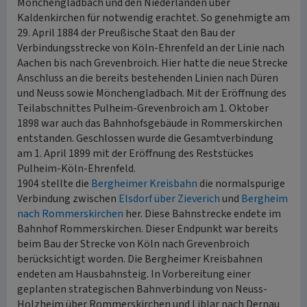
Mönchengladbach und den Niederlanden über
Kaldenkirchen für notwendig erachtet. So genehmigte am
29. April 1884 der Preußische Staat den Bau der
Verbindungsstrecke von Köln-Ehrenfeld an der Linie nach
Aachen bis nach Grevenbroich. Hier hatte die neue Strecke
Anschluss an die bereits bestehenden Linien nach Düren
und Neuss sowie Mönchengladbach. Mit der Eröffnung des
Teilabschnittes Pulheim-Grevenbroich am 1. Oktober
1898 war auch das Bahnhofsgebäude in Rommerskirchen
entstanden. Geschlossen wurde die Gesamtverbindung
am 1. April 1899 mit der Eröffnung des Reststückes
Pulheim-Köln-Ehrenfeld.
1904 stellte die
Bergheimer Kreisbahn
die normalspurige
Verbindung zwischen
Elsdorf über Zieverich
und
Bergheim
nach Rommerskirchen
her. Diese Bahnstrecke endete im
Bahnhof Rommerskirchen. Dieser Endpunkt war bereits
beim Bau der Strecke von Köln nach Grevenbroich
berücksichtigt worden. Die Bergheimer Kreisbahnen
endeten am Hausbahnsteig. In Vorbereitung einer
geplanten strategischen Bahnverbindung von Neuss-
Holzheim über Rommerskirchen und Liblar nach Dernau