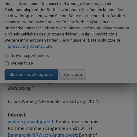
Regel dreiflügelig und in den Büro- und
Dies sind zum einen technisch notwendige Cookies, um die
Wohngebäudeteilen zweiflügelig, wie auch die Außentüren
Funktionsfähigkeit der Seiten sicherzustellen. Diesen können Sie
ausgeführt. In dieser Hinsicht hält sich das
nicht widersprechen, wenn Sie die Seite nutzen möchten. Darüber
Empfangsgebäude von Rommerskirchen in den normalen
hinaus verwenden wir Cookies für eine Webanalyse, um die
Grenzen. In der Nachkriegszeit wurde noch gleisseitig ein
Nutzbarkeit unserer Seiten zu optimieren, sofern Sie einverstanden
Überdach für die Treppe des Bahnsteigtunnels in Ziegel
sind. Mit Anklicken des Buttons erklären Sie Ihr Einverständnis.
Weitere Informationen finden Sie auf unserer Datenschutzseite.
errichtet. Trotz dieser leichten Veränderungen ist der
Impressum
|
Datenschutz
Aussagewert dieses Empfangsgebäudes wesentlich höher
anzusiedeln, als der der übrigen Anlagen dieser Strecke.
Notwendige Cookies
Eisenbahnbaugeschichtlich und allgemein
Webanalyse
kunstgeschichtlich besitzt das Empfangsgebäude mit den
oben aufgeführten Zubehörteilen (mit Ausnahme der
Tunnelüberdachung) eine hohe denkmalrechtliche
Bedeutung.“
(Claus Weber, LVR-Redaktion KuLaDig 2017)
Internet
wiki-de.genealogy.net
: Denkmalverzeichnis
Rommerskirchen (abgerufen 25.01.2012)
Bahnarchiv NRW von André Joost
: Bahnhof