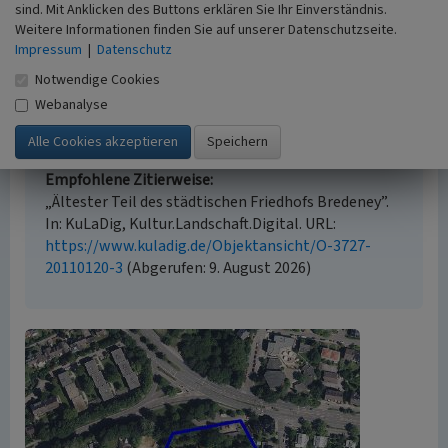
sind. Mit Anklicken des Buttons erklären Sie Ihr Einverständnis.
Weitere Informationen finden Sie auf unserer Datenschutzseite.
Empfohlene Zitierweise
Impressum
|
Datenschutz
Urheberrechtlicher Hinweis
Notwendige Cookies
Der hier präsentierte Inhalt ist urheberrechtlich
Webanalyse
geschützt. Die angezeigten Medien unterliegen
möglicherweise zusätzlichen urheberrechtlichen
Bedingungen, die an diesen ausgewiesen sind.
Empfohlene Zitierweise
„Ältester Teil des städtischen Friedhofs Bredeney”.
In: KuLaDig, Kultur.Landschaft.Digital. URL:
https://www.kuladig.de/Objektansicht/O-3727-
20110120-3
(Abgerufen: 9. August 2026)