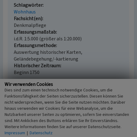
Schlagwörter
Wohnhaus
Fachsicht(en)
Denkmalpflege
Erfassungsmaßstab
i.d.R. 1:5.000 (größer als 1:20.000)
Erfassungsmethode
Auswertung historischer Karten,
Geländebegehung/-kartierung
Historischer Zeitraum
Beginn 1750
Wir verwenden Cookies
Dies sind zum einen technisch notwendige Cookies, um die
Funktionsfähigkeit der Seiten sicherzustellen. Diesen können Sie
Empfohlene Zitierweise
nicht widersprechen, wenn Sie die Seite nutzen möchten. Darüber
hinaus verwenden wir Cookies für eine Webanalyse, um die
Urheberrechtlicher Hinweis
Nutzbarkeit unserer Seiten zu optimieren, sofern Sie einverstanden
Der hier präsentierte Inhalt ist urheberrechtlich
sind. Mit Anklicken des Buttons erklären Sie Ihr Einverständnis.
geschützt. Die angezeigten Medien unterliegen
Weitere Informationen finden Sie auf unserer Datenschutzseite.
möglicherweise zusätzlichen urheberrechtlichen
Impressum
|
Datenschutz
Bedingungen, die an diesen ausgewiesen sind.