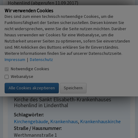
Hohenlind (abgerufen 11.09.2017)
Wir verwenden Cookies
Dies sind zum einen technisch notwendige Cookies, um die
Literatur
Funktionsfähigkeit der Seiten sicherzustellen. Diesen können Sie
nicht widersprechen, wenn Sie die Seite nutzen möchten. Darüber
Kier, Hiltrud (2024)
Moderner Sakralbau in Köln.
hinaus verwenden wir Cookies für eine Webanalyse, um die
Bezirk 3 (Lindenthal) Stadtteil Lindenthal. (Kleine
Nutzbarkeit unserer Seiten zu optimieren, sofern Sie einverstanden
Kunstführer.) Lindenberg im Allgäu.
sind. Mit Anklicken des Buttons erklären Sie Ihr Einverständnis.
Rheinischer Verein für Denkmalpflege und
Weitere Informationen finden Sie auf unserer Datenschutzseite.
Landschaftsschutz (Hrsg.) (2008)
Rheinland:
Impressum
|
Datenschutz
Denkmal, Landschaft, Natur - 2009. (Jahreskalender
Notwendige Cookies
2009, 39. Jahrgang.) Köln.
Webanalyse
Kirche des Sankt Elisabeth-Krankenhauses
Hohenlind in Lindenthal
Schlagwörter
Kirchengebäude
Krankenhaus
Krankenhauskirche
Straße / Hausnummer
Werthmannstraße 1