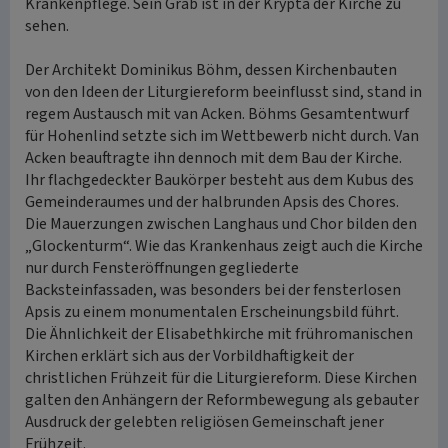
Krankenpflege. Sein Grab ist in der Krypta der Kirche zu
sehen.
Der Architekt Dominikus Böhm, dessen Kirchenbauten
von den Ideen der Liturgiereform beeinflusst sind, stand in
regem Austausch mit van Acken. Böhms Gesamtentwurf
für Hohenlind setzte sich im Wettbewerb nicht durch. Van
Acken beauftragte ihn dennoch mit dem Bau der Kirche.
Ihr flachgedeckter Baukörper besteht aus dem Kubus des
Gemeinderaumes und der halbrunden Apsis des Chores.
Die Mauerzungen zwischen Langhaus und Chor bilden den
„Glockenturm“. Wie das Krankenhaus zeigt auch die Kirche
nur durch Fensteröffnungen gegliederte
Backsteinfassaden, was besonders bei der fensterlosen
Apsis zu einem monumentalen Erscheinungsbild führt.
Die Ähnlichkeit der Elisabethkirche mit frühromanischen
Kirchen erklärt sich aus der Vorbildhaftigkeit der
christlichen Frühzeit für die Liturgiereform. Diese Kirchen
galten den Anhängern der Reformbewegung als gebauter
Ausdruck der gelebten religiösen Gemeinschaft jener
Frühzeit.