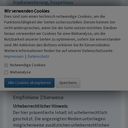
Stadterweiterung
Doppelhaus
Fachsicht(en)
Wir verwenden Cookies
Denkmalpflege
Dies sind zum einen technisch notwendige Cookies, um die
Erfassungsmaßstab
Funktionsfähigkeit der Seiten sicherzustellen. Diesen können Sie
i.d.R. 1:5.000 (größer als 1:20.000)
nicht widersprechen, wenn Sie die Seite nutzen möchten. Darüber
hinaus verwenden wir Cookies für eine Webanalyse, um die
Erfassungsmethode
Nutzbarkeit unserer Seiten zu optimieren, sofern Sie einverstanden
Auswertung historischer Schriften, Auswertung
sind. Mit Anklicken des Buttons erklären Sie Ihr Einverständnis.
historischer Karten, Auswertung historischer Fotos,
Weitere Informationen finden Sie auf unserer Datenschutzseite.
Literaturauswertung, Geländebegehung/-
Impressum
|
Datenschutz
kartierung, Archivauswertung
Notwendige Cookies
Historischer Zeitraum
Beginn 1922
Webanalyse
Empfohlene Zitierweise
Urheberrechtlicher Hinweis
Der hier präsentierte Inhalt ist urheberrechtlich
geschützt. Die angezeigten Medien unterliegen
möglicherweise zusätzlichen urheberrechtlichen