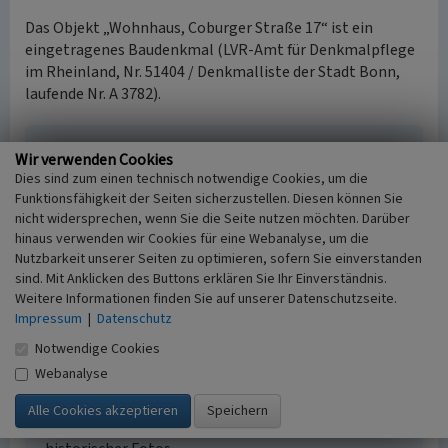
Das Objekt „Wohnhaus, Coburger Straße 17“ ist ein
eingetragenes Baudenkmal (LVR-Amt für Denkmalpflege
im Rheinland, Nr. 51404 / Denkmalliste der Stadt Bonn,
laufende Nr. A 3782).
Wohnhaus, Coburger Straße 17
Wir verwenden Cookies
Dies sind zum einen technisch notwendige Cookies, um die
Schlagwörter
Funktionsfähigkeit der Seiten sicherzustellen. Diesen können Sie
Wohnhaus
nicht widersprechen, wenn Sie die Seite nutzen möchten. Darüber
Gesetzlich geschütztes Kulturdenkmal
hinaus verwenden wir Cookies für eine Webanalyse, um die
Ortsfestes Denkmal gem. § 3 DSchG NW
Nutzbarkeit unserer Seiten zu optimieren, sofern Sie einverstanden
Fachsicht(en)
sind. Mit Anklicken des Buttons erklären Sie Ihr Einverständnis.
Denkmalpflege
Weitere Informationen finden Sie auf unserer Datenschutzseite.
Erfassungsmaßstab
Impressum
|
Datenschutz
i.d.R. 1:5.000 (größer als 1:20.000)
Notwendige Cookies
Erfassungsmethode
Webanalyse
Auswertung historischer Schriften,
Geländebegehung/-kartierung, Archivauswertung,
Auswertung historischer Karten, Auswertung