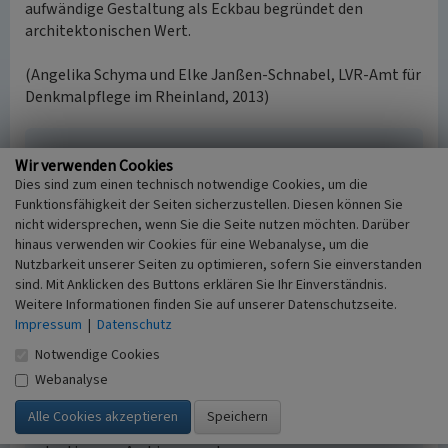
aufwändige Gestaltung als Eckbau begründet den
architektonischen Wert.
(Angelika Schyma und Elke Janßen-Schnabel, LVR-Amt für
Denkmalpflege im Rheinland, 2013)
Wohnhaus, Adenauerallee 168 / Simrockstraße 1
Wir verwenden Cookies
Dies sind zum einen technisch notwendige Cookies, um die
Schlagwörter
Funktionsfähigkeit der Seiten sicherzustellen. Diesen können Sie
Wohnhaus
nicht widersprechen, wenn Sie die Seite nutzen möchten. Darüber
Gesetzlich geschütztes Kulturdenkmal
hinaus verwenden wir Cookies für eine Webanalyse, um die
Kein
Nutzbarkeit unserer Seiten zu optimieren, sofern Sie einverstanden
Fachsicht(en)
sind. Mit Anklicken des Buttons erklären Sie Ihr Einverständnis.
Denkmalpflege
Weitere Informationen finden Sie auf unserer Datenschutzseite.
Erfassungsmaßstab
Impressum
|
Datenschutz
i.d.R. 1:5.000 (größer als 1:20.000)
Notwendige Cookies
Erfassungsmethode
Webanalyse
Auswertung historischer Schriften, Auswertung
historischer Karten, Auswertung historischer Fotos,
Literaturauswertung, Geländebegehung/-