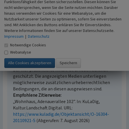
Funktionsfähigkeit der Seiten sicherzustellen. Diesen können Sie
historischer Karten, Auswertung historischer Fotos,
nicht widersprechen, wenn Sie die Seite nutzen möchten. Darüber
Literaturauswertung, Geländebegehung/-
hinaus verwenden wir Cookies für eine Webanalyse, um die
kartierung, Archivauswertung
Nutzbarkeit unserer Seiten zu optimieren, sofern Sie einverstanden
Historischer Zeitraum
sind. Mit Anklicken des Buttons erklären Sie Ihr Einverständnis.
Beginn 1873
Weitere Informationen finden Sie auf unserer Datenschutzseite.
Impressum
|
Datenschutz
Notwendige Cookies
Webanalyse
Empfohlene Zitierweise
Urheberrechtlicher Hinweis
Der hier präsentierte Inhalt ist urheberrechtlich
geschützt. Die angezeigten Medien unterliegen
möglicherweise zusätzlichen urheberrechtlichen
Bedingungen, die an diesen ausgewiesen sind.
Empfohlene Zitierweise
„Wohnhaus, Adenauerallee 102”. In: KuLaDig,
Kultur.Landschaft.Digital. URL:
https://www.kuladig.de/Objektansicht/O-16304-
20110921-5
(Abgerufen: 7. August 2026)