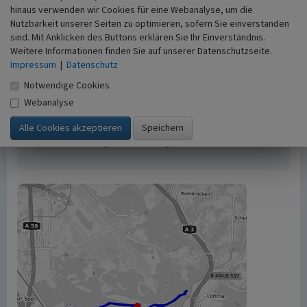
Urheberrechtlicher Hinweis
hinaus verwenden wir Cookies für eine Webanalyse, um die
Der hier präsentierte Inhalt ist urheberrechtlich
Nutzbarkeit unserer Seiten zu optimieren, sofern Sie einverstanden
geschützt. Die angezeigten Medien unterliegen
sind. Mit Anklicken des Buttons erklären Sie Ihr Einverständnis.
möglicherweise zusätzlichen urheberrechtlichen
Weitere Informationen finden Sie auf unserer Datenschutzseite.
Impressum
|
Datenschutz
Bedingungen, die an diesen ausgewiesen sind.
Empfohlene Zitierweise
Notwendige Cookies
„Eisenweg von Spich nach Lohmar”. In: KuLaDig,
Webanalyse
Kultur.Landschaft.Digital. URL:
https://www.kuladig.de/Objektansicht/O-16252-
20110915-6
(Abgerufen: 6. August 2026)