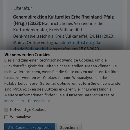
Literatur
Generaldirektion Kulturelles Erbe Rheinland-Pfalz
(Hrsg.) (2023)
Nachrichtliches Verzeichnis der
Kulturdenkmäler, Kreis Vulkaneifel.
Denkmalverzeichnis Kreis Vulkaneifel, 24. Mai 2023.
Mainz. Online verfügbar:
denkmallisten.gdke-
rlp.de/Vulkaneifel
, abgerufen am 15.06.2023
Wir verwenden Cookies
Mayer, Alois; Mertes, Erich (1993)
Geschichte, Kultur
Dies sind zum einen technisch notwendige Cookies, um die
und Literatur der Verbandsgemeinde Kelberg.
Funktionsfähigkeit der Seiten sicherzustellen. Diesen können Sie
Adenau.
nicht widersprechen, wenn Sie die Seite nutzen möchten. Darüber
Mayer, Alois; Mertes, Erich / Verbandsgemeinde
hinaus verwenden wir Cookies für eine Webanalyse, um die
Kelberg (Hrsg.) (1986)
Sagen – Geschichte –
Nutzbarkeit unserer Seiten zu optimieren, sofern Sie einverstanden
Brauchtum aus der Verbandsgemeinde. Daun.
sind. Mit Anklicken des Buttons erklären Sie Ihr Einverständnis.
Mertes, Erich (o.J.)
Die Dörfer der
Weitere Informationen finden Sie auf unserer Datenschutzseite.
Verbandsgemeinde Kelberg. Ihre erste Erwähnung
Impressum
|
Datenschutz
und Nennung in der Literatur. In: Landeskundliche
Notwendige Cookies
Vierteljahresblätter 32, 1986, Heft 3, o. O.
Webanalyse