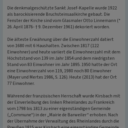
Die denkmalgeschützte Sankt Josef-Kapelle wurde 1922
als barockisierende Bruchsteinsaalkirche gebaut. Die
Fenster der Kirche sind vom Glasmaler Otto Linnemann (*
26. April 1876- † 9. Dezember 1961) dekoriert worden.
Die älteste Erwähnung über die Einwohnerzahl datiert
von 1680 mit 6 Haushalten. Zwischen 1817 (122
Einwohner) und heute variiert die Einwohnerzahl mit dem
Höchststand von 139 im Jahr 1854 und dem niedrigsten
Stand von 83 Einwohner im Jahr 1895. 1950 hatte der Ort
eine Einwohnerzahl von 119, 1980 noch 80 Einwohner
(Mayer und Mertes 1986, S. 126). Heute (2013) hat der Ort
77 Einwohner.
Während der französischen Herrschaft wurde Kirsbach mit
der Einverleibung des linken Rheinlandes zu Frankreich
vom 1798 bis 1813 zu einer eigenständigen Gemeinde
(„Commune“) in der „Mairie de Barweiler“ erhoben. Nach
der Übernahme der Verwaltung des Rheinlandes durch die
Preußen 1815 war Kirsbach eine eigenständige Gemeinde