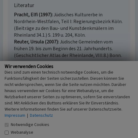
Literatur
Pracht, Elfi (1997)
Jüdisches Kulturerbe in
Nordrhein-Westfalen, Teil I: Regierungsbezirk Köln.
(Beiträge zu den Bau- und Kunstdenkmälern im
Rheinland 34.1.) S. 199 u. 204, Köln.
Reuter, Ursula (2007)
Jüdische Gemeinden vom
frühen 19. bis zum Beginn des 21. Jahrhunderts.
(Geschichtlicher Atlas der Rheinlande, VIII.8.) Bonn.
Wir verwenden Cookies
Dies sind zum einen technisch notwendige Cookies, um die
Funktionsfähigkeit der Seiten sicherzustellen. Diesen können Sie
Jüdischer Friedhof zwischen Türnich und
nicht widersprechen, wenn Sie die Seite nutzen möchten. Darüber
Brüggen
hinaus verwenden wir Cookies für eine Webanalyse, um die
Nutzbarkeit unserer Seiten zu optimieren, sofern Sie einverstanden
Schlagwörter
sind. Mit Anklicken des Buttons erklären Sie Ihr Einverständnis.
Judentum
Jüdischer Friedhof
Weitere Informationen finden Sie auf unserer Datenschutzseite.
Straße / Hausnummer
Impressum
|
Datenschutz
Friedhofsweg / Waldstraße
Notwendige Cookies
Ort
50169 Kerpen - Brüggen
Webanalyse