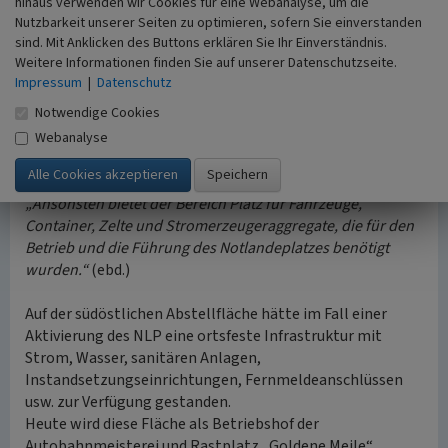
hinaus verwenden wir Cookies für eine Webanalyse, um die
sichergestellt wurde. Der Anschaltkasten ist mit den
Nutzbarkeit unserer Seiten zu optimieren, sofern Sie einverstanden
Anschaltkästen am Tower und an der südöstlichen
sind. Mit Anklicken des Buttons erklären Sie Ihr Einverständnis.
Abstellfläche durch Kabel mit mehreren Kanälen
Weitere Informationen finden Sie auf unserer Datenschutzseite.
(normalerweise 10 Kanäle) verbunden.“
(geocaching.com)
Impressum
|
Datenschutz
Notwendige Cookies
Das eigentliche Zentrum des Notlandeplatzes war die
Abstellfläche im Südosten, auf der u.a. der mobile Tower
Webanalyse
(eine Flugsicherungsanlage
FSA 70
) auf einem Militär-LKW
Typ MAN 630 stand.
„Ansonsten bietet der Bereich Platz für Fahrzeuge,
Container, Zelte und Stromerzeugeraggregate, die für den
Betrieb und die Führung des Notlandeplatzes benötigt
wurden.“
(ebd.)
Auf der südöstlichen Abstellfläche hätte im Fall einer
Aktivierung des NLP eine ortsfeste Infrastruktur mit
Strom, Wasser, sanitären Anlagen,
Instandsetzungseinrichtungen, Fernmeldeanschlüssen
usw. zur Verfügung gestanden.
Heute wird diese Fläche als Betriebshof der
Autobahnmeisterei und Rastplatz „Goldene Meile“