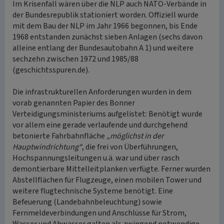
Im Krisenfall wären über die NLP auch NATO-Verbände in
der Bundesrepublik stationiert worden. Offiziell wurde
mit dem Bau der NLP im Jahr 1966 begonnen, bis Ende
1968 entstanden zunächst sieben Anlagen (sechs davon
alleine entlang der Bundesautobahn A 1) und weitere
sechzehn zwischen 1972 und 1985/88
(geschichtsspuren.de).
Die infrastrukturellen Anforderungen wurden in dem
vorab genannten Papier des Bonner
Verteidigungsministeriums aufgelistet: Benötigt wurde
vor allem eine gerade verlaufende und durchgehend
betonierte Fahrbahnfläche
„möglichst in der
Hauptwindrichtung“
, die frei von Überführungen,
Hochspannungsleitungen u.ä. war und über rasch
demontierbare Mittelleitplanken verfügte. Ferner wurden
Abstellflächen für Flugzeuge, einen mobilen Tower und
weitere flugtechnische Systeme benötigt. Eine
Befeuerung (Landebahnbeleuchtung) sowie
Fernmeldeverbindungen und Anschlüsse für Strom,