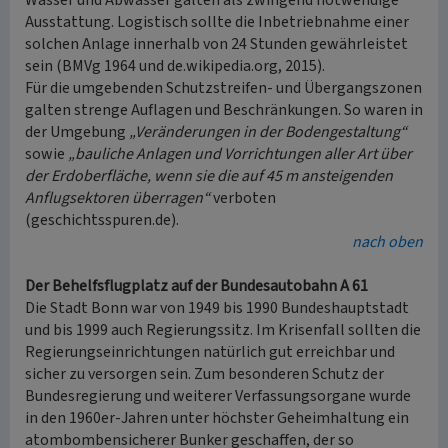
Wasser und Abwasser galten als zwingend notwendige
Ausstattung. Logistisch sollte die Inbetriebnahme einer
solchen Anlage innerhalb von 24 Stunden gewährleistet
sein (BMVg 1964 und de.wikipedia.org, 2015).
Für die umgebenden Schutzstreifen- und Übergangszonen
galten strenge Auflagen und Beschränkungen. So waren in
der Umgebung
„Veränderungen in der Bodengestaltung“
sowie
„bauliche Anlagen und Vorrichtungen aller Art über
der Erdoberfläche, wenn sie die auf 45 m ansteigenden
Anflugsektoren überragen“
verboten
(geschichtsspuren.de).
nach oben
Der Behelfsflugplatz auf der Bundesautobahn A 61
Die Stadt Bonn war von 1949 bis 1990 Bundeshauptstadt
und bis 1999 auch Regierungssitz. Im Krisenfall sollten die
Regierungseinrichtungen natürlich gut erreichbar und
sicher zu versorgen sein. Zum besonderen Schutz der
Bundesregierung und weiterer Verfassungsorgane wurde
in den 1960er-Jahren unter höchster Geheimhaltung ein
atombombensicherer Bunker geschaffen, der so