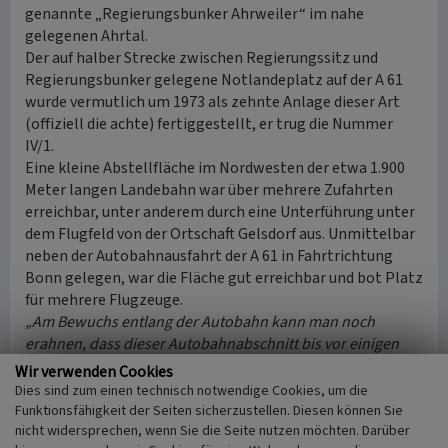
genannte „Regierungsbunker Ahrweiler“ im nahe
gelegenen Ahrtal.
Der auf halber Strecke zwischen Regierungssitz und
Regierungsbunker gelegene Notlandeplatz auf der A 61
wurde vermutlich um 1973 als zehnte Anlage dieser Art
(offiziell die achte) fertiggestellt, er trug die Nummer
IV/1.
Eine kleine Abstellfläche im Nordwesten der etwa 1.900
Meter langen Landebahn war über mehrere Zufahrten
erreichbar, unter anderem durch eine Unterführung unter
dem Flugfeld von der Ortschaft Gelsdorf aus. Unmittelbar
neben der Autobahnausfahrt der A 61 in Fahrtrichtung
Bonn gelegen, war die Fläche gut erreichbar und bot Platz
für mehrere Flugzeuge.
„Am Bewuchs entlang der Autobahn kann man noch
erahnen, dass dieser Autobahnabschnitt bis vor einigen
Jahren noch bewusst hindernisfrei gehalten wurde, auch
Wir verwenden Cookies
wenn sich die Natur ihren Lebensraum zurückerobert.“
Dies sind zum einen technisch notwendige Cookies, um die
Hier befindet sich ein
„geschützter Anschaltkasten, über
Funktionsfähigkeit der Seiten sicherzustellen. Diesen können Sie
nicht widersprechen, wenn Sie die Seite nutzen möchten. Darüber
den der Fernmeldebetrieb des Notlandeplatzes