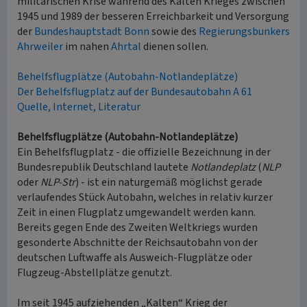
militärischen Krise während des Kalten Krieges zwischen
1945 und 1989 der besseren Erreichbarkeit und Versorgung
der
Bundeshauptstadt Bonn
sowie des
Regierungsbunkers
Ahrweiler
im nahen
Ahrtal
dienen sollen.
Behelfsflugplätze (Autobahn-Notlandeplätze)
Der Behelfsflugplatz auf der Bundesautobahn A 61
Quelle, Internet, Literatur
Behelfsflugplätze (Autobahn-Notlandeplätze)
Ein Behelfsflugplatz - die offizielle Bezeichnung in der
Bundesrepublik Deutschland lautete
Notlandeplatz
(
NLP
oder
NLP-Str
) - ist ein naturgemäß möglichst gerade
verlaufendes Stück Autobahn, welches in relativ kurzer
Zeit in einen Flugplatz umgewandelt werden kann.
Bereits gegen Ende des Zweiten Weltkriegs wurden
gesonderte Abschnitte der Reichsautobahn von der
deutschen Luftwaffe als Ausweich-Flugplätze oder
Flugzeug-Abstellplätze genutzt.
Im seit 1945 aufziehenden „Kalten“ Krieg der