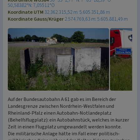
Koordinate WGS84
50° 35′ 1,77″ N: 7° 03′ 18,39″ O
50,58382°N: 7,05511°O
Koordinate UTM
32.362.315,52 m: 5.605.351,86 m
Koordinate Gauss/Krüger
2.574.769,63 m: 5.605.881,49 m
Auf der Bundesautobahn A 61 gab es im Bereich der
Landesgrenze zwischen Nordrhein-Westfalen und
Rheinland-Pfalz einen Autobahn-Notlandeplatz
(Behelfsflugplatz): ein Autobahnstück, welches in kurzer
Zeit in einen Flugplatz umgewandelt werden konnte.
Die militärische Anlage hätte im Fall einer politisch-