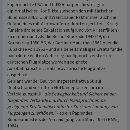
Supermächte USA und UdSSR bargen die stetigen
diplomatischen Konflikte zwischen den militärischen
Bündnissen NATO und Warschauer Pakt immer auch die
Gefahr eines mit Atomwaffen geführten „echten“ Krieges.
Für eine drohende Eskalation aufgrund von Krisenfällen -
zu nennen sind z.B. die Berlin-Blockade 1948/49, der
Koreakrieg 1950-53, der Berliner Mauerbau 1961 oder die
Kubakrise von 1962 - und als behelfsmäßiger Ersatz für die
nach dem Zweiten Weltkrieg häufig noch zerstörten
deutschen Flugplätze wurden geeignete
Autobahnabschnitte als provisorische Flugplätze
ausgebaut.
Geplant war der Bau von insgesamt etwa 60 auf
Deutschland verteilten Notlandeplätzen, um im
Verteidigungsfall
„die Beweglichkeit und Sicherheit der
fliegenden Verbände u.a. durch Inanspruchnahme
geeigneter Straßenabschnitte für Start und Landung von
Flugzeugen zu erhöhen.“
- so ein Papier des
Bundesministers der Verteidigung vom März 1964 (BMVg
1964).