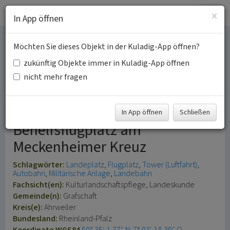
Togg
×
In App öffnen
navig
Möchten Sie dieses Objekt in der Kuladig-App öffnen?
Autobahn-Notlandeplatz
zukünftig Objekte immer in Kuladig-App öffnen
IV/1 auf der
nicht mehr fragen
Bundesautobahn A 61
In App öffnen
Schließen
Behelfsflugplatz am
Meckenheimer Kreuz
Schlagwörter:
Landeplatz
Flugplatz
Tower (Luftfahrt)
Autobahn
Militärische Anlage
Landebahn
Fachsicht(en):
Kulturlandschaftspflege, Landeskunde
Gemeinde(n):
Grafschaft
Kreis(e):
Ahrweiler
Bundesland:
Rheinland-Pfalz