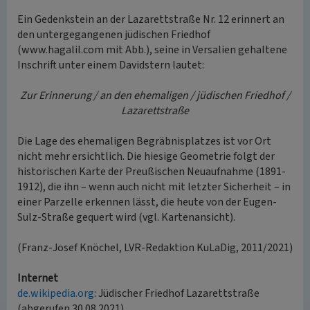
Ein Gedenkstein an der Lazarettstraße Nr. 12 erinnert an
den untergegangenen jüdischen Friedhof
(www.hagalil.com mit Abb.), seine in Versalien gehaltene
Inschrift unter einem Davidstern lautet:
Zur Erinnerung / an den ehemaligen / jüdischen Friedhof /
Lazarettstraße
Die Lage des ehemaligen Begräbnisplatzes ist vor Ort
nicht mehr ersichtlich. Die hiesige Geometrie folgt der
historischen Karte der Preußischen Neuaufnahme (1891-
1912), die ihn – wenn auch nicht mit letzter Sicherheit – in
einer Parzelle erkennen lässt, die heute von der Eugen-
Sulz-Straße gequert wird (vgl. Kartenansicht).
(Franz-Josef Knöchel, LVR-Redaktion KuLaDig, 2011/2021)
Internet
de.wikipedia.org
: Jüdischer Friedhof Lazarettstraße
(abgerufen 30.08.2021)