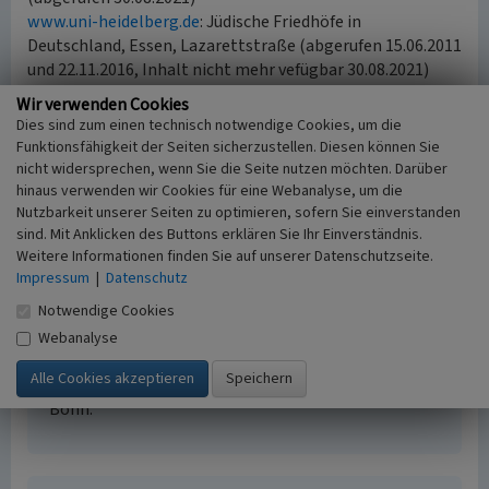
www.uni-heidelberg.de
: Jüdische Friedhöfe in
Deutschland, Essen, Lazarettstraße (abgerufen 15.06.2011
und 22.11.2016, Inhalt nicht mehr vefügbar 30.08.2021)
www.hagalil.com
: Mitzwa-Tag in Essen (abgerufen
Wir verwenden Cookies
22.11.2016)
Dies sind zum einen technisch notwendige Cookies, um die
Funktionsfähigkeit der Seiten sicherzustellen. Diesen können Sie
nicht widersprechen, wenn Sie die Seite nutzen möchten. Darüber
Literatur
hinaus verwenden wir Cookies für eine Webanalyse, um die
Nutzbarkeit unserer Seiten zu optimieren, sofern Sie einverstanden
Pracht-Jörns, Elfi (2000)
Jüdisches Kulturerbe in
sind. Mit Anklicken des Buttons erklären Sie Ihr Einverständnis.
Nordrhein-Westfalen, Teil II: Regierungsbezirk
Weitere Informationen finden Sie auf unserer Datenschutzseite.
Düsseldorf. (Beiträge zu den Bau- und
Impressum
|
Datenschutz
Kunstdenkmälern im Rheinland 34.2.) S. 105-118,
Notwendige Cookies
Köln.
Reuter, Ursula (2007)
Jüdische Gemeinden vom
Webanalyse
frühen 19. bis zum Beginn des 21. Jahrhunderts.
(Geschichtlicher Atlas der Rheinlande, VIII.8.) S. 39,
Bonn.