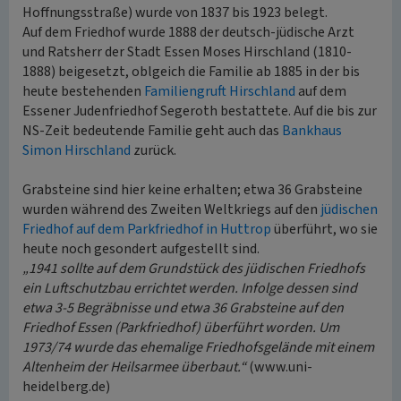
Hoffnungsstraße) wurde von 1837 bis 1923 belegt.
Auf dem Friedhof wurde 1888 der deutsch-jüdische Arzt
und Ratsherr der Stadt Essen Moses Hirschland (1810-
1888) beigesetzt, oblgeich die Familie ab 1885 in der bis
heute bestehenden
Familiengruft Hirschland
auf dem
Essener Judenfriedhof Segeroth bestattete. Auf die bis zur
NS-Zeit bedeutende Familie geht auch das
Bankhaus
Simon Hirschland
zurück.
Grabsteine sind hier keine erhalten; etwa 36 Grabsteine
wurden während des Zweiten Weltkriegs auf den
jüdischen
Friedhof auf dem Parkfriedhof in Huttrop
überführt, wo sie
heute noch gesondert aufgestellt sind.
„1941 sollte auf dem Grundstück des jüdischen Friedhofs
ein Luftschutzbau errichtet werden. Infolge dessen sind
etwa 3-5 Begräbnisse und etwa 36 Grabsteine auf den
Friedhof Essen (Parkfriedhof) überführt worden. Um
1973/74 wurde das ehemalige Friedhofsgelände mit einem
Altenheim der Heilsarmee überbaut.“
(www.uni-
heidelberg.de)