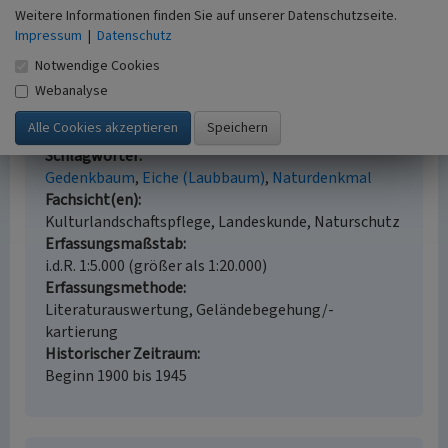
Königsforst. Geschichte und Geschichten, S. 272-281.
Weitere Informationen finden Sie auf unserer Datenschutzseite.
Köln.
Impressum
|
Datenschutz
Notwendige Cookies
Webanalyse
Kaisereiche im Königsforst
Schlagwörter
Gedenkbaum
Eiche (Laubbaum)
Naturdenkmal
Fachsicht(en)
Kulturlandschaftspflege, Landeskunde, Naturschutz
Erfassungsmaßstab
i.d.R. 1:5.000 (größer als 1:20.000)
Erfassungsmethode
Literaturauswertung, Geländebegehung/-
kartierung
Historischer Zeitraum
Beginn 1900 bis 1945