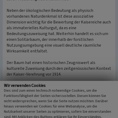
Neben der ökologischen Bedeutung als physisch
vorhandenes Naturdenkmal ist diese assoziative
Dimension wichtig für die Bewertung der Kaisereiche auch
als immaterielles Kulturgut, da es eine
Bedeutungszuweisung hat. Weiterhin handelt es sich um
einen Solitärbaum, der innerhalb der forstlichen
Nutzungsumgebung eine visuell deutliche räumliche
Wirksamkeit entfaltet.
Der Baum hat einen historischen Zeugniswert als
kulturelle Zuweisung durch den zeitgenössischen Kontext
der Kaiser-Verehrung vor 1914.
Wir verwenden Cookies
(Peter Burggraaff, Universität Koblenz-Landau und Klaus-
Dies sind zum einen technisch notwendige Cookies, um die
Dieter Kleefeld, LVR-Redaktion KuLaDig, 2015)
Funktionsfähigkeit der Seiten sicherzustellen. Diesen können Sie
nicht widersprechen, wenn Sie die Seite nutzen möchten. Darüber
hinaus verwenden wir Cookies für eine Webanalyse, um die
Literatur
Nutzbarkeit unserer Seiten zu optimieren, sofern Sie einverstanden
Kriebs, Mathilde (2011)
Die Kaisereiche. In: Der
sind. Mit Anklicken des Buttons erklären Sie Ihr Einverständnis.