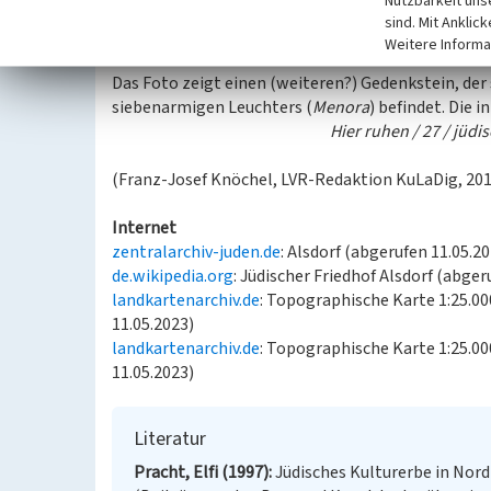
Nutzbarkeit uns
folgende Inschrift trägt (zitiert nach de.wikipedia
sind. Mit Anklic
Zum Gedenken an 27 jüdische A
Weitere Informa
Das Foto zeigt einen (weiteren?) Gedenkstein, der 
siebenarmigen Leuchters (
Menora
) befindet. Die i
Hier ruhen / 27 / jüdi
(Franz-Josef Knöchel, LVR-Redaktion KuLaDig, 20
Internet
zentralarchiv-juden.de
: Alsdorf (abgerufen 11.05.2
de.wikipedia.org
: Jüdischer Friedhof Alsdorf (abger
landkartenarchiv.de
: Topographische Karte 1:25.0
11.05.2023)
landkartenarchiv.de
: Topographische Karte 1:25.0
11.05.2023)
Literatur
Pracht, Elfi (1997)
Jüdisches Kulturerbe in Nord