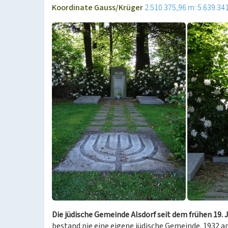
Koordinate Gauss/Krüger
2.510.375,96 m: 5.639.34
Die jüdische Gemeinde Alsdorf seit dem frühen 19. 
bestand nie eine eigene jüdische Gemeinde. 1932 