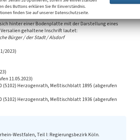
erer Seiten zu optimieren, sofern Sie einverstanden
.org; ebenso zentralarchiv-juden.de):
ken des Buttons erklären Sie Ihr Einverständnis.
lsdorfer Bürger, die hier begraben sind
tionen finden Sie auf unserer Datenschutzseite.
sich hinter einer Bodenplatte mit der Darstellung eines
n Versalien gehaltene Inschrift lautet:
sche Bürger / der Stadt / Alsdorf
11/2023)
023)
ufen 11.05.2023)
00 (5102) Herzogenrath, Meßtischblatt 1895 (abgerufen
00 (5102) Herzogenrath, Meßtischblatt 1936 (abgerufen
rhein-Westfalen, Teil I: Regierungsbezirk Köln.