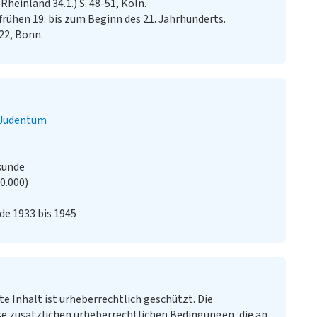
einland 34.1.) S. 48-51, Köln.
rühen 19. bis zum Beginn des 21. Jahrhunderts.
 22, Bonn.
Judentum
kunde
20.000)
de 1933 bis 1945
te Inhalt ist urheberrechtlich geschützt. Die
e zusätzlichen urheberrechtlichen Bedingungen, die an