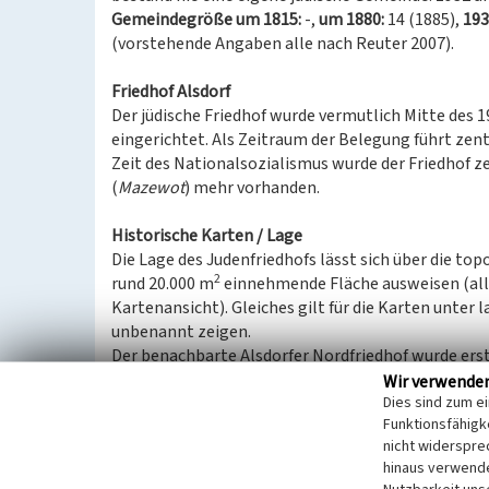
Gemeindegröße um 1815:
-,
um 1880:
14 (1885),
193
(vorstehende Angaben alle nach Reuter 2007).
Friedhof Alsdorf
Der jüdische Friedhof wurde vermutlich Mitte des 1
eingerichtet. Als Zeitraum der Belegung führt zen
Zeit des Nationalsozialismus wurde der Friedhof z
(
Mazewot
) mehr vorhanden.
Historische Karten / Lage
Die Lage des Judenfriedhofs lässt sich über die t
2
rund 20.000 m
einnehmende Fläche ausweisen (alle
Kartenansicht). Gleiches gilt für die Karten unter 
unbenannt zeigen.
Der benachbarte Alsdorfer Nordfriedhof wurde erst
Baubeginn etwa 200 Meter südlich des jüdischen B
Wir verwende
Dies sind zum e
Judenfriedhofs auf dem kommunalen Friedhof integ
Funktionsfähigke
nicht widerspre
Gedenkstein(e)
hinaus verwende
In den 1950er Jahren wurde von Walter Weil, einem