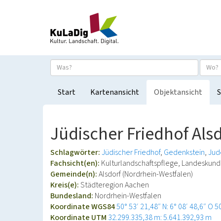
Start
Kartenansicht
Objektansicht
S
Jüdischer Friedhof Als
Schlagwörter:
Jüdischer Friedhof
Gedenkstein
Jud
Fachsicht(en):
Kulturlandschaftspflege, Landeskun
Gemeinde(n):
Alsdorf (Nordrhein-Westfalen)
Kreis(e):
Städteregion Aachen
Bundesland:
Nordrhein-Westfalen
Koordinate WGS84
50° 53′ 21,48″ N: 6° 08′ 48,6″ O
5
Koordinate UTM
32.299.335,38 m: 5.641.392,93 m