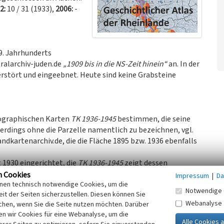
2:
10 / 31 (1933),
2006:
-
9. Jahrhunderts
tralarchiv-juden.de
„1909 bis in die NS-Zeit hinein“
an. In der
erstört und eingeebnet. Heute sind keine Grabsteine
opographischen Karten
TK 1936-1945
bestimmen, die seine
rdings ohne die Parzelle namentlich zu bezeichnen, vgl.
landkartenarchiv.de, die die Fläche 1895 bzw. 1936 ebenfalls
 1930 eingerichtet, die
TK 1936-1945
zeigt dessen
egräbnisplatzes. Später wurde das Areal des eingeebneten
n Cookies
Impressum
|
Da
inen technisch notwendige Cookies, um die
riert.
Notwendige 
it der Seiten sicherzustellen. Diesen können Sie
Webanalyse
chen, wenn Sie die Seite nutzen möchten. Darüber
n wir Cookies für eine Webanalyse, um die
 ehemaligen Alsdorfer, ein Gedenkstein aufgestellt, der