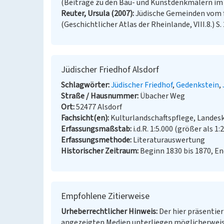
(Beiträge zu den Bau- und Kunstdenkmälern im Rh
Reuter, Ursula (2007)
Jüdische Gemeinden vom f
(Geschichtlicher Atlas der Rheinlande, VIII.8.) S.
Jüdischer Friedhof Alsdorf
Schlagwörter
Jüdischer Friedhof
Gedenkstein
Straße / Hausnummer
Übacher Weg
Ort
52477 Alsdorf
Fachsicht(en)
Kulturlandschaftspflege, Landes
Erfassungsmaßstab
i.d.R. 1:5.000 (größer als 1:
Erfassungsmethode
Literaturauswertung
Historischer Zeitraum
Beginn 1830 bis 1870, En
Empfohlene Zitierweise
Urheberrechtlicher Hinweis
Der hier präsentier
angezeigten Medien unterliegen möglicherweis