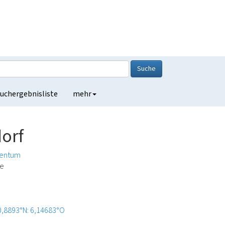
Suche
uchergebnisliste
mehr
dorf
entum
de
0,8893°N: 6,14683°O